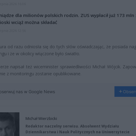
erpnia 2026 16:06
niądze dla milionów polskich rodzin. ZUS wypłacił już 173 mln z
oski wciąż można składać
erpnia 2026 12:56
ura od razu odniosła się do tych słów oświadczając, że posiada nag
ngu i że w okolicy włączone było światło.
erze napisał też wiceminister sprawiedliwości Michał Wójcik. Zapowi
nie z monitoringu zostanie opublikowane.
bserwuj nas w Google News
Obser
Michał Wierzbicki
Redaktor naczelny serwisu. Absolwent Wydziału
Dziennikarstwa i Nauk Politycznych na Uniwersytecie