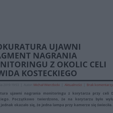
OKURATURA UJAWNI
AGMENT NAGRANIA
NITORINGU Z OKOLIC CELI
WIDA KOSTECKIEGO
ia 2019 19:53
|
Autor:
Michał Wierzbicki
|
Aktualności
|
Brak komentarzy
tura ujawni nagrania monitoringu z korytarza przy celi 
kiego. Początkowo twierdzono, że na korytarzu było wył
, jednak okazało się, że jedna lampa przy kamerze się świeciła.