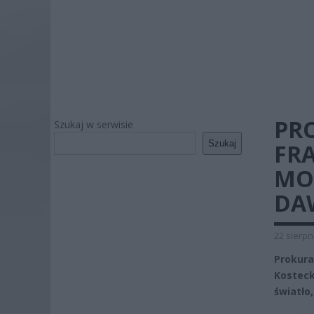
PR
Szukaj w serwisie
Szukaj
FR
MO
DA
22 sierpn
Prokura
Kostec
światło