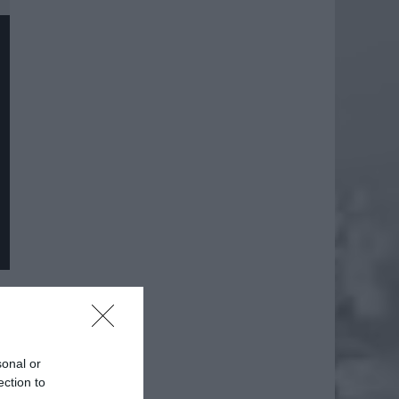
daj
sonal or
ection to