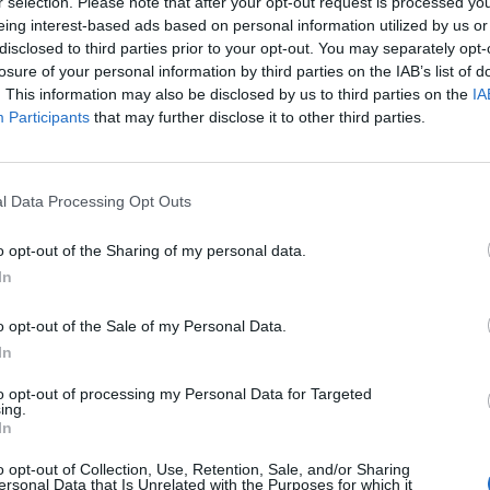
r selection. Please note that after your opt-out request is processed y
eing interest-based ads based on personal information utilized by us or
disclosed to third parties prior to your opt-out. You may separately opt-
losure of your personal information by third parties on the IAB’s list of
. This information may also be disclosed by us to third parties on the
IA
Participants
that may further disclose it to other third parties.
l Data Processing Opt Outs
o opt-out of the Sharing of my personal data.
In
o opt-out of the Sale of my Personal Data.
In
to opt-out of processing my Personal Data for Targeted
Fot. Pixabay
ing.
In
nas zdziwiło, że nie można sprawdzić zapisów z monitoringu, poni
o opt-out of Collection, Use, Retention, Sale, and/or Sharing
, który prowadzi do celi, było wyłączone światło”
– powiedział Adam 
ersonal Data that Is Unrelated with the Purposes for which it