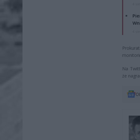
4 si
Pie
Wni
4 si
Prokurat
monitori
Na Twitt
że nagra
O