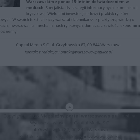
Warszawskim z ponad 15-letnim doświadczeniem w
mediach.
Specjalista ds. strategii informacyjnych i komunikacji
kryzysowej. Wieloletni inwestor giełdowy i praktyk rynków
owych. W swoich tekstach łączy warsztat dziennikarski z praktyczną wiedzą o
kach, inwestowaniu i mechanizmach rynkowych, tłumacząc zawiłości ekonomii 
codzienny.
Capital Media S.C. ul. Grzybowska 87, 00-844 Warszawa
Kontakt z redakcją: Kontakt@warszawawpigulce.pl
Copyright © 2026
Niezależny portal warszawawpigulce.pl
∗
Wydawca i właściciel: Capital Media S.C.
ul. Grzybowska 87, 00-844 Warszawa
Kontakt z redakcją:
Kontakt@warszawawpigulce.pl