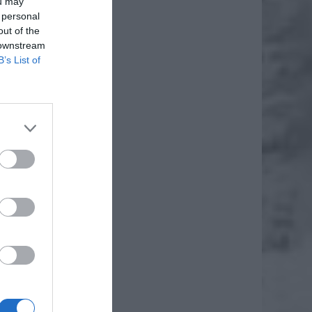
ou may
 personal
out of the
 downstream
B’s List of
eważ na
Bodnar,