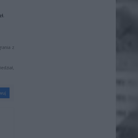
ł.
rania z
edział,
wuj