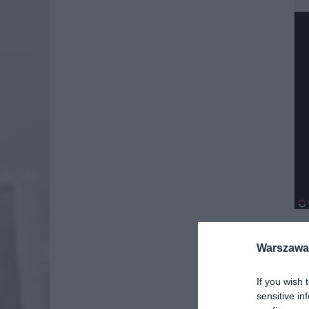
Warszawa 
Dod
If you wish 
sensitive in