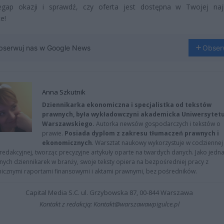
egap okazji i sprawdź, czy oferta jest dostępna w Twojej najb
e!
bserwuj nas w Google News
Obser
Anna Szkutnik
Dziennikarka ekonomiczna i specjalistka od tekstów
prawnych, była wykładowczyni akademicka Uniwersytet
Warszawskiego.
Autorka newsów gospodarczych i tekstów o
prawie.
Posiada dyplom z zakresu tłumaczeń prawnych i
ekonomicznych
. Warsztat naukowy wykorzystuje w codziennej
redakcyjnej, tworząc precyzyjne artykuły oparte na twardych danych. Jako jedna
znych dziennikarek w branży, swoje teksty opiera na bezpośredniej pracy z
nicznymi raportami finansowymi i aktami prawnymi, bez pośredników.
Capital Media S.C. ul. Grzybowska 87, 00-844 Warszawa
Kontakt z redakcją: Kontakt@warszawawpigulce.pl