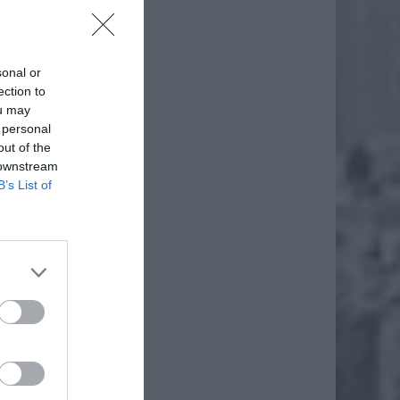
sonal or
ection to
ou may
 personal
out of the
 downstream
B’s List of