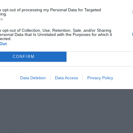
zystać z oferty, należy:
to opt-out of processing my Personal Data for Targeted
batonów Kinder Bueno
(Classic 43 g lub White 39 g).
ing.
 jedynie za
3 batony
, ponieważ kolejne
3 otrzymujemy gratis
.
In
ć
kartę lojalnościową Moja Biedronka
lub korzystać z aplikacji Bie
o opt-out of Collection, Use, Retention, Sale, and/or Sharing
ersonal Data that Is Unrelated with the Purposes for which it
lected.
Out
CONFIRM
ad
Data Deletion
Data Access
Privacy Policy