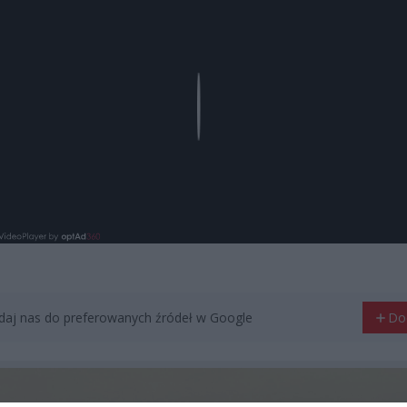
Play
aj nas do preferowanych źródeł w Google
Do