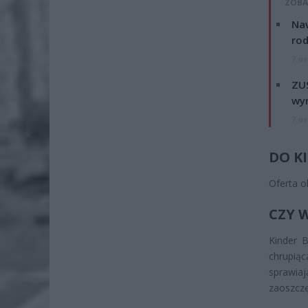
ZOBA
Naw
rod
7 si
ZUS
wyn
7 si
DO K
Oferta 
CZY 
Kinder 
chrupiąc
sprawia
zaoszczęd