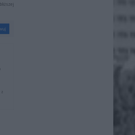
liższej
wuj
u
 z