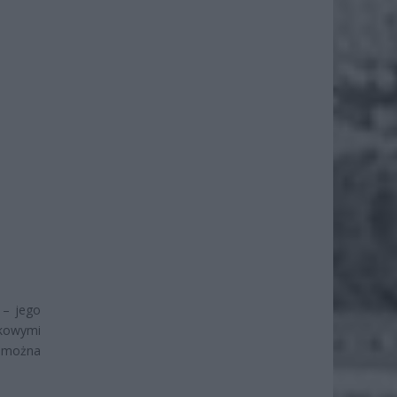
 – jego
skowymi
i można