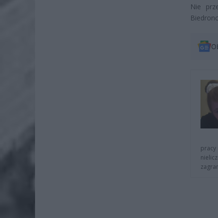
Nie prz
Biedronc
O
pracy 
nielic
zagra