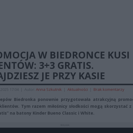
OMOCJA W BIEDRONCE KUSI
ENTÓW: 3+3 GRATIS.
JDZIESZ JE PRZY KASIE
 2025 17:04
|
Autor:
Anna Szkutnik
|
Aktualności
|
Brak komentarzy
lepów Biedronka ponownie przygotowała atrakcyjną promoc
klientów. Tym razem miłośnicy słodkości mogą skorzystać z 
atis” na batony Kinder Bueno Classic i White.
REKLAMA