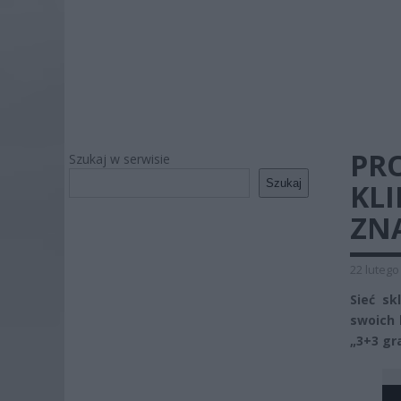
PR
Szukaj w serwisie
Szukaj
KLI
ZNA
22 lutego
Sieć sk
swoich 
„3+3 gr