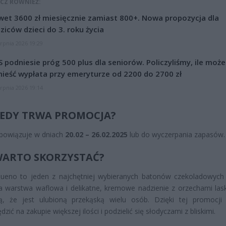
CZ RÓWNIEŻ:
et 3600 zł miesięcznie zamiast 800+. Nowa propozycja dla
ziców dzieci do 3. roku życia
erpnia 2026 19:29
 podniesie próg 500 plus dla seniorów. Policzyliśmy, ile może
ieść wypłata przy emeryturze od 2200 do 2700 zł
erpnia 2026 19:14
IEDY TRWA PROMOCJA?
obowiązuje w dniach
20.02 – 26.02.2025
lub do wyczerpania zapasów.
WARTO SKORZYSTAĆ?
Bueno to jeden z najchętniej wybieranych batonów czekoladowych
a warstwa waflowa i delikatne, kremowe nadzienie z orzechami la
ją, że jest ulubioną przekąską wielu osób. Dzięki tej promocj
zić na zakupie większej ilości i podzielić się słodyczami z bliskimi.