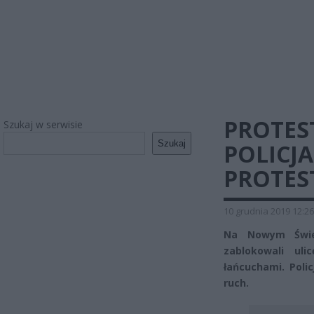
PROTES
Szukaj w serwisie
Szukaj
POLICJ
PROTES
10 grudnia 2019 12:26
Na Nowym Świec
zablokowali uli
łańcuchami. Poli
ruch.