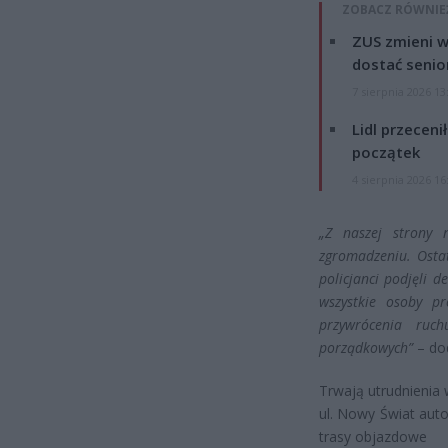
ZOBACZ RÓWNIE
ZUS zmieni w
dostać senio
7 sierpnia 2026 13
Lidl przeceni
początek
4 sierpnia 2026 16
„Z naszej strony 
zgromadzeniu. Ostat
policjanci podjęli d
wszystkie osoby p
przywrócenia ruc
porządkowych”
– dod
Trwają utrudnienia
ul. Nowy Świat auto
trasy objazdowe