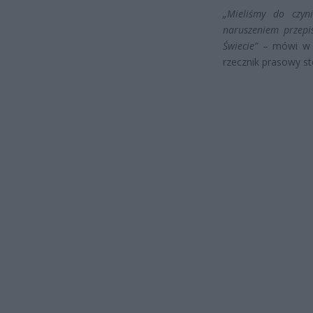
„Mieliśmy do czyn
naruszeniem przep
Świecie”
– mówi w r
rzecznik prasowy sto