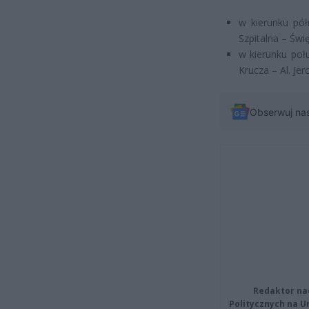
w kierunku pół
Szpitalna – Świ
w kierunku poł
Krucza – Al. Je
Obserwuj na
Redaktor na
Politycznych na 