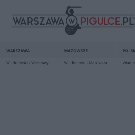
WARSZAWA
MAZOWSZE
POLSK
Wiadomości z Warszawy
Wiadomości z Mazowsza
Wiadomo