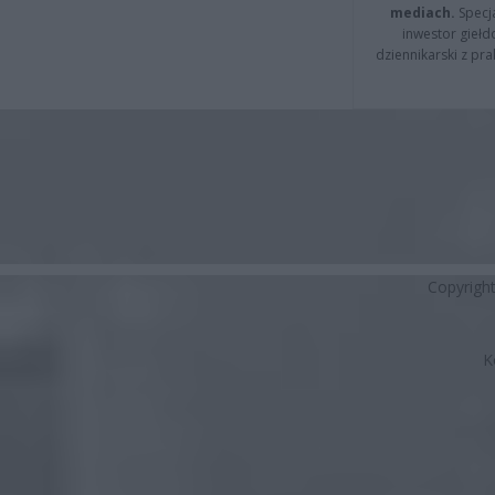
mediach.
Specja
inwestor giełd
dziennikarski z pr
Copyrigh
K