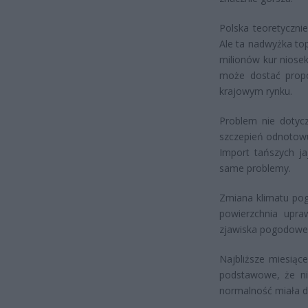
Polska teoretyczni
Ale ta nadwyżka to
milionów kur niosek
może dostać propo
krajowym rynku.
Problem nie dotyc
szczepień odnotowuj
Import tańszych ja
same problemy.
Zmiana klimatu pog
powierzchnia upra
zjawiska pogodowe 
Najbliższe miesiące
podstawowe, że nik
normalność miała d