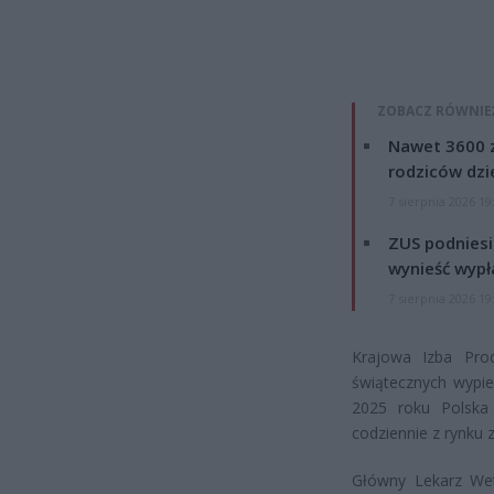
ZOBACZ RÓWNIE
Nawet 3600 z
rodziców dzie
7 sierpnia 2026 19
ZUS podniesie
wynieść wypł
7 sierpnia 2026 19
Krajowa Izba Prod
świątecznych wypi
2025 roku Polska 
codziennie z rynku z
Główny Lekarz Wet