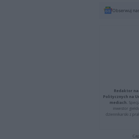
Obserwuj na
Redaktor na
Politycznych na 
mediach.
Specja
inwestor giełd
dziennikarski z pr
Cap