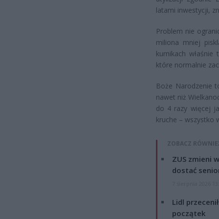
latami inwestycji, zn
Problem nie ogranic
miliona mniej pisk
kurnikach właśnie 
które normalnie zacz
Boże Narodzenie to
nawet niż Wielkanoc
do 4 razy więcej ja
kruche – wszystko w
ZOBACZ RÓWNIE
ZUS zmieni w
dostać senio
7 sierpnia 2026 13
Lidl przeceni
początek