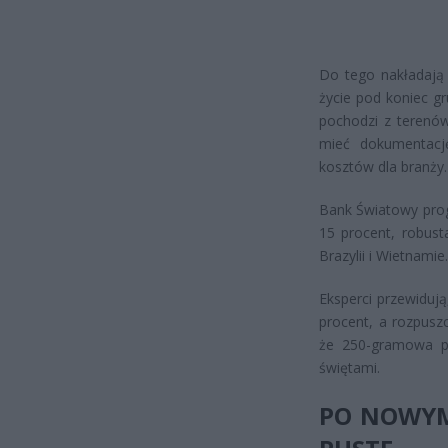
Do tego nakładają 
życie pod koniec g
pochodzi z terenó
mieć dokumentację
kosztów dla branży.
Bank Światowy prog
15 procent, robust
Brazylii i Wietnami
Eksperci przewiduj
procent, a rozpusz
że 250-gramowa pa
świętami.
PO NOWYM