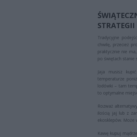
ŚWIĄTEC
STRATEGII
Tradycyjne podejś
chwilę, przecież p
praktycznie nie ma
po świętach stanie 
Jaja musisz kup
temperaturze poniż
lodówki – tam temp
to optymalne miejs
Rozważ alternatywy 
ilością jaj lub z 
ekosklepów. Może w
Kawę kupuj mądrze.