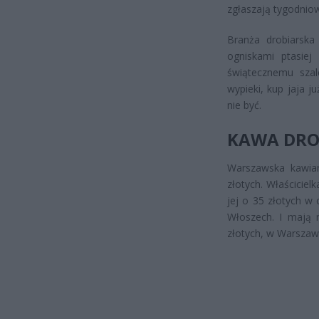
zgłaszają tygodniow
Branża drobiarska
ogniskami ptasiej
świątecznemu szal
wypieki, kup jaja 
nie być.
KAWA DRO
Warszawska kawiar
złotych. Właściciel
jej o 35 złotych w 
Włoszech. I mają 
złotych, w Warszawi