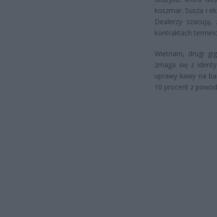
koszmar. Susza i e
Dealerzy szacują, 
kontraktach termino
Wietnam, drugi gi
zmaga się z identy
uprawy kawy na bar
10 procent z powod