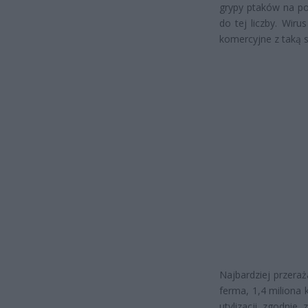
grypy ptaków na pol
do tej liczby. Wir
komercyjne z taką 
Najbardziej przera
ferma, 1,4 miliona 
utylizacji zgodnie