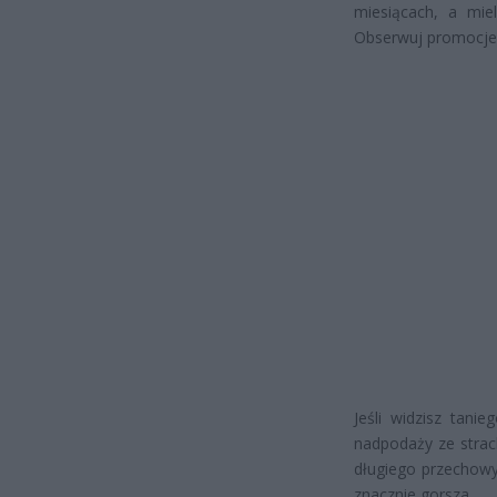
miesiącach, a miel
Obserwuj promocje,
Jeśli widzisz tani
nadpodaży ze strac
długiego przechow
znacznie gorsza.