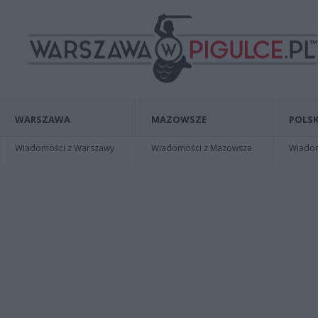
WARSZAWA
MAZOWSZE
POLSK
Wiadomości z Warszawy
Wiadomości z Mazowsza
Wiadomo