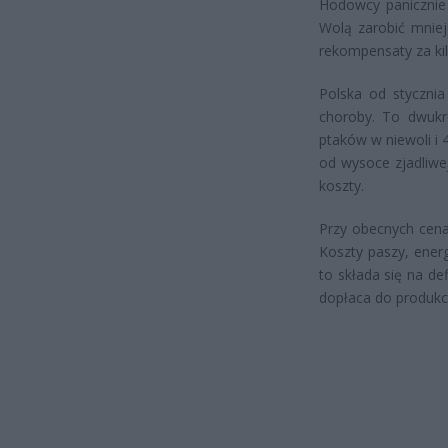
Hodowcy panicznie
Wolą zarobić mniej
rekompensaty za kil
Polska od stycznia
choroby. To dwukr
ptaków w niewoli i 4
od wysoce zjadliwe
koszty.
Przy obecnych cena
Koszty paszy, ener
to składa się na d
dopłaca do produkcj