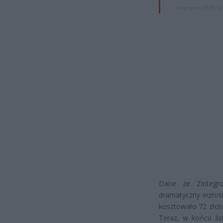
4 sierpnia 2026 16
Dane ze Zintegro
dramatyczny wzrost
kosztowało 72 złote.
Teraz, w końcu lis