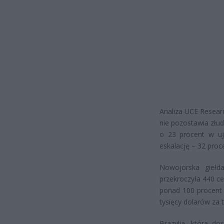
Analiza UCE Researc
nie pozostawia złu
o 23 procent w uj
eskalację – 32 proc
Nowojorska giełd
przekroczyła 440 ce
ponad 100 procent 
tysięcy dolarów za 
Brazylia, która do