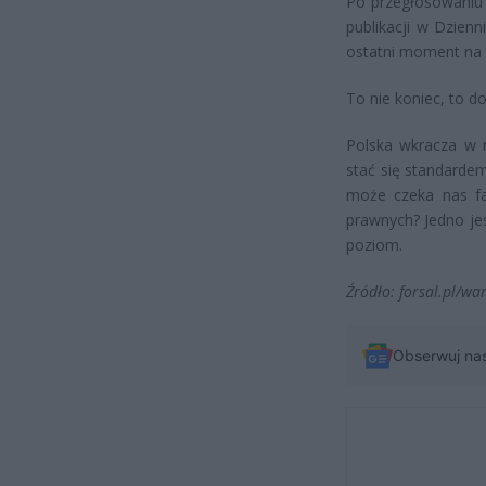
Po przegłosowaniu 
publikacji w Dzien
ostatni moment na 
To nie koniec, to d
Polska wkracza w n
stać się standarde
może czeka nas fa
prawnych? Jedno je
poziom.
Źródło: forsal.pl/wa
Obserwuj na