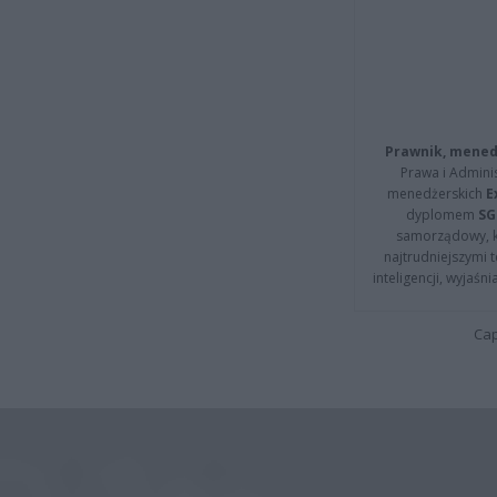
Prawnik, menedż
Prawa i Adminis
menedżerskich
E
dyplomem
SG
samorządowy, kt
najtrudniejszymi t
inteligencji, wyjaś
Cap