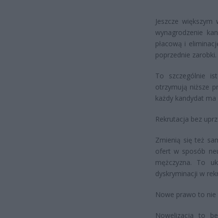
Jeszcze większym 
wynagrodzenie kan
płacową i eliminacj
poprzednie zarobki.
To szczególnie is
otrzymują niższe p
każdy kandydat ma 
Rekrutacja bez uprz
Zmienią się też s
ofert w sposób neu
mężczyzna. To ukł
dyskryminacji w rekr
Nowe prawo to nie 
Nowelizacja to be