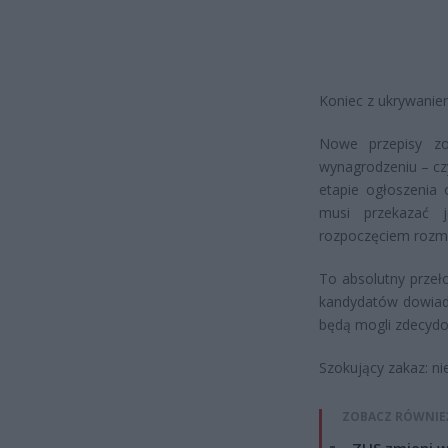
Koniec z ukrywanie
Nowe przepisy zo
wynagrodzeniu – czy
etapie ogłoszenia 
musi przekazać j
rozpoczęciem rozmo
To absolutny przeł
kandydatów dowiad
będą mogli zdecydow
Szokujący zakaz: ni
ZOBACZ RÓWNIE