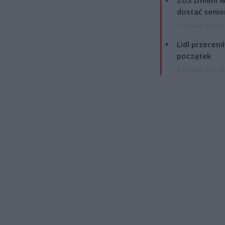
ZUS zmieni w
dostać senio
7 sierpnia 2026 13
Lidl przeceni
początek
4 sierpnia 2026 16