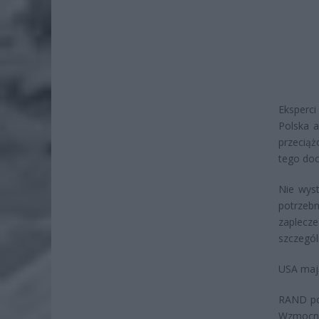
Eksperci
Polska a
przecią
tego doc
Nie wyst
potrzeb
zaplecze
szczegól
USA mają
RAND pod
Wzmocnie