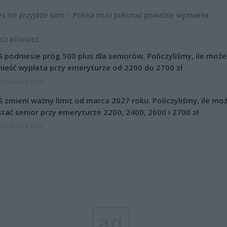
es nie przyjdzie sam – Polska musi pokonać poważne wyzwania
CZ RÓWNIEŻ:
 podniesie próg 500 plus dla seniorów. Policzyliśmy, ile może
ieść wypłata przy emeryturze od 2200 do 2700 zł
erpnia 2026 19:14
 zmieni ważny limit od marca 2027 roku. Policzyliśmy, ile mo
tać senior przy emeryturze 2200, 2400, 2600 i 2700 zł
erpnia 2026 13:23
ad