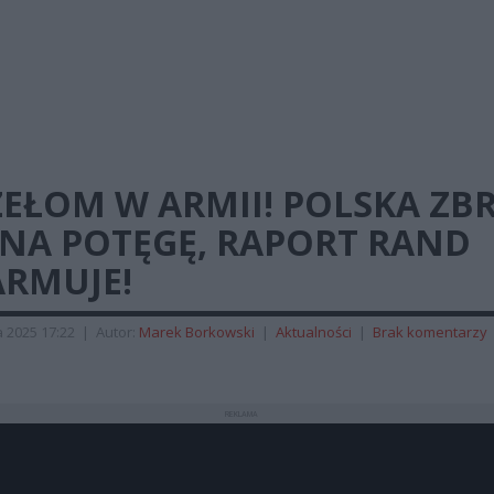
EŁOM W ARMII! POLSKA ZB
 NA POTĘGĘ, RAPORT RAND
ARMUJE!
 2025 17:22
|
Autor:
Marek Borkowski
|
Aktualności
|
Brak komentarzy
REKLAMA