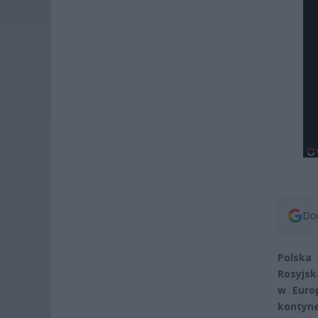
Dod
Polska 
Rosyjsk
w Europ
kontyne