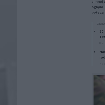
zimnej 
ogląda 
potęgą 
ZOBA
26-
Ter
8 si
Naw
rod
7 si