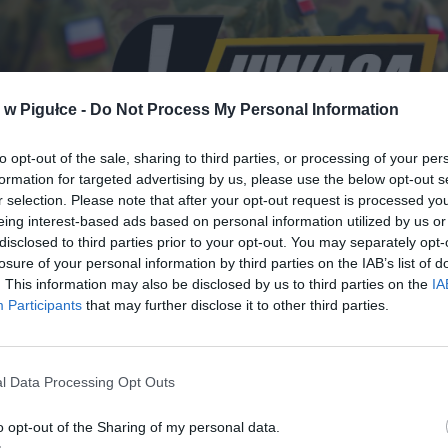
w Pigułce -
Do Not Process My Personal Information
to opt-out of the sale, sharing to third parties, or processing of your per
formation for targeted advertising by us, please use the below opt-out s
r selection. Please note that after your opt-out request is processed y
eing interest-based ads based on personal information utilized by us or
disclosed to third parties prior to your opt-out. You may separately opt-
Fot. Warszawa w Pigułce / Shutterstock
losure of your personal information by third parties on the IAB’s list of
. This information may also be disclosed by us to third parties on the
IA
azuje najnowszy raport amerykańskiego ośrodka analitycznego R
Participants
that may further disclose it to other third parties.
a może zrewolucjonizować bezpieczeństwo w całym regionie.
iderem obronności w NATO? Jesteśmy na dobrej drodze!
l Data Processing Opt Outs
o opt-out of the Sharing of my personal data.