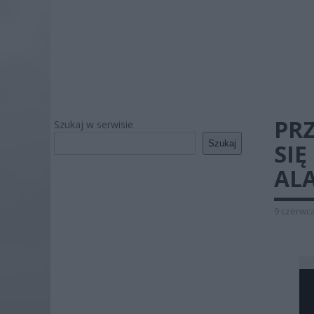
PRZ
Szukaj w serwisie
Szukaj
SIĘ
AL
9 czerwca