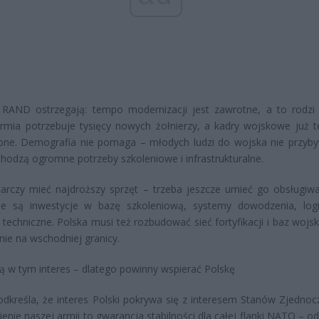
 RAND ostrzegają: tempo modernizacji jest zawrotne, a to rodzi 
rmia potrzebuje tysięcy nowych żołnierzy, a kadry wojskowe już t
żone. Demografia nie pomaga – młodych ludzi do wojska nie przyb
hodzą ogromne potrzeby szkoleniowe i infrastrukturalne.
arczy mieć najdroższy sprzęt – trzeba jeszcze umieć go obsługiwa
ne są inwestycje w bazę szkoleniową, systemy dowodzenia, logi
 techniczne. Polska musi też rozbudować sieć fortyfikacji i baz wojs
nie na wschodniej granicy.
 w tym interes – dlatego powinny wspierać Polskę
kreśla, że interes Polski pokrywa się z interesem Stanów Zjednoc
nie naszej armii to gwarancja stabilności dla całej flanki NATO – o