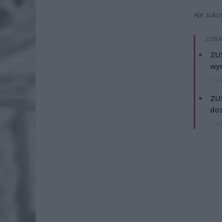
Ale sukc
ZOBA
ZUS
wyn
7 si
ZUS
dos
7 si