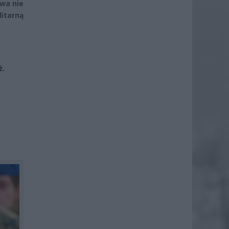
awa nie
litarną
ż.