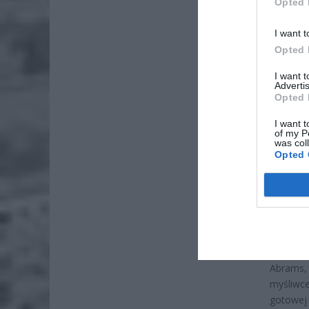
Opted 
I want t
Opted 
I want 
Advertis
Opted 
I want t
of my P
was col
Opted 
Z raport
głównym
inwestuj
porównan
Pieniąd
Abrams,
myśliwce
gotowej 