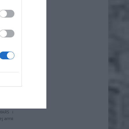
nie się
 teraz
KB! Dla
.
 czołgi
IMARS i
j armii