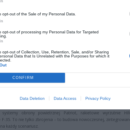
In
o opt-out of the Sale of my Personal Data.
In
ad
to opt-out of processing my Personal Data for Targeted
ing.
In
o opt-out of Collection, Use, Retention, Sale, and/or Sharing
ersonal Data that Is Unrelated with the Purposes for which it
lected.
Out
u wynika jasno: jeśli Polska zrealizuje swoje ambitne plany, sta
CONFIRM
 filarem bezpieczeństwa w Europie Środkowo-Wschodniej. Już
emy w obronność więcej niż jakikolwiek inny kraj NATO – aż 4,7% P
ia – Stany Zjednoczone przeznaczają 3,5%, a Niemcy zaledwie 2,1%
Data Deletion
Data Access
Privacy Policy
ze idą głównie do amerykańskich producentów – kupujemy m.in.
 systemy obrony powietrznej Patriot, rakietowe wyrzutnie H
 F-35. To nie tylko zbrojenia – to budowa nowoczesnej, zintegrowane
na każdy scenariusz.