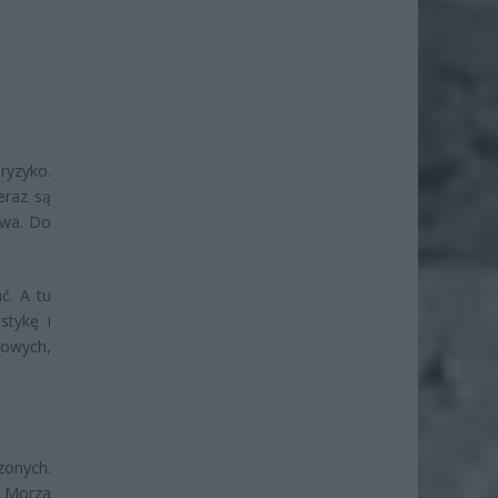
ryzyko.
eraz są
ywa. Do
ć. A tu
stykę i
kowych,
zonych.
d Morza