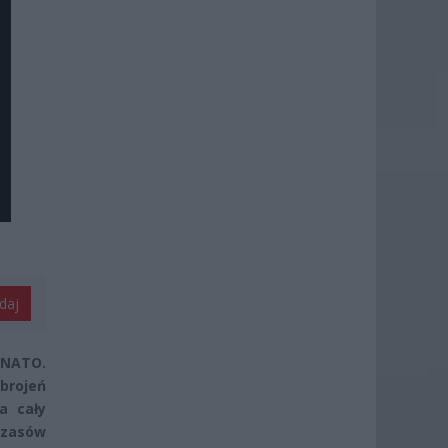
daj
 NATO.
zbrojeń
a cały
czasów