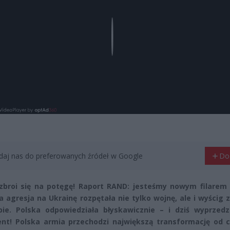
Play
aj nas do preferowanych źródeł w Google
Do
zbroi się na potęgę! Raport RAND: jesteśmy nowym filarem
a agresja na Ukrainę rozpętała nie tylko wojnę, ale i wyścig 
ie. Polska odpowiedziała błyskawicznie – i dziś wyprzedz
nt! Polska armia przechodzi największą transformację od 