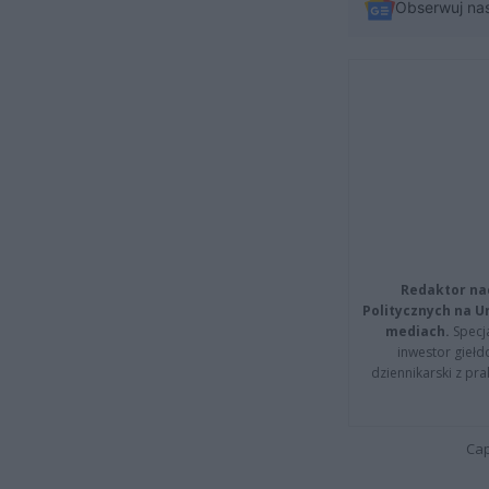
Obserwuj na
Redaktor na
Politycznych na 
mediach.
Specja
inwestor giełd
dziennikarski z pr
Cap