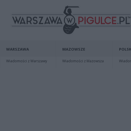
WARSZAWA
MAZOWSZE
POLSK
Wiadomości z Warszawy
Wiadomości z Mazowsza
Wiadomo