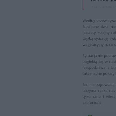
7 sierpnia 2026 19
Według przewidywań
Następne dwa miesi
niestety kolejny r
ciężką sytuację zw
wegetacyjnym, co s
Sytuacja nie popraw
pogłebią się w nas
niespodziewane bu
także liczne pożary
Nic nie zapowiada, 
utrzyma czeka nas 
tylko rano i wiec
zabronione.