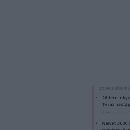
ZOBACZ RÓWNIE
26-letni obyw
Teraz nastąp
8 sierpnia 2026 15
Nawet 3600 z
rodziców dzie