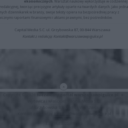
ekonomicznych
. Warsztat naukowy wykorzystuje w codziennej
redakcyjnej, tworząc precyzyjne artykuły oparte na twardych danych. Jako jedna
znych dziennikarek w branży, swoje teksty opiera na bezpośredniej pracy z
nicznymi raportami finansowymi i aktami prawnymi, bez pośredników.
Capital Media S.C. ul. Grzybowska 87, 00-844 Warszawa
Kontakt z redakcją: Kontakt@warszawawpigulce.pl
Copyright © 2026
Niezależny portal warszawawpigulce.pl
∗
Wydawca i właściciel: Capital Media S.C.
ul. Grzybowska 87, 00-844 Warszawa
Kontakt z redakcją:
Kontakt@warszawawpigulce.pl
Polityka Redakcyjna