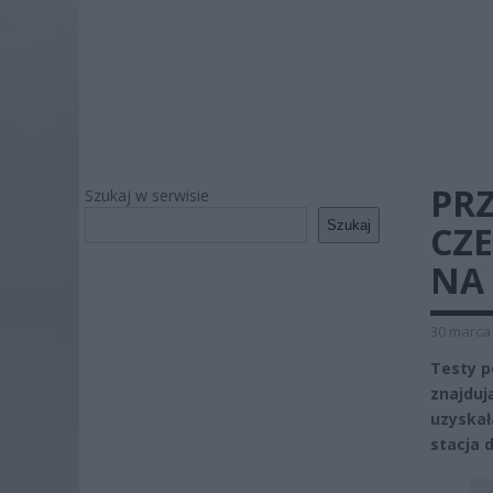
PRZ
Szukaj w serwisie
Szukaj
CZ
NA
30 marca 
Testy p
znajduj
uzyskał
stacja d