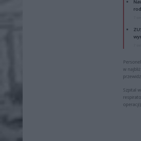
Naw
rod
7 si
ZUS
wyn
7 si
Personel
w najbli
przewidz
Szpital 
respirato
operacji)