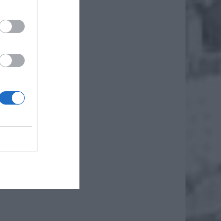
a,
ymazy.
h