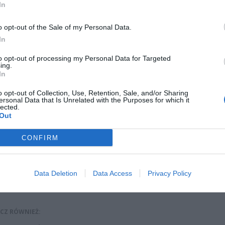
In
o opt-out of the Sale of my Personal Data.
In
to opt-out of processing my Personal Data for Targeted
 zostali przewiezieni do Szpitala MSWiA przy ul. Wołoskiej. Pielęgniark
ing.
acowała w stacji dializ przy ul. Magnalia, gdzie stwierdzono zakażenie
In
w COVID-19, jest na kwarantannie.
o opt-out of Collection, Use, Retention, Sale, and/or Sharing
ersonal Data that Is Unrelated with the Purposes for which it
 dochował wszelkich procedur podwyższonego bezpieczeństwa wobec
lected.
Out
w. Kontakty personelu zostały ograniczone do minimum, pobrano w
ializ została zdezynfekowana.
CONFIRM
z procedurami na kwarantannę wysłano 45 osób: 14 lekarzy, 19
arek, 7 osób personelu pielęgniarsko-medycznego i 5 osób personelu
Data Deletion
Data Access
Privacy Policy
zego. Kontakty krzyżowe zakażonych pacjentów z pacjentami innyc
w są w trakcie ustalania.
CZ RÓWNIEŻ: