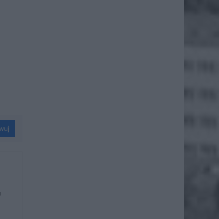
wuj
u