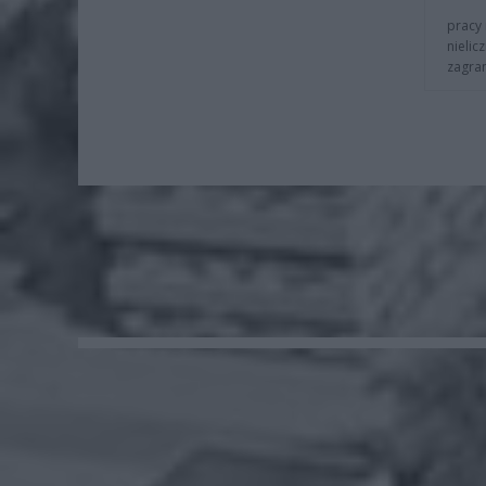
pracy 
nielic
zagra