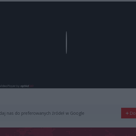
Play
aj nas do preferowanych źródeł w Google
Do