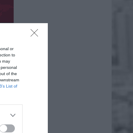
sonal or
ection to
ou may
 personal
out of the
 downstream
B’s List of