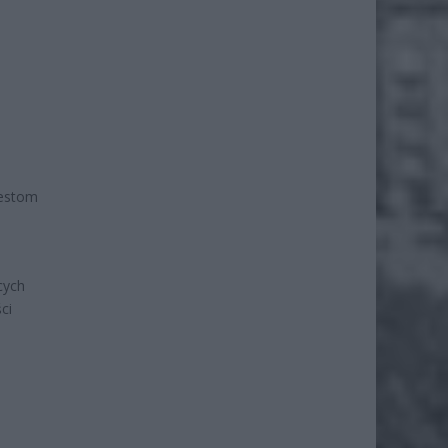
testom
cych
ci