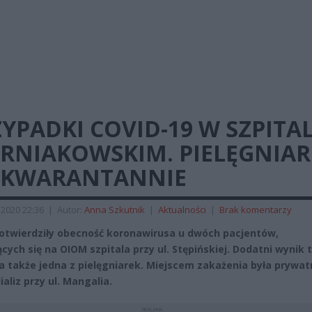
YPADKI COVID-19 W SZPITA
ERNIAKOWSKIM. PIELĘGNIA
 KWARANTANNIE
2020 22:36
|
Autor:
Anna Szkutnik
|
Aktualności
|
Brak komentarzy
otwierdziły obecność koronawirusa u dwóch pacjentów,
ących się na OIOM szpitala przy ul. Stępińskiej. Dodatni wynik 
a także jedna z pielęgniarek. Miejscem zakażenia była prywat
ializ przy ul. Mangalia.
REKLAMA