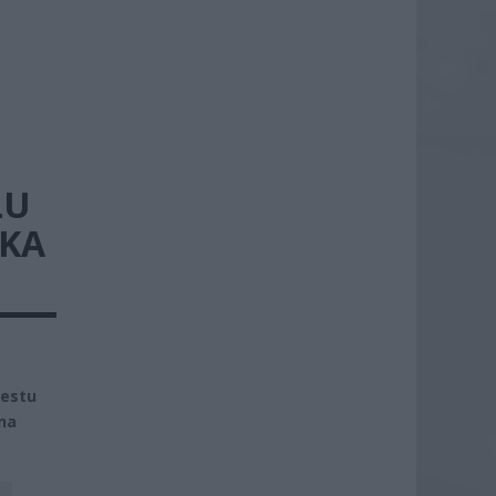
LU
RKA
testu
na