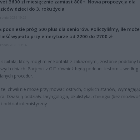
et 3600 zł miesięcznie zamiast 800+. Nowa propozycja dla
ziców dzieci do 3. roku życia
erpnia 2026 19:29
 podniesie próg 500 plus dla seniorów. Policzyliśmy, ile może
ieść wypłata przy emeryturze od 2200 do 2700 zł
erpnia 2026 19:14
 szpitala, który mógł mieć kontakt z zakażonymi, zostanie poddany 
ższych dniach. Pacjenci z OIT również będą poddani testom – według
ianych procedur.
w tej chwili nie może przyjmować ostrych, ciężkich stanów, wymagają
ra. Działają oddziały: laryngologia, okulistyka, chirurgia (bez możliwoś
 i oddział internistyczny.