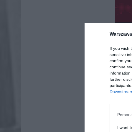
Warszawa 
If you wish 
sensitive in
confirm you
continue se
information 
further disc
participants
Downstream 
Persona
I want t