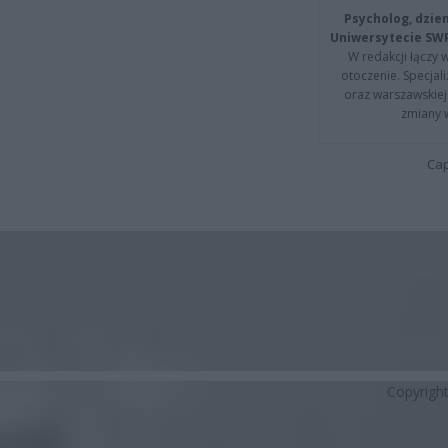
Psycholog, dzie
Uniwersytecie SW
W redakcji łączy 
otoczenie. Specja
oraz warszawskiej 
zmiany 
Cap
Copyrigh