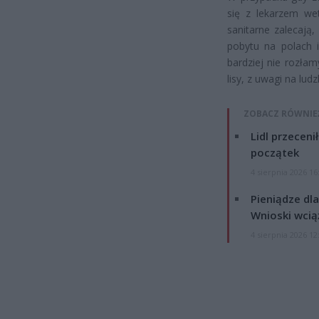
się z lekarzem wet
sanitarne zalecają
pobytu na polach i
bardziej nie rozła
lisy, z uwagi na ludz
ZOBACZ RÓWNIE
Lidl przeceni
początek
4 sierpnia 2026 16
Pieniądze dla
Wnioski wcią
4 sierpnia 2026 12