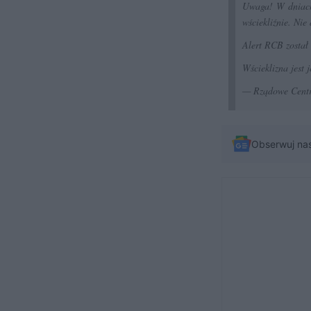
Uwaga! W dniach 
wściekliźnie. Nie
Alert RCB został
Wścieklizna jest
— Rządowe Cent
Obserwuj na