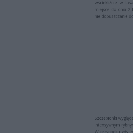
wściekliźnie w la
miejsce do dnia 2 
nie dopuszczanie d
Szczepionki wygląd
intensywnym rybnym
W przypadku gdy zw