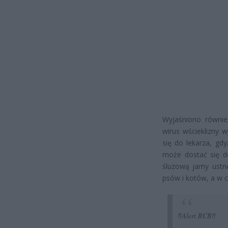
Wyjaśniono równie
wirus wścieklizny 
się do lekarza, gd
może dostać się d
śluzową jamy ustne
psów i kotów, a w 
‼️Alert RCB‼️