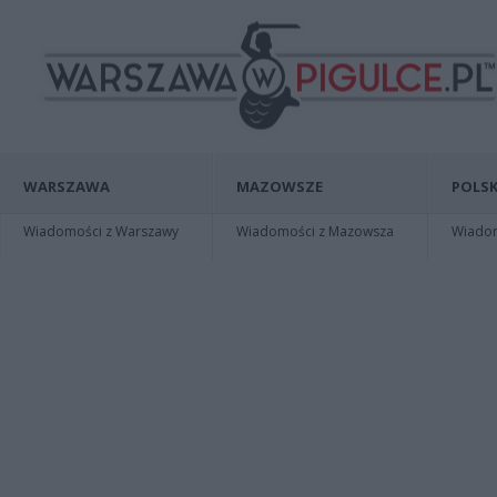
WARSZAWA
MAZOWSZE
POLSK
Wiadomości z Warszawy
Wiadomości z Mazowsza
Wiadomo