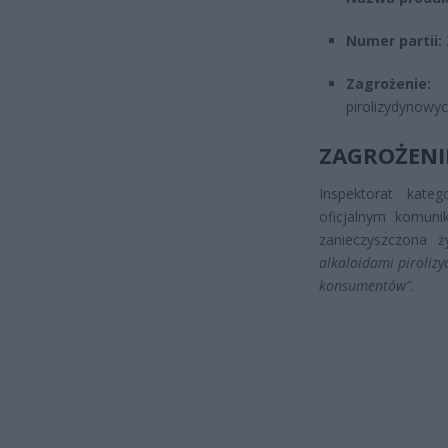
Numer partii:
Zagrożenie:
P
pirolizydynowy
ZAGROŻENI
Inspektorat kate
oficjalnym komuni
zanieczyszczona 
alkaloidami piroliz
konsumentów”
.