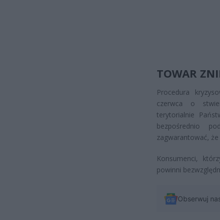
TOWAR ZNI
Procedura kryzys
czerwca o stwie
terytorialnie Pań
bezpośrednio p
zagwarantować, że w
Konsumenci, którz
powinni bezwzględni
Obserwuj na