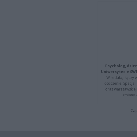
Psycholog, dzie
Uniwersytecie SW
W redakcji łączy 
otoczenie. Specja
oraz warszawskiej 
zmiany 
Cap