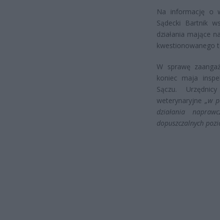
Na informację o w
Sądecki Bartnik w
działania mające na
kwestionowanego to
W sprawę zaangaż
koniec maja insp
Sączu. Urzędnicy
weterynaryjne
„w p
działania napraw
dopuszczalnych pozi