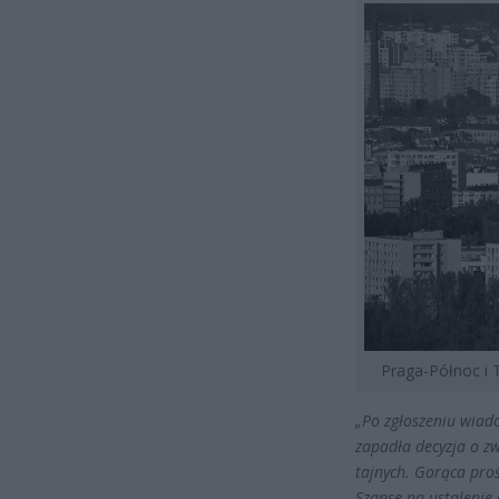
Praga-Północ i T
„Po zgłoszeniu wiad
zapadła decyzja o z
tajnych. Gorąca pro
Szanse na ustalenie