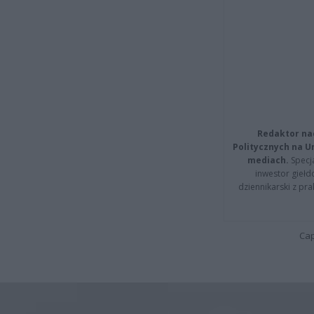
Redaktor na
Politycznych na 
mediach.
Specja
inwestor giełd
dziennikarski z pr
Cap