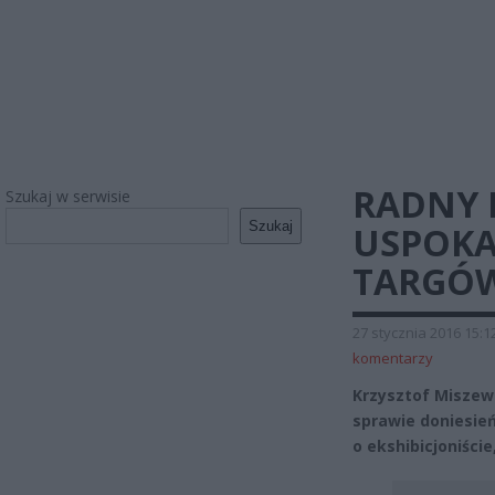
RADNY 
Szukaj w serwisie
Szukaj
USPOKA
TARGÓ
27 stycznia 2016 15:1
komentarzy
Krzysztof Miszews
sprawie doniesień
o ekshibicjoniści