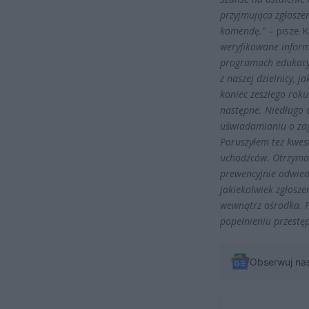
przyjmująca zgłoszen
komendę.”
– pisze K
weryfikowane informa
programach edukacy
z naszej dzielnicy, 
koniec zeszłego roku
następne. Niedługo o
uświadamianiu o zag
Poruszyłem też kwes
uchodźców. Otrzymał
prewencyjnie odwiedz
jakiekolwiek zgłosze
wewnątrz ośrodka. P
popełnieniu przestę
Obserwuj na