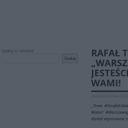
RAFAŁ 
Szukaj w serwisie
Szukaj
„WARSZA
JESTEŚC
WAMI!
28 października 2020
„Trwa
#
StrajkKobi
Wami!
#
WarszawaJ
dodał wymowne z