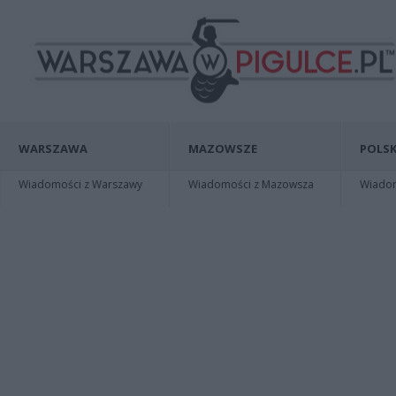
WARSZAWA
MAZOWSZE
POLSK
Wiadomości z Warszawy
Wiadomości z Mazowsza
Wiadomo