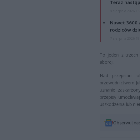
Teraz nastąp
8 sierpnia 2026 15
Nawet 3600 z
rodziców dzie
7 sierpnia 2026 19
To jeden z trzech
aborcji.
Nad przepisani o
przewodnictwem Jul
uznanie zaskarżony
przepisy umożliwia
uszkodzenia lub nie
Obserwuj na