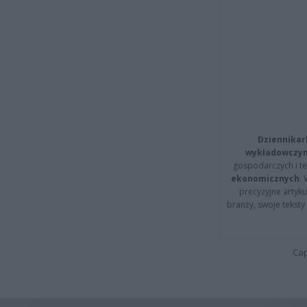
Dziennikar
wykładowczyn
gospodarczych i t
ekonomicznych
.
precyzyjne artyku
branży, swoje tekst
Cap