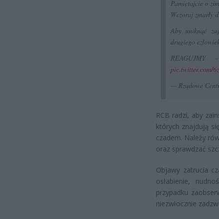
Pamiętajcie o zi
Wczoraj zmarły d
Aby uniknąć zag
drugiego człowie
REAGUJMY – 
pic.twitter.com/
— Rządowe Cent
RCB radzi, aby zain
których znajdują si
czadem. Należy równ
oraz sprawdzać sz
Objawy zatrucia cz
osłabienie, nudno
przypadku zaobserw
niezwłocznie zadzw