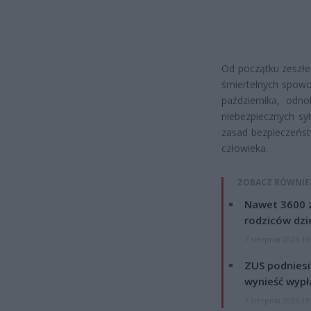
Od początku zeszł
śmiertelnych spow
października, odn
niebezpiecznych sy
zasad bezpieczeńst
człowieka.
ZOBACZ RÓWNIE
Nawet 3600 z
rodziców dzie
7 sierpnia 2026 19
ZUS podniesie
wynieść wypł
7 sierpnia 2026 19