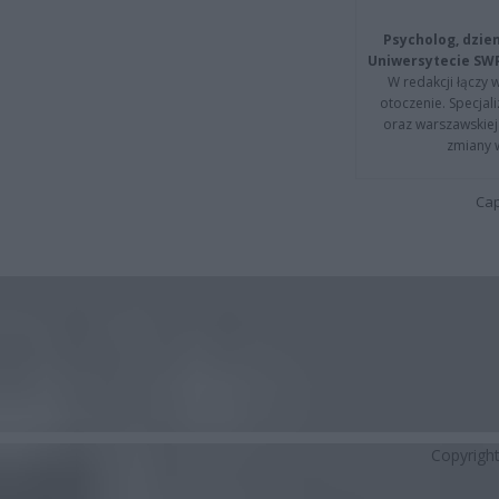
Psycholog, dzie
Uniwersytecie SW
W redakcji łączy 
otoczenie. Specja
oraz warszawskiej 
zmiany 
Cap
Copyrigh