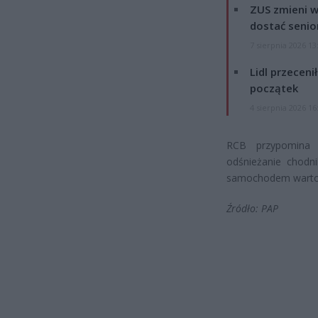
ZUS zmieni w
dostać senio
7 sierpnia 2026 13
Lidl przeceni
początek
4 sierpnia 2026 16
RCB przypomina 
odśnieżanie chodn
samochodem warto 
Źródło: PAP