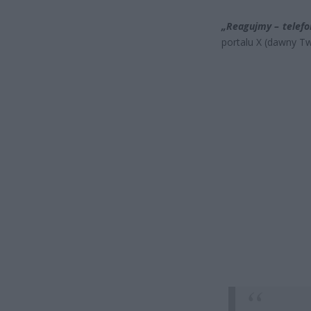
„Reagujmy – telef
portalu X (dawny Twi