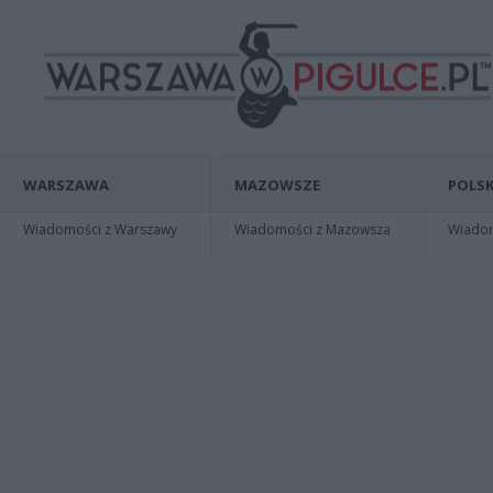
WARSZAWA
MAZOWSZE
POLSK
Wiadomości z Warszawy
Wiadomości z Mazowsza
Wiadomo