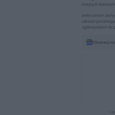
kolejnych dziennyc
Jednocześnie zachę
zakazen prezentują
ogólnopolskich do
Obserwuj na
Cap