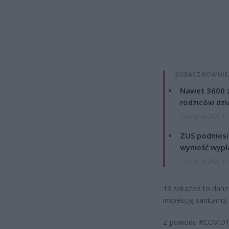
ZOBACZ RÓWNIE
Nawet 3600 z
rodziców dzie
7 sierpnia 2026 19
ZUS podniesie
wynieść wypł
7 sierpnia 2026 19
18 zakażeń to dane
inspekcję sanitarną.
Z powodu #COVID19