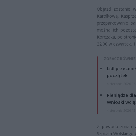
Objazd zostanie w
Karolkową, Kasprza
przeparkowanie s
można ich pozosta
Korczaka, po stroni
22:00 w czwartek, 
ZOBACZ RÓWNIE
Lidl przeceni
początek
4 sierpnia 2026 16
Pieniądze dla
Wnioski wcią
4 sierpnia 2026 12
Z powodu zmian w 
Szpitala Wolskiego