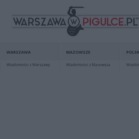
WARSZAWA
MAZOWSZE
POLSK
Wiadomości z Warszawy
Wiadomości z Mazowsza
Wiadomo