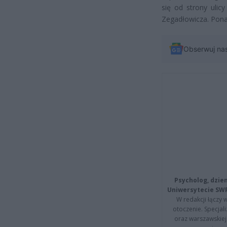
się od strony ulic
Zegadłowicza. Ponad
Obserwuj na
Psycholog, dzie
Uniwersytecie SW
W redakcji łączy 
otoczenie. Specja
oraz warszawskiej 