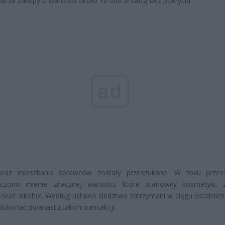
ia za zakupy o wartości około 10 000 zł kartą bez pokrycia.
ad
raz mieszkania sprawców zostały przeszukane. W toku przesz
eczono mienie znacznej wartości, które stanowiły kosmetyki, z
a oraz alkohol. Według ustaleń śledztwa zatrzymani w ciągu ostatnic
i dokonać dwanastu takich transakcji.