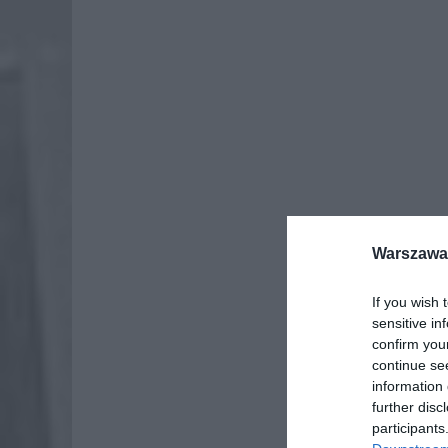
Dod
Warszawa 
If you wish 
sensitive in
confirm you
continue se
information 
further disc
participants