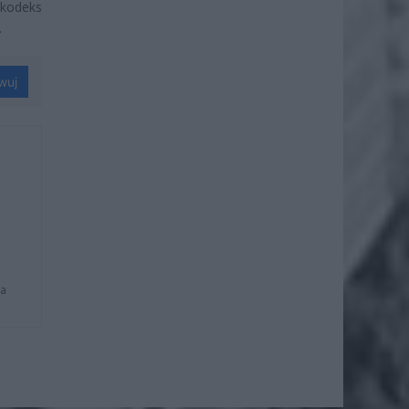
 kodeks
.
wuj
na