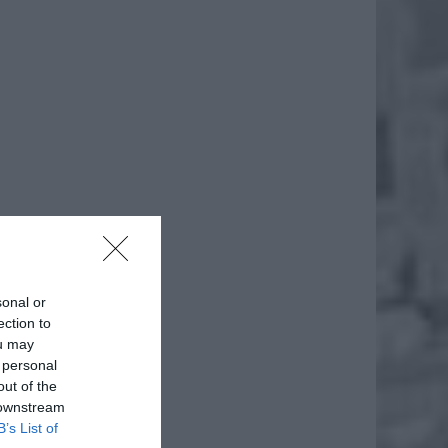
daj
sonal or
ection to
ou may
 personal
out of the
 downstream
B’s List of