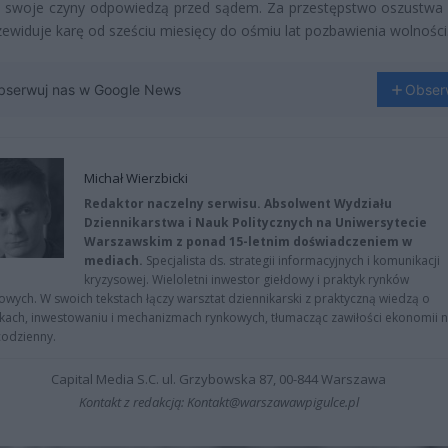
a swoje czyny odpowiedzą przed sądem. Za przestępstwo oszustwa
zewiduje karę od sześciu miesięcy do ośmiu lat pozbawienia wolności
bserwuj nas w Google News
Obser
Michał Wierzbicki
Redaktor naczelny serwisu. Absolwent Wydziału
Dziennikarstwa i Nauk Politycznych na Uniwersytecie
Warszawskim z ponad 15-letnim doświadczeniem w
mediach.
Specjalista ds. strategii informacyjnych i komunikacji
kryzysowej. Wieloletni inwestor giełdowy i praktyk rynków
owych. W swoich tekstach łączy warsztat dziennikarski z praktyczną wiedzą o
kach, inwestowaniu i mechanizmach rynkowych, tłumacząc zawiłości ekonomii 
codzienny.
Capital Media S.C. ul. Grzybowska 87, 00-844 Warszawa
Kontakt z redakcją: Kontakt@warszawawpigulce.pl