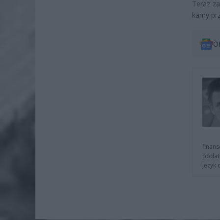
Teraz z
karny pr
O
finans
podat
język 