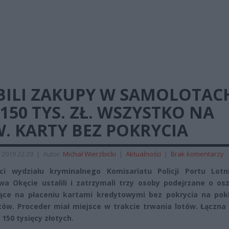
BILI ZAKUPY W SAMOLOTAC
150 TYS. ZŁ. WSZYSTKO NA
. KARTY BEZ POKRYCIA
 2019 22:29
|
Autor:
Michał Wierzbicki
|
Aktualności
|
Brak komentarzy
nci wydziału kryminalnego Komisariatu Policji Portu Lotn
a Okęcie ustalili i zatrzymali trzy osoby podejrzane o os
ące na płaceniu kartami kredytowymi bez pokrycia na pok
ów. Proceder miał miejsce w trakcie trwania lotów. Łączna
 150 tysięcy złotych.