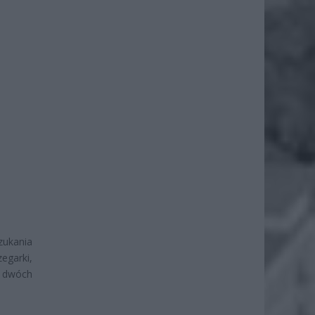
ukania
egarki,
h dwóch