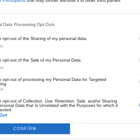
Participants
that may further disclose it to other third parties.
omenda Stołeczna
Fot. Komenda Stołeczna
Fot. Komenda Stoł
Policji
Policji
Policji
Warszawa Okęcie wpłynęły zgłoszenia jednej z linii lotniczych o pro
l Data Processing Opt Outs
cym na płaceniu przez pasażerów kartami bez pokrycia za zakupy 
dach samolotów w okresie ostatnich dwóch lat na łączną kwotę 150 
o opt-out of the Sharing of my personal data.
In
o opt-out of the Sale of my Personal Data.
In
to opt-out of processing my Personal Data for Targeted
ing.
In
ad
o opt-out of Collection, Use, Retention, Sale, and/or Sharing
ersonal Data that Is Unrelated with the Purposes for which it
lected.
Out
CONFIRM