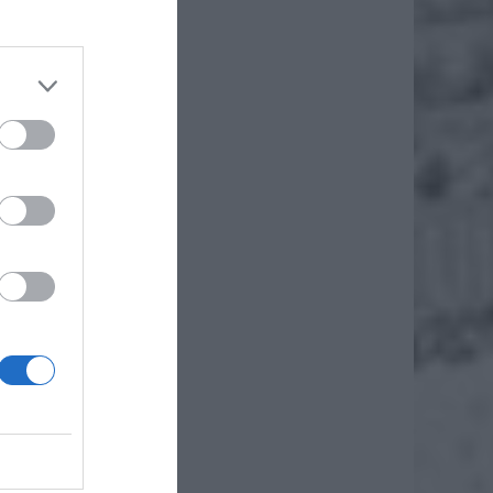
eczna
cederze
robione
tysięcy