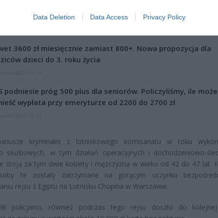
Data Deletion
Data Access
Privacy Policy
CZ RÓWNIEŻ:
et 3600 zł miesięcznie zamiast 800+. Nowa propozycja dla
ziców dzieci do 3. roku życia
erpnia 2026 19:29
 podniesie próg 500 plus dla seniorów. Policzyliśmy, ile może
ieść wypłata przy emeryturze od 2200 do 2700 zł
erpnia 2026 19:14
nariusze kryminalni z lotniskowego komisariatu w toku wyko
ci służbowych, w tym działań operacyjnych i dochodzeniowo-śle
, że stoją za tym dwie kobiety i mężczyzna w wieku od 42 do 47 lat. K
soby te zostały zatrzymane na gorącym uczynku bezpośred
niu rejsu z Egiptu na Lotnisku Chopina w Warszawie.
alili policjanci, również podczas tego rejsu doszło do kolejne