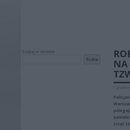
RO
Szukaj w serwisie
Szukaj
NA 
TZW
1 grudnia
Policja
Warszaw
polegaj
samolot
strat to