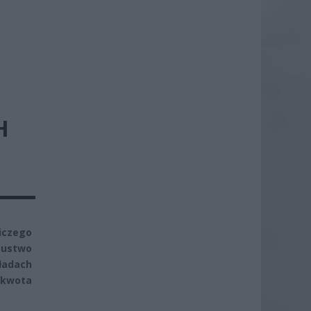
H
iczego
zustwo
ładach
 kwota