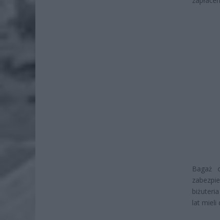
zapłacen
Bagaż o
zabezpi
biżuteri
lat miel