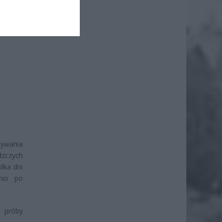
nywania
dzczych
ilka dni
nio po
j próby