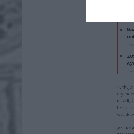
ZOBA
Naw
rod
7 si
ZUS
wyn
7 si
Funkcjo
czynnoś
ustalili
temu o
wylądowa
Jak ust