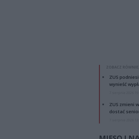
ZOBACZ RÓWNIE
ZUS podniesie
wynieść wypł
7 sierpnia 2026 19
ZUS zmieni w
dostać senio
7 sierpnia 2026 13
MIĘSO I N