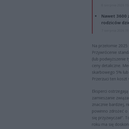
8 sierpnia 2026 15
Nawet 3600 z
rodziców dzie
7 sierpnia 2026 19
Na przełomie 2025 i
Przywrócenie stan
(lub podwyższenie t
ceny detaliczne. Me
skarbowego 5% lub w
Przerzuci ten koszt 
Eksperci ostrzegają
zamieszanie związa
znacznie bardziej, 
powinno zdrożeć o 3
się przyzwyczaił”. T
roku ma się doskon