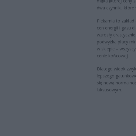
mąka (której ceny 
dwa czynniki, które
Piekarnia to zakła
cen energii i gazu d
wzrosły drastyczni
podwyżka płacy mini
w sklepie – wszyscy
cenie końcowej.
Dlatego widok zwykł
lepszego gatunkowo 
się nową normalnośc
luksusowym.