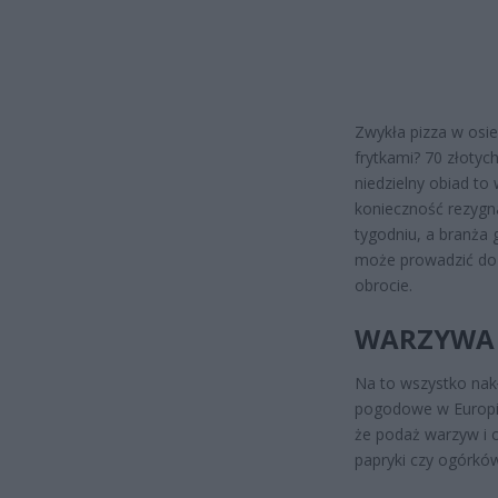
Zwykła pizza w osie
frytkami? 70 złotyc
niedzielny obiad to
konieczność rezygna
tygodniu, a branża
może prowadzić do 
obrocie.
WARZYWA 
Na to wszystko nakł
pogodowe w Europie
że podaż warzyw i 
papryki czy ogórkó