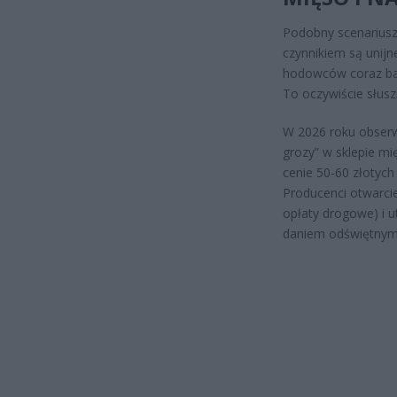
Podobny scenariusz
czynnikiem są unijn
hodowców coraz bar
To oczywiście słusz
W 2026 roku obserw
grozy” w sklepie mi
cenie 50-60 złotych
Producenci otwarcie
opłaty drogowe) i u
daniem odświętnym