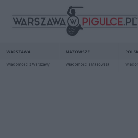
WARSZAWA
MAZOWSZE
POLSK
Wiadomości z Warszawy
Wiadomości z Mazowsza
Wiadomo