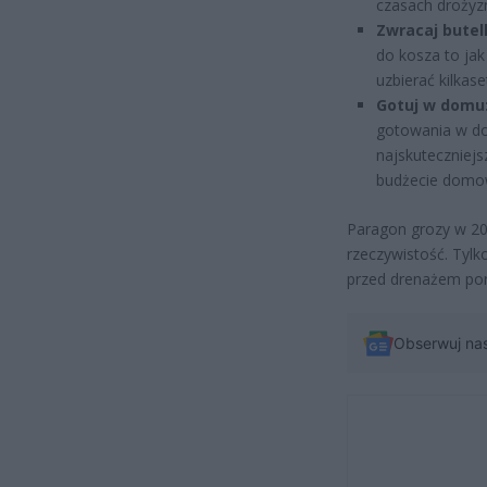
czasach drożyzn
Zwracaj butelk
do kosza to jak
uzbierać kilkase
Gotuj w domu
gotowania w do
najskuteczniej
budżecie dom
Paragon grozy w 20
rzeczywistość. Tyl
przed drenażem por
Obserwuj na