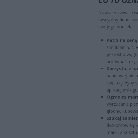
CO TO OZNA
Nowa rzeczywistoś
dyscypliny finansow
swojego portfela:
Patrz na cenę 
shrinkflacją. N
jednostkową (np
porównać, czy t
Korzystaj z ap
handlowej nie p
często jedyny s
aplikacjami agr
Ogranicz mar
wyrzucanie pieni
głodny. Kupowa
Szukaj zamie
dyskontów są p
marki, a kosztu