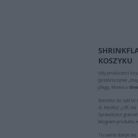
SHRINKFLA
KOSZYKU
Gdy producenci boją
(przekroczenie „magi
plagą. Mowa o
dow
Bierzesz do ręki to
zł. Myślisz: „Uff, n
Sprawdzasz gramatu
kilogram produktu w
To samo dzieje się