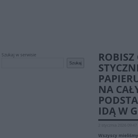
ROBISZ
Szukaj w serwisie
Szukaj
STYCZN
PAPIER
NA CAŁY
PODST
IDĄ W G
2 stycznia 2026 09:47
Wszyscy mieliśmy 