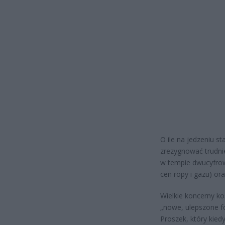
O ile na jedzeniu s
zrezygnować trudni
w tempie dwucyfro
cen ropy i gazu) or
Wielkie koncerny ko
„nowe, ulepszone f
Proszek, który kied