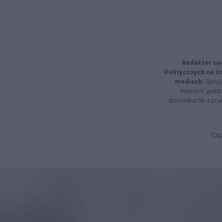
Redaktor na
Politycznych na 
mediach.
Specja
inwestor giełd
dziennikarski z pr
Cap