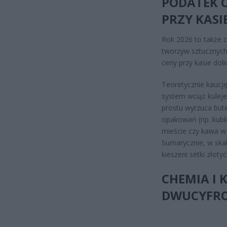
PODATEK O
PRZY KASI
Rok 2026 to także c
tworzyw sztucznych
ceny przy kasie doli
Teoretycznie kaucj
system wciąż kuleje
prostu wyrzuca bute
opakowań (np. kubki
mieście czy kawa w 
Sumarycznie, w skal
kieszeni setki złotyc
CHEMIA I 
DWUCYFR