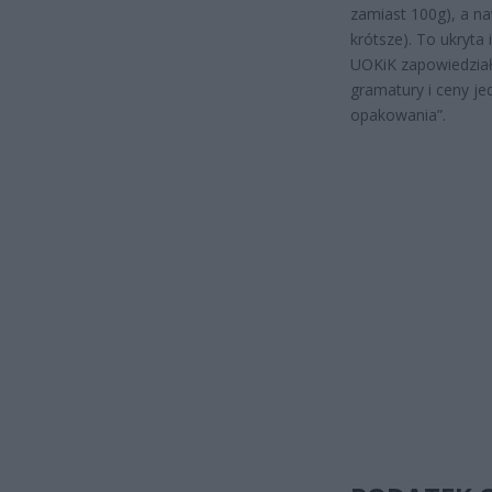
zamiast 100g), a naw
krótsze). To ukryta
UOKiK zapowiedział
gramatury i ceny jed
opakowania”.