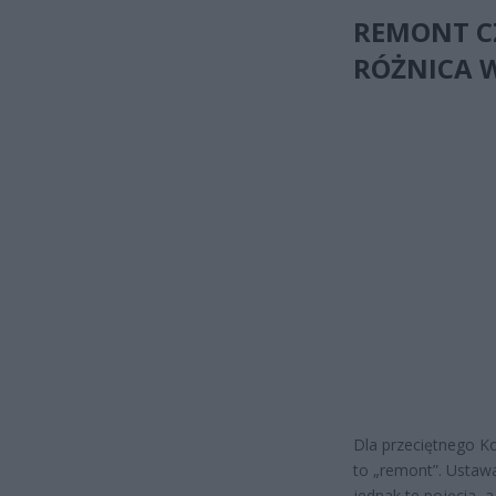
REMONT C
RÓŻNICA W
Dla przeciętnego K
to „remont”. Ustawa
jednak te pojęcia, a