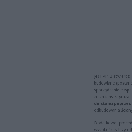
Jeśli PINB stwierdz
budowlane (postano
sporządzenie ekspert
że zmiany zagrażaj
do stanu poprzed
odbudowania ściany
Dodatkowo, procedura
wysokość zależy od 