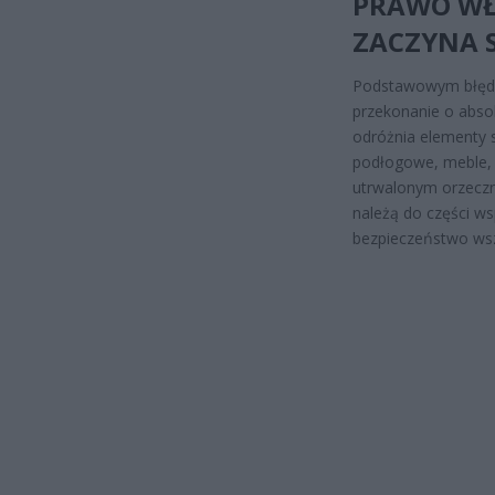
PRAWO WŁA
ZACZYNA 
Podstawowym błęde
przekonanie o abso
odróżnia elementy s
podłogowe, meble, 
utrwalonym orzeczn
należą do części w
bezpieczeństwo ws