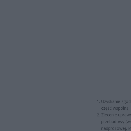
Uzyskanie zgody
część wspólną.
Zlecenie upraw
przebudowy (wra
nadprożowej, kt