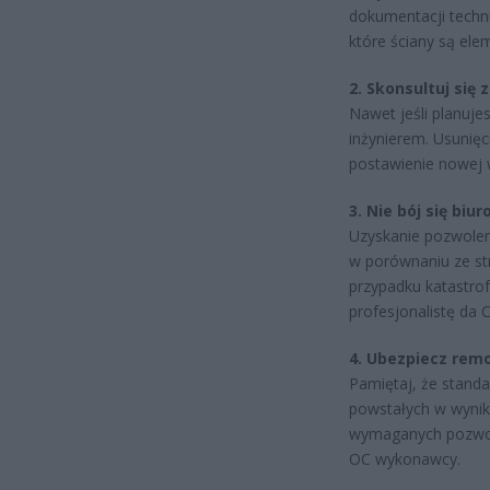
dokumentacji techn
które ściany są ele
2. Skonsultuj się
Nawet jeśli planuje
inżynierem. Usunięci
postawienie nowej 
3. Nie bój się biur
Uzyskanie pozwolen
w porównaniu ze st
przypadku katastro
profesjonalistę da C
4. Ubezpiecz rem
Pamiętaj, że stan
powstałych w wynik
wymaganych pozwole
OC wykonawcy.