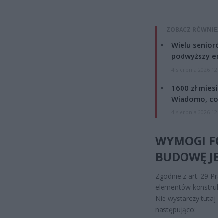
ZOBACZ RÓWNIE
Wielu senior
podwyższy e
4 sierpnia 2026 12
1600 zł mies
Wiadomo, co
4 sierpnia 2026 12
WYMOGI F
BUDOWĘ JE
Zgodnie z art. 29 
elementów konstru
Nie wystarczy tutaj
następująco: