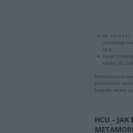
Art. 164 § 1 k.k.
określonego w a
lat 8.”
Nawet działanie
karalne (do 3 l
Prokuratorzy w taki
budownictwa. Jeśli b
budynek, zarzuty s
HCU – JAK
METAMORF