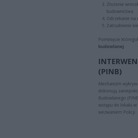
Złożenie wniosk
budownictwa.
Odczekanie na 
Zatrudnienie ki
Pominięcie którego
budowlanej
.
INTERWEN
(PINB)
Mechanizm wykrywan
dokonują zaniepoko
Budowlanego (PINB)
wstępu do lokalu w 
wezwaniem Policji.