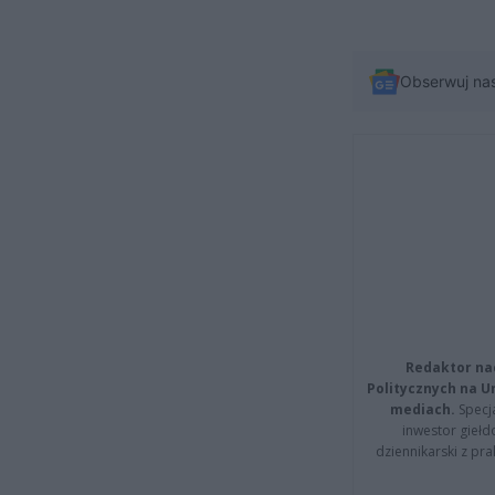
Obserwuj na
Redaktor na
Politycznych na 
mediach.
Specja
inwestor giełd
dziennikarski z pr