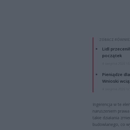
ZOBACZ RÓWNIE
Lidl przeceni
początek
4 sierpnia 2026 16
Pieniądze dla
Wnioski wcią
4 sierpnia 2026 12
Ingerencja w te ele
naruszeniem prawa 
takie działania zmi
budowlanego, co wy