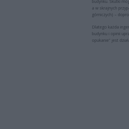
budynku. Skutki mog
a w skrajnych przyp
górniczych) – dopro
Dlatego każda inge
budynku i opinii up
opukanie” jest dzia