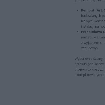
Remont (Art. 3
budowlanych p
bieżącej konse
instalacji na n
Przebudowa (Ar
następuje
zmian
z wyjątkiem cha
zabudowy).
Wyburzenie ściany,
przesunięcie ściany
projekt) to klasycz
skomplikowanych pr