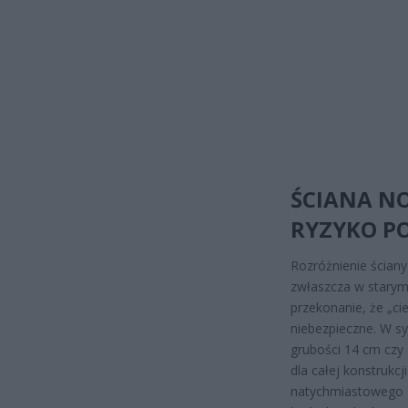
ŚCIANA NO
RYZYKO P
Rozróżnienie ścian
zwłaszcza w starym 
przekonanie, że „ci
niebezpieczne. W s
grubości 14 cm czy
dla całej konstrukc
natychmiastowego z