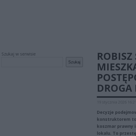
ROBISZ
Szukaj w serwisie
Szukaj
MIESZK
POSTĘP
DROGA 
19 stycznia 2026 16:2
Decyzje podejmow
konstruktorem t
koszmar prawny i 
lokalu. To przest