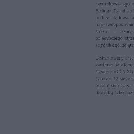
czerniakowskiego 
Berlinga. Zginął tr
podczas lądowani
najprawdopodobnie
śmierci – Henryk
pojedynczego strz
żeglarskiego, zaję
Ekshumowany przez
kwaterze batalion
(kwatera A20-5-23
(rannym 12 sierpni
bratem ciotecznym 
dowódcą 1. kompanii