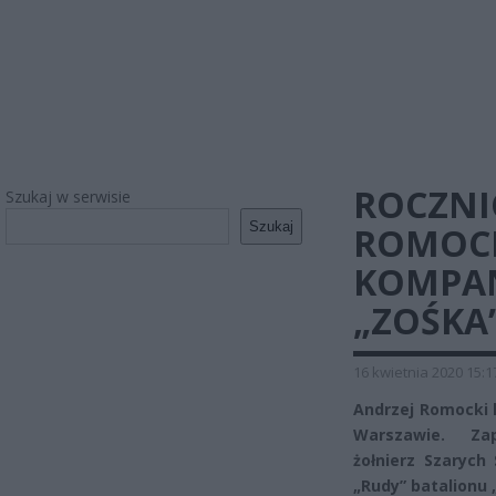
ROCZNI
Szukaj w serwisie
Szukaj
ROMOCK
KOMPAN
„ZOŚKA
16 kwietnia 2020 15:1
Andrzej Romocki h
Warszawie. Zap
żołnierz Szarych
„Rudy” batalionu 