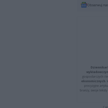
Obserwuj na
Dziennikar
wykładowczyn
gospodarczych i t
ekonomicznych
.
precyzyjne artyku
branży, swoje tekst
Cap