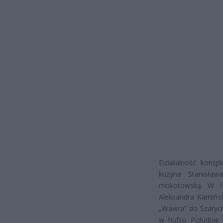
Działalność konsp
kuzyna Stanisław
mokotowską. W 19
Aleksandra Kamińs
„Wawra” do Szarych 
w hufcu Południe 