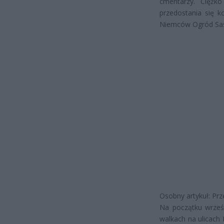
cmentarzy. Ciężk
przedostania się k
Niemców Ogród Sas
Osobny artykuł: Prz
Na początku wrześ
walkach na ulicach