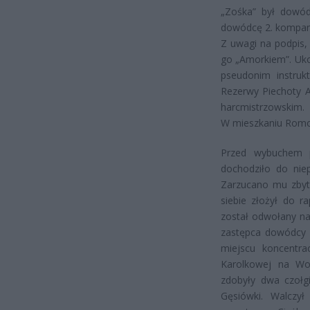
„Zośka” był dowód
dowódcę 2. kompani
Z uwagi na podpis,
go „Amorkiem”. Ukoń
pseudonim instruk
Rezerwy Piechoty Ag
harcmistrzowskim.
W mieszkaniu Romock
Przed wybuchem 
dochodziło do nie
Zarzucano mu zbytn
siebie złożył do r
został odwołany na
zastępca dowódcy b
miejscu koncentra
Karolkowej na Wo
zdobyły dwa czołgi
Gęsiówki. Walczy