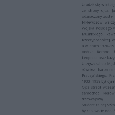
Urodził się w intel
ze strony ojca, J
odznaczony został o
Niklewiczów, walcz
Wojska Polskiego w
Muśnickiego, kawa
Rzeczypospolitej, 
a w latach 1926–19
Andrzej Romocki 
Leopolda oraz kuz
Uczęszczał do Męsk
również harcerze
Prądzyńskiego. Prz
1933–1938 był dyre
Ojca stracił wcześ
samochód kierow
tramwajową.
Student tajnej Szk
by całkowicie oddać