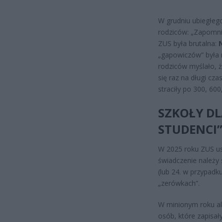
W grudniu ubiegłeg
rodziców: „Zapomni
ZUS była brutalna:
„gapowiczów” była 
rodziców myślało, ż
się raz na długi cza
straciły po 300, 60
SZKOŁY DL
STUDENCI”
W 2025 roku ZUS usz
świadczenie należy 
(lub 24. w przypadk
„zerówkach”.
W minionym roku al
osób, które zapisały