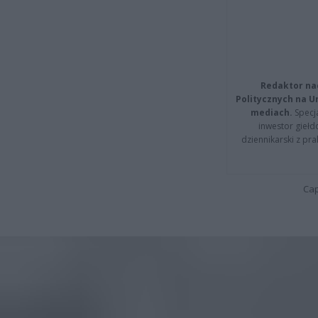
Redaktor na
Politycznych na 
mediach.
Specja
inwestor giełd
dziennikarski z pr
Cap