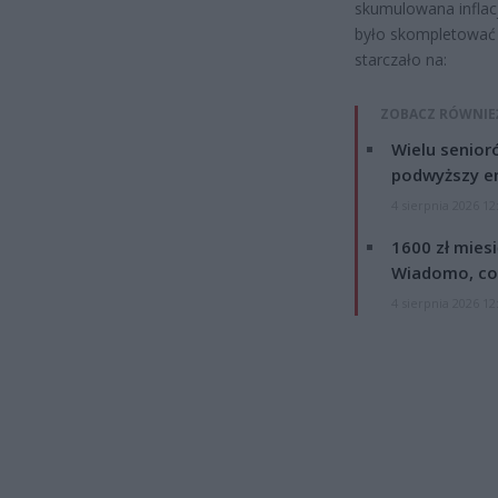
skumulowana inflacj
było skompletować 
starczało na:
ZOBACZ RÓWNIE
Wielu senior
podwyższy e
4 sierpnia 2026 12
1600 zł mies
Wiadomo, co
4 sierpnia 2026 12