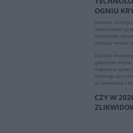
TECHNOLOG
OGNIU KR
Wrzesień 2025 był 
miała ułatwiać życi
wielokrotnie odmaw
znikające wnioski c
Dla osób mniej bieg
(papierowe wnioski 
organizacje społecz
stabilnego łącza i
ze świadczenia z b
CZY W 20
ZLIKWIDO