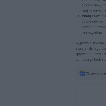
(podręczniki, st
maja/czerwca. C
Pilnuj terminu
żadne odwołani
prośbą o przywr
bezwzględna.
Wyprawka szkolna w
istnieje, ale jego b
sprawę”, a jedynie 
domowego budżetu
Obserwuj na