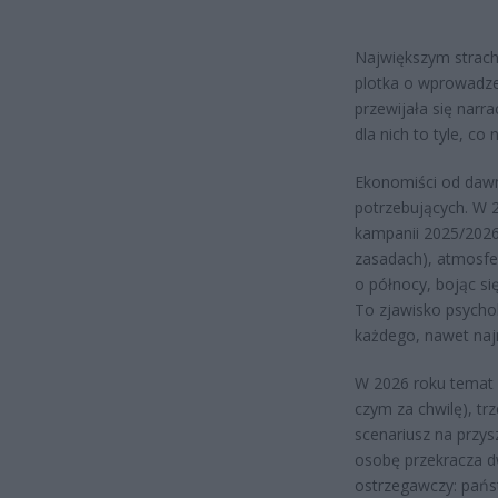
Największym strach
plotka o wprowadz
przewijała się narr
dla nich to tyle, co
Ekonomiści od dawna
potrzebujących. W 2
kampanii 2025/2026
zasadach), atmosfer
o północy, bojąc się
To zjawisko psychol
każdego, nawet naj
W 2026 roku temat 
czym za chwilę), t
scenariusz na przys
osobę przekracza dw
ostrzegawczy: pańs