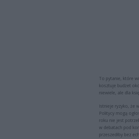
To pytanie, które w
kosztuje budżet oko
niewiele, ale dla k
Istnieje ryzyko, że
Politycy mogą ogłos
roku nie jest potrz
w debatach pod koni
przeszedłby bez ech