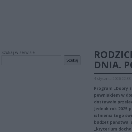
RODZIC
Szukaj w serwisie
Szukaj
DNIA. P
4 stycznia 2026 22:33
Program „Dobry St
pewniakiem w dom
dostawało przelew
Jednak rok 2025 pr
istnienia tego św
budżet państwa, s
„kryterium dochod