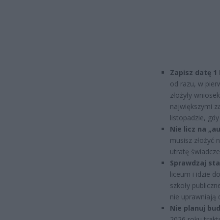
Zapisz datę 1 
od razu, w pie
złożyły wniosek
największymi za
listopadzie, gd
Nie licz na „a
musisz złożyć n
utratę świadcze
Sprawdzaj sta
liceum i idzie 
szkoły publiczn
nie uprawniają 
Nie planuj bud
2026 roku trakt