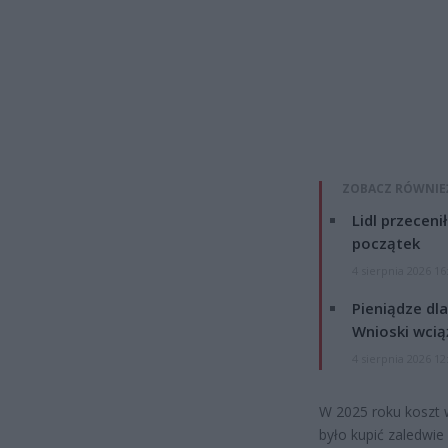
ZOBACZ RÓWNIE
Lidl przeceni
początek
4 sierpnia 2026 16
Pieniądze dla
Wnioski wcią
4 sierpnia 2026 12
W 2025 roku koszt w
było kupić zaledwie 