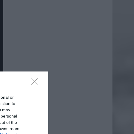
sonal or
ection to
ou may
 personal
out of the
 downstream