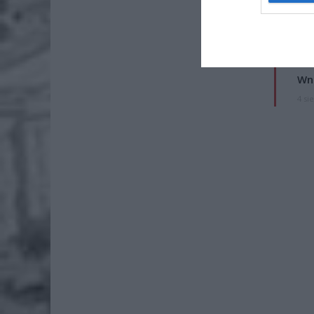
Lid
po
4 si
Pie
Wni
4 si