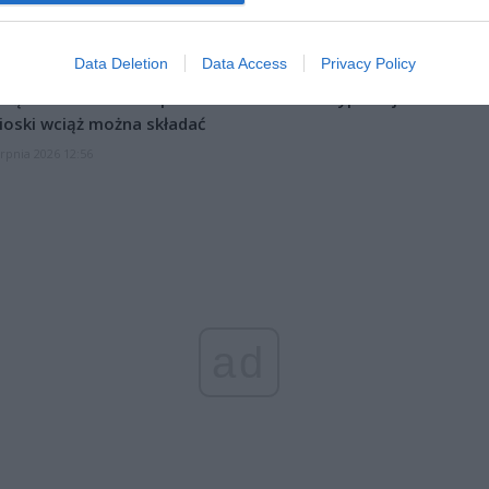
l przecenił hit do kuchni. Air fryer tańszy aż o 150 zł, a to dop
czątek
erpnia 2026 16:06
Data Deletion
Data Access
Privacy Policy
niądze dla milionów polskich rodzin. ZUS wypłacił już 173 mln z
oski wciąż można składać
erpnia 2026 12:56
ad