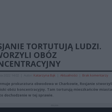
JANIE TORTUTUJĄ LUDZI.
WORZYLI OBÓZ
NCENTRACYJNY
ia 2022 14:02
|
Autor:
Katarzyna Bąk
|
Aktualności
|
Brak komentarzy
ormuje prokuratura obwodowa w Charkowie, Rosjanie stworzyl
ski obóz koncentracyjny. Tam torturują mieszkańców miasta
o dochodzenie w tej sprawie.
REKLAMA