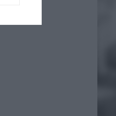
iero
ł.