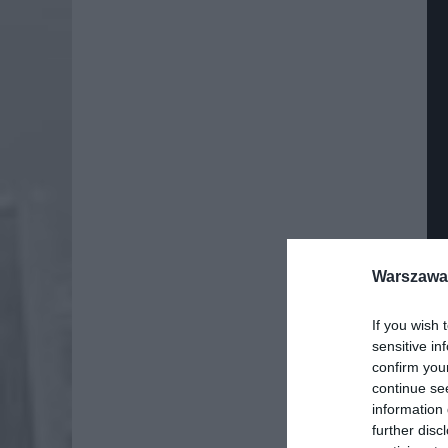
Warszawa 
If you wish 
sensitive in
confirm you
continue se
information 
further disc