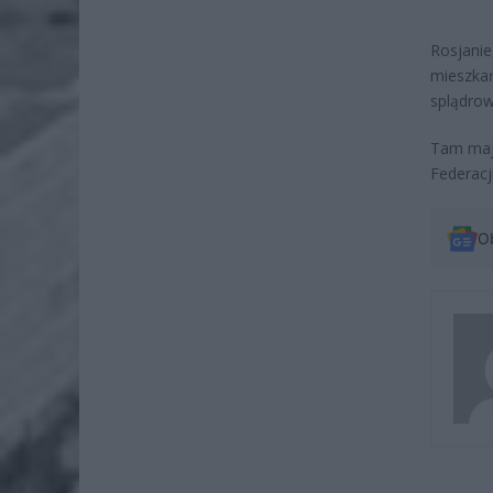
Rosjanie
mieszkań
splądrow
Tam mają
Federacj
O