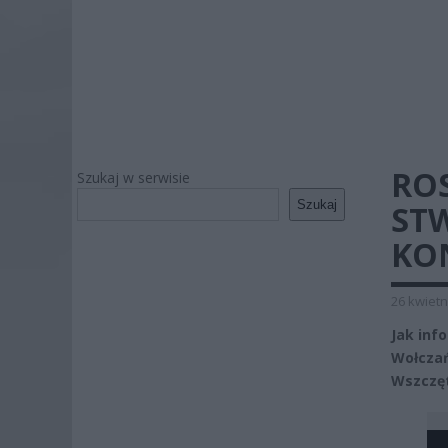
ROS
Szukaj w serwisie
Szukaj
ST
KO
26 kwietn
Jak inf
Wołczań
Wszczęt