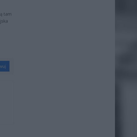
ją tam
jska
wuj