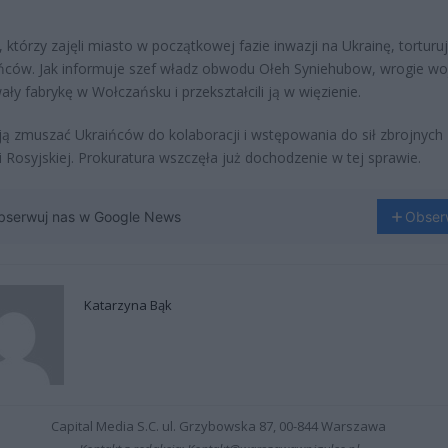
, którzy zajęli miasto w początkowej fazie inwazji na Ukrainę, torturu
ców. Jak informuje szef władz obwodu Ołeh Syniehubow, wrogie wo
ały fabrykę w Wołczańsku i przekształcili ją w więzienie.
 zmuszać Ukraińców do kolaboracji i wstępowania do sił zbrojnych
i Rosyjskiej. Prokuratura wszczęła już dochodzenie w tej sprawie.
bserwuj nas w Google News
Obser
Katarzyna Bąk
Capital Media S.C. ul. Grzybowska 87, 00-844 Warszawa