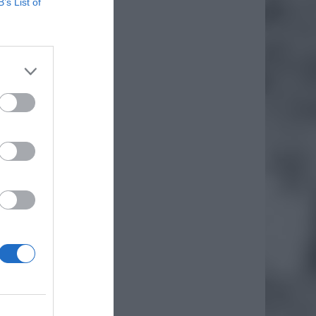
B’s List of
daj
ka
o