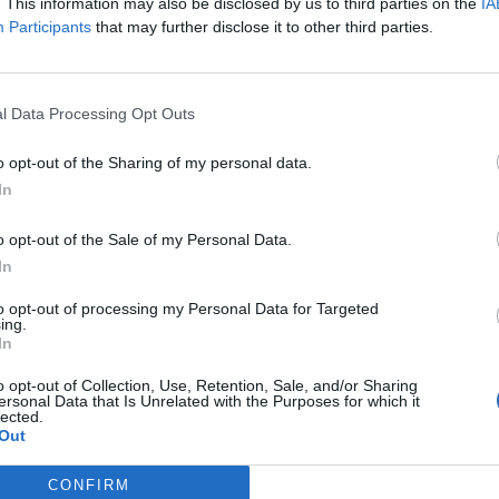
ad
. This information may also be disclosed by us to third parties on the
IA
Participants
that may further disclose it to other third parties.
l Data Processing Opt Outs
o opt-out of the Sharing of my personal data.
In
aj nas do preferowanych źródeł w Google
Do
o opt-out of the Sale of my Personal Data.
In
to opt-out of processing my Personal Data for Targeted
ing.
In
ura obwodowa w Charkowie na wschodzie Ukrainy ogłosiła, że wojs
e stworzyli w jednym z miast obóz koncentracyjny. Chodzi dokładnie 
o opt-out of Collection, Use, Retention, Sale, and/or Sharing
ersonal Data that Is Unrelated with the Purposes for which it
k, znajdujący się w obwodzie charkowskim, w rejonie wołczańskim.
lected.
Out
CZ RÓWNIEŻ:
CONFIRM