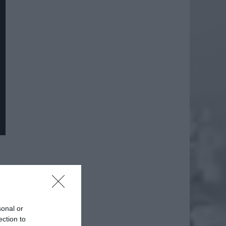
daj
sonal or
ection to