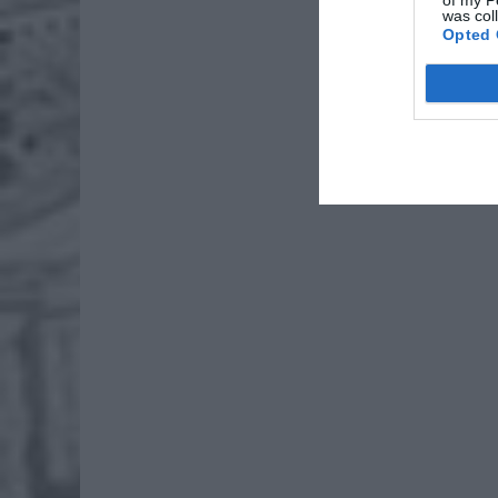
of my P
ZOBA
was col
Naw
Opted 
rod
7 si
ZUS
wyn
7 si