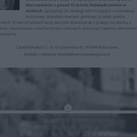
Warszawskim z ponad 15-letnim doświadczeniem w
mediach.
Specjalista ds. strategii informacyjnych i komunikacji
kryzysowej. Wieloletni inwestor giełdowy i praktyk rynków
owych. W swoich tekstach łączy warsztat dziennikarski z praktyczną wiedzą o
kach, inwestowaniu i mechanizmach rynkowych, tłumacząc zawiłości ekonomii 
codzienny.
Capital Media S.C. ul. Grzybowska 87, 00-844 Warszawa
Kontakt z redakcją: Kontakt@warszawawpigulce.pl
Copyright © 2026
Niezależny portal warszawawpigulce.pl
∗
Wydawca i właściciel: Capital Media S.C.
ul. Grzybowska 87, 00-844 Warszawa
Kontakt z redakcją:
Kontakt@warszawawpigulce.pl