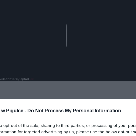
Play
aj nas do preferowanych źródeł w Google
Do
w Pigułce -
Do Not Process My Personal Information
to opt-out of the sale, sharing to third parties, or processing of your per
formation for targeted advertising by us, please use the below opt-out s