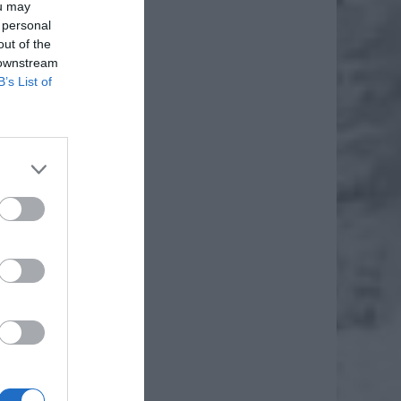
ou may
 personal
out of the
 downstream
B’s List of
a progu