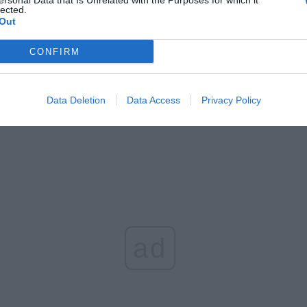
ersonal Data that Is Unrelated with the Purposes for which it
CZ RÓWNIEŻ:
lected.
et 3600 zł miesięcznie zamiast 800+. Nowa propozycja dla
Out
ziców dzieci do 3. roku życia
CONFIRM
erpnia 2026 19:29
 podniesie próg 500 plus dla seniorów. Policzyliśmy, ile może
ieść wypłata przy emeryturze od 2200 do 2700 zł
Data Deletion
Data Access
Privacy Policy
erpnia 2026 19:14
ad