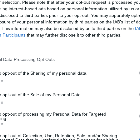
r selection. Please note that after your opt-out request is processed y
eing interest-based ads based on personal information utilized by us or
disclosed to third parties prior to your opt-out. You may separately opt-
losure of your personal information by third parties on the IAB’s list of
. This information may also be disclosed by us to third parties on the
IA
Participants
that may further disclose it to other third parties.
l Data Processing Opt Outs
o opt-out of the Sharing of my personal data.
In
o opt-out of the Sale of my Personal Data.
In
Fot. Shutterstock
to opt-out of processing my Personal Data for Targeted
wszym sondażu pozostaje pięciu graczy, a dwóch nie przekracz
ing.
In
ego.
o opt-out of Collection, Use, Retention, Sale, and/or Sharing