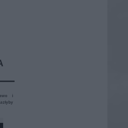
A
awo i
azłyby