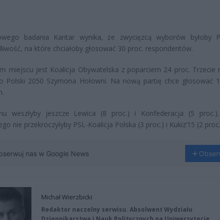
wego badania Kantar wynika, że zwycięzcą wyborów byłoby P
liwość, na które chciałoby głosować 30 proc. respondentów.
m miejscu jest Koalicja Obywatelska z poparciem 24 proc. Trzecie 
do Polski 2050 Szymona Hołowni. Na nową partię chce głosować 1
h.
u weszłyby jeszcze Lewica (8 proc.) i Konfederacja (5 proc.)
go nie przekroczyłyby PSL-Koalicja Polska (3 proc.) i Kukiz’15 (2 proc.
bserwuj nas w Google News
Obser
Michał Wierzbicki
Redaktor naczelny serwisu. Absolwent Wydziału
Dziennikarstwa i Nauk Politycznych na Uniwersytecie