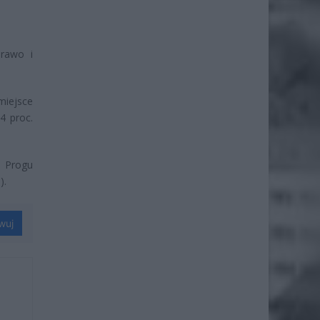
rawo i
miejsce
4 proc.
. Progu
).
wuj