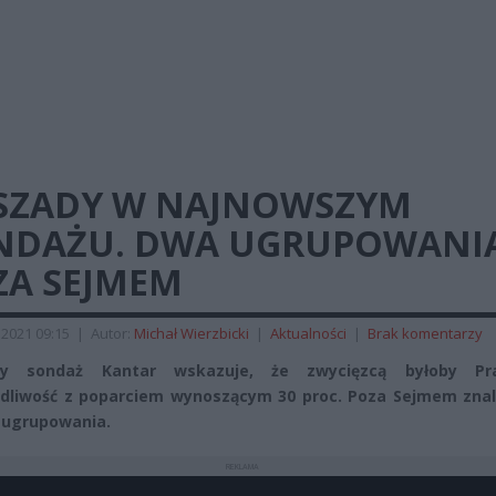
SZADY W NAJNOWSZYM
NDAŻU. DWA UGRUPOWANI
ZA SEJMEM
2021 09:15
|
Autor:
Michał Wierzbicki
|
Aktualności
|
Brak komentarzy
y sondaż Kantar wskazuje, że zwycięzcą byłoby Pr
dliwość z poparciem wynoszącym 30 proc. Poza Sejmem znal
 ugrupowania.
REKLAMA