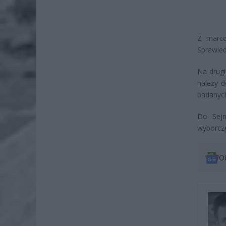
Z marco
Sprawied
Na drugi
należy 
badanyc
Do Sejm
wyborcze
O