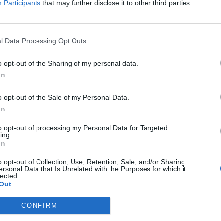
Participants
that may further disclose it to other third parties.
l Data Processing Opt Outs
o opt-out of the Sharing of my personal data.
In
aj nas do preferowanych źródeł w Google
Do
o opt-out of the Sale of my Personal Data.
In
to opt-out of processing my Personal Data for Targeted
ing.
In
o opt-out of Collection, Use, Retention, Sale, and/or Sharing
ersonal Data that Is Unrelated with the Purposes for which it
lected.
Out
ukasz/ Warszawa w
Fot. Łukasz/ Warszawa w
Fot. Łukasz/ Warsz
CONFIRM
Pigułce
Pigułce
Pigułce