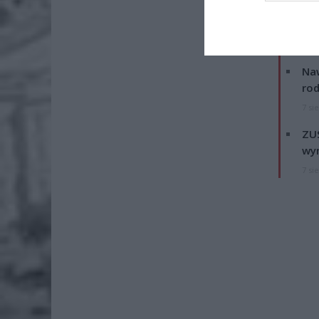
Na miejs
ZOBA
Naw
rod
7 si
ZUS
wyn
7 si