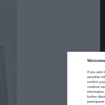
Warszawa 
If you wish 
sensitive in
confirm you
continue se
information 
further disc
participants