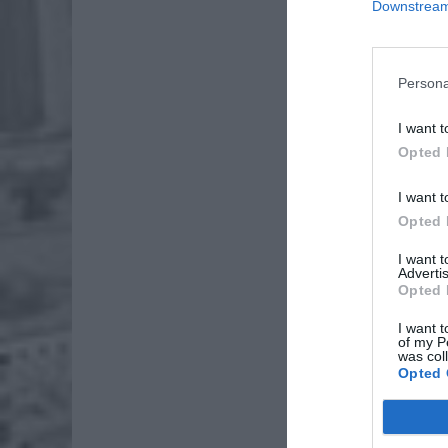
Downstream 
Persona
I want t
Opted 
Dod
I want t
Opted 
I want 
Advertis
Opted 
I want t
of my P
was col
Opted 
Fot. Ł