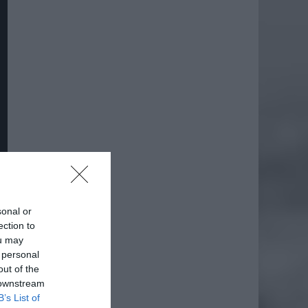
sonal or
ection to
ou may
 personal
out of the
 downstream
B’s List of