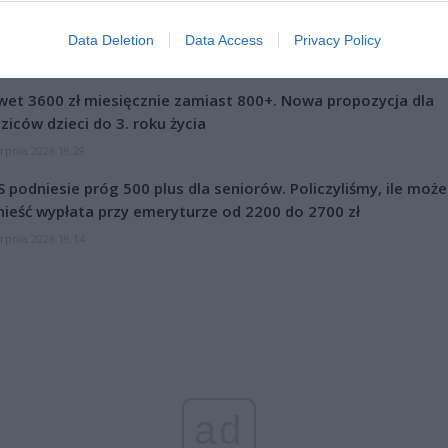
cu pracowała policja oraz ZRM. Kierowca był trzeźwy.
Data Deletion
Data Access
Privacy Policy
CZ RÓWNIEŻ:
et 3600 zł miesięcznie zamiast 800+. Nowa propozycja dla
ziców dzieci do 3. roku życia
erpnia 2026 19:29
 podniesie próg 500 plus dla seniorów. Policzyliśmy, ile może
ieść wypłata przy emeryturze od 2200 do 2700 zł
erpnia 2026 19:14
ad