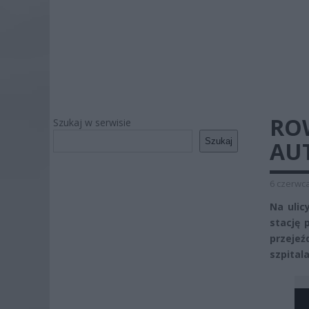
RO
Szukaj w serwisie
Szukaj
AU
6 czerwca
Na ulic
stację 
przejeź
szpitala