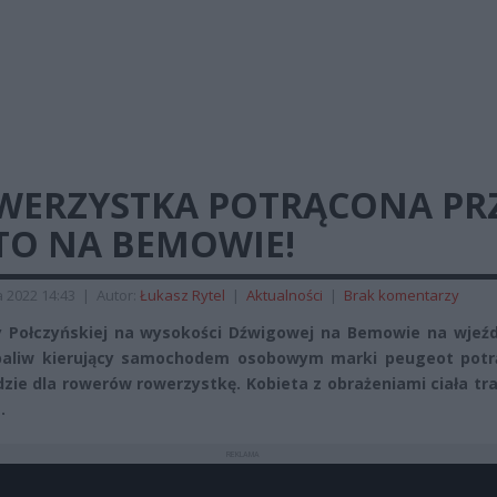
WERZYSTKA POTRĄCONA PR
TO NA BEMOWIE!
 2022 14:43
|
Autor:
Łukasz Rytel
|
Aktualności
|
Brak komentarzy
y Połczyńskiej na wysokości Dźwigowej na Bemowie na wjeźd
paliw kierujący samochodem osobowym marki peugeot potrą
dzie dla rowerów rowerzystkę. Kobieta z obrażeniami ciała tra
.
REKLAMA