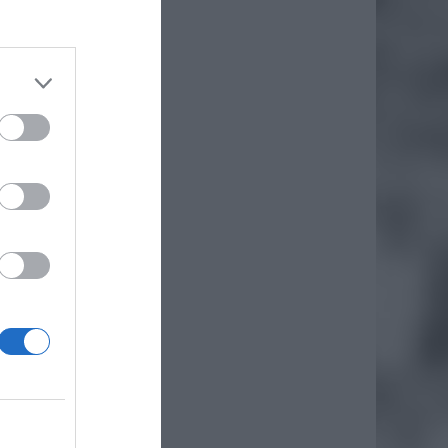
daj
awa w