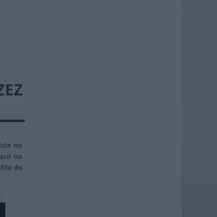
ZEZ
zie na
cił na
fiła do