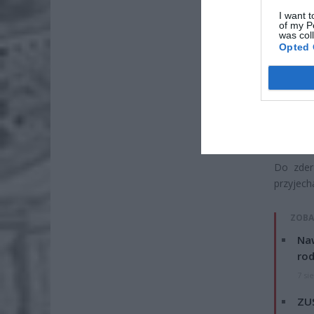
I want t
of my P
was col
Opted 
Fot. Łu
Do zderz
przyjech
ZOBA
Naw
rod
7 si
ZUS