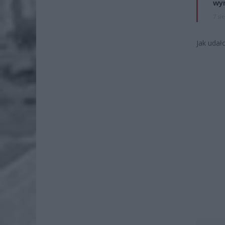
wyn
7 si
Jak udał