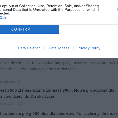
o opt-out of Collection, Use, Retention, Sale, and/or Sharing
ersonal Data that Is Unrelated with the Purposes for which it
lected.
Out
CONFIRM
Data Deletion
Data Access
Privacy Policy
kasz / Warszawa w
Fot. Łukasz / Warszawa w
Fot. Łukasz / Warsz
Pigułce
Pigułce
Pigułce
enia doszło na ul. Szczęsliwickiej przy Bitwy Warszawskiej. Na 
ała policja, która bada okoliczności zderzenia.
CZ RÓWNIEŻ:
et 3600 zł miesięcznie zamiast 800+. Nowa propozycja dla
ziców dzieci do 3. roku życia
erpnia 2026 19:29
 podniesie próg 500 plus dla seniorów. Policzyliśmy, ile może