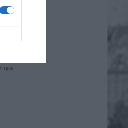
awa w
miejsce