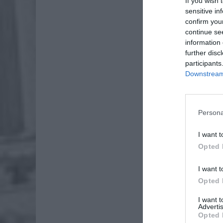
If you wish 
sensitive in
confirm you
continue se
information 
further disc
participants
Downstream 
Persona
I want t
Opted 
I want t
Opted 
I want 
Dod
Advertis
Opted 