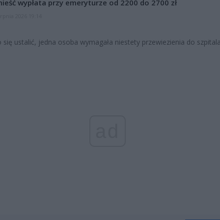
ieść wypłata przy emeryturze od 2200 do 2700 zł
erpnia 2026 19:14
o się ustalić, jedna osoba wymagała niestety przewiezienia do szpitala
ad