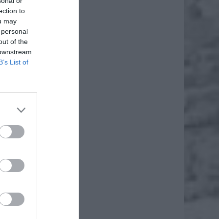
sonal or
ection to
ou may
 personal
out of the
 downstream
B’s List of
daj