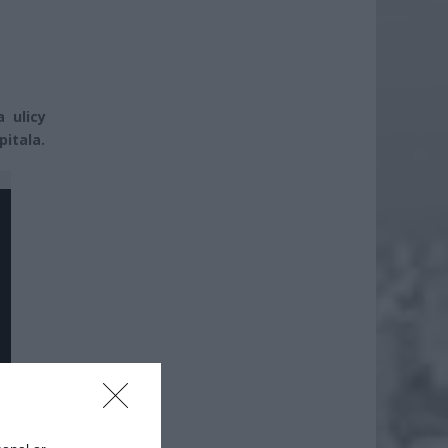
 ulicy
pitala.