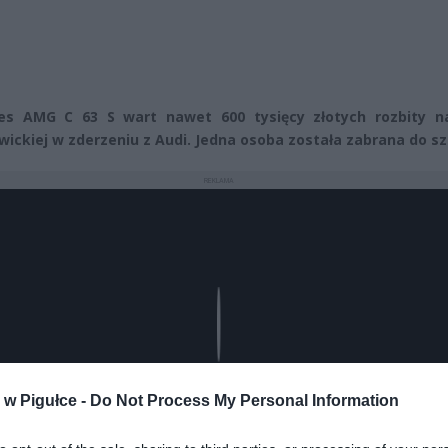
es AMG C 63 S wart nawet 600 tysięcy złotych rozbity na
iwickiej w zderzeniu z Audi.
Jedna osoba została zabrana do sz
REKLAMA
Play
w Pigułce -
Do Not Process My Personal Information