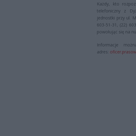
Każdy, kto rozpoz
telefoniczny z Dy
jednostki przy ul.
603-51-31, (22) 60
powołując się na nu
Informacje możn
adres:
oficer.prasow