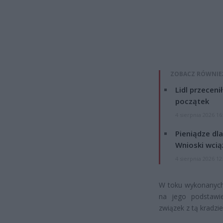
ZOBACZ RÓWNIE
Lidl przeceni
początek
4 sierpnia 2026 16
Pieniądze dla
Wnioski wcią
4 sierpnia 2026 12
W toku wykonanych 
na jego podstawie
związek z tą kradzie