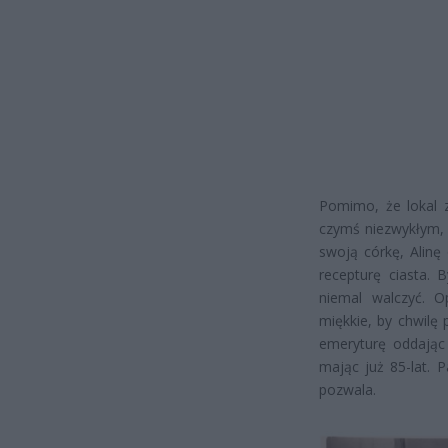
Pomimo, że lokal z
czymś niezwykłym, 
swoją córkę, Alinę
recepturę ciasta. 
niemal walczyć. O
miękkie, by chwilę
emeryturę oddając 
mając już 85-lat. 
pozwala.