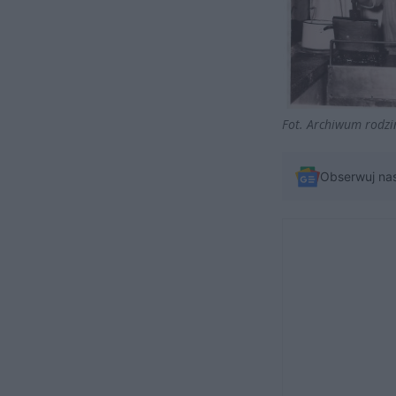
Fot. Archiwum rodzi
Obserwuj na