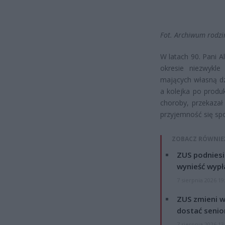
Fot. Archiwum rodzi
W latach 90. Pani A
okresie niezwykl
mających własną dz
a kolejka po produ
choroby, przekazał
przyjemność się sp
ZOBACZ RÓWNIE
ZUS podniesie
wynieść wypł
7 sierpnia 2026 19
ZUS zmieni w
dostać senio
7 sierpnia 2026 13