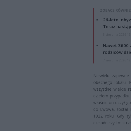
ZOBACZ RÓWNIE
26-letni obyw
Teraz nastąp
8 sierpnia 2026 15
Nawet 3600 z
rodziców dzie
7 sierpnia 2026 19
Niewielu zapewne w
obecnego lokalu. P
wszystkie wielkie 
dziełem przypadku. 
właśnie on uczył go
do Lwowa, został r
1922 roku. Gdy tyl
czeladniczy i mistrz