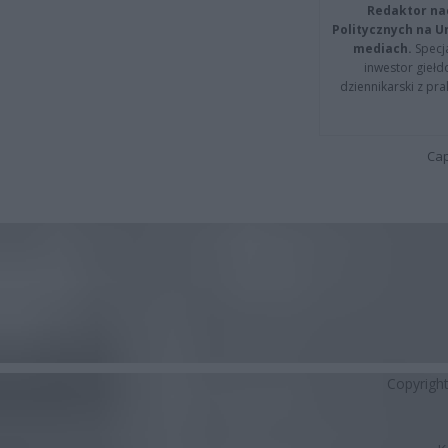
Redaktor na
Politycznych na 
mediach.
Specja
inwestor giełd
dziennikarski z pr
Cap
Copyrigh