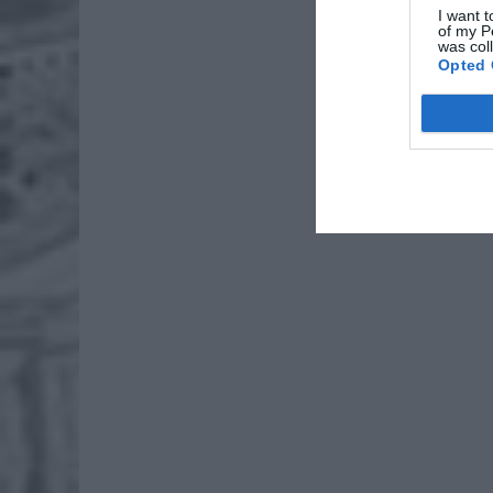
ZOBA
I want t
of my P
Naw
was col
Opted 
rod
7 si
ZUS
wyn
7 si