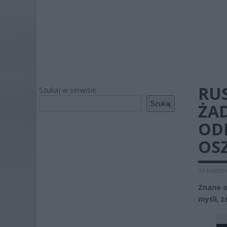
RU
Szukaj w serwisie
Szukaj
ŻA
OD
OS
10 kwietn
Znane o
myśli, 