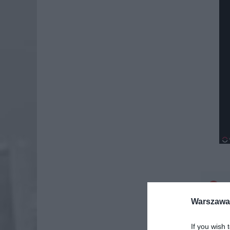
Dod
Warszawa 
If you wish 