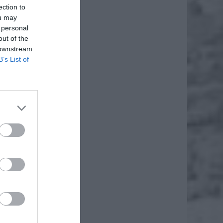
ection to
ou may
 personal
out of the
 downstream
B’s List of
e rano