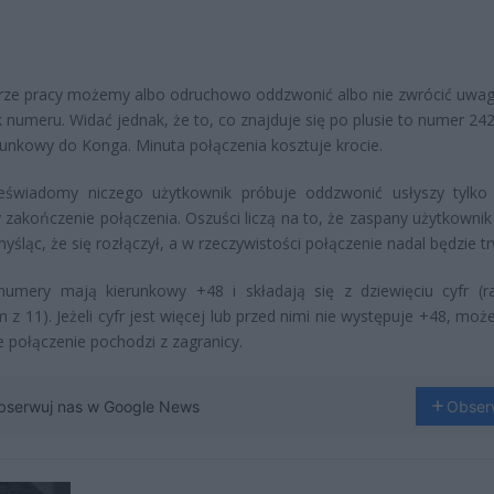
rze pracy możemy albo odruchowo oddzwonić albo nie zwrócić uwa
 numeru. Widać jednak, że to, co znajduje się po plusie to numer 242
runkowy do Konga. Minuta połączenia kosztuje krocie.
ieświadomy niczego użytkownik próbuje oddzwonić usłyszy tylko
y zakończenie połączenia. Oszuści liczą na to, że zaspany użytkownik
myśląc, że się rozłączył, a w rzeczywistości połączenie nadal będzie t
 numery mają kierunkowy +48 i składają się z dziewięciu cyfr (
m z 11). Jeżeli cyfr jest więcej lub przed nimi nie występuje +48, moż
e połączenie pochodzi z zagranicy.
bserwuj nas w Google News
Obser