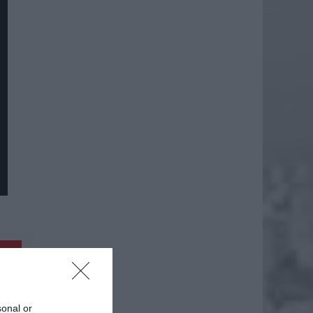
daj
sonal or