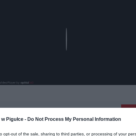
Play
aj nas do preferowanych źródeł w Google
Do
w Pigułce -
Do Not Process My Personal Information
to opt-out of the sale, sharing to third parties, or processing of your per