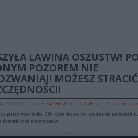
SZYŁA LAWINA OSZUSTW! P
DNYM POZOREM NIE
DZWANIAJ! MOŻESZ STRACIĆ
ZCZĘDNOŚCI!
ia 2020 21:30
|
Autor:
Michał Wierzbicki
|
Aktualności
|
Brak komentarz
szustwo powróciło. Gdy ktoś nie zwróci uwagę na początek n
że dzwoni ktoś z Warszawy!
REKLAMA