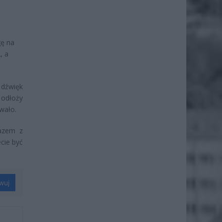
gę na
, a
 dźwięk
 odłoży
rwało.
razem z
ecie być
wuj