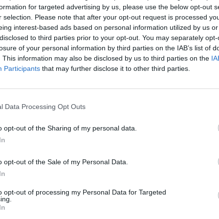
formation for targeted advertising by us, please use the below opt-out s
r selection. Please note that after your opt-out request is processed y
eing interest-based ads based on personal information utilized by us or
disclosed to third parties prior to your opt-out. You may separately opt-
losure of your personal information by third parties on the IAB’s list of
. This information may also be disclosed by us to third parties on the
IA
Participants
that may further disclose it to other third parties.
l Data Processing Opt Outs
o opt-out of the Sharing of my personal data.
In
o opt-out of the Sale of my Personal Data.
Fot. Warszawa w Pigułce
In
 najczęściej dzwonią na losowe numery w nocy lub wcześni
to opt-out of processing my Personal Data for Targeted
ing.
c tylko krótki sygnał.
In