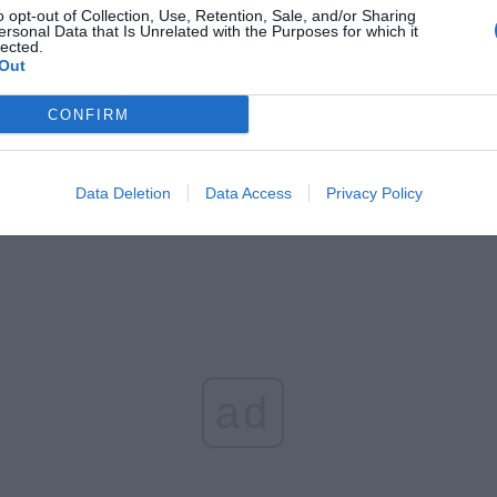
CZ RÓWNIEŻ:
o opt-out of Collection, Use, Retention, Sale, and/or Sharing
ersonal Data that Is Unrelated with the Purposes for which it
et 3600 zł miesięcznie zamiast 800+. Nowa propozycja dla
lected.
Out
ziców dzieci do 3. roku życia
erpnia 2026 19:29
CONFIRM
 podniesie próg 500 plus dla seniorów. Policzyliśmy, ile może
ieść wypłata przy emeryturze od 2200 do 2700 zł
Data Deletion
Data Access
Privacy Policy
erpnia 2026 19:14
ad