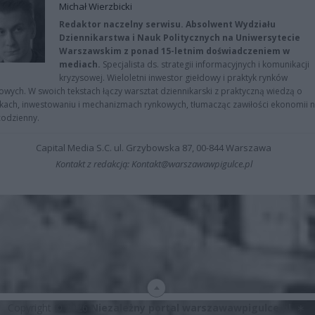
Michał Wierzbicki
Redaktor naczelny serwisu. Absolwent Wydziału
Dziennikarstwa i Nauk Politycznych na Uniwersytecie
Warszawskim z ponad 15-letnim doświadczeniem w
mediach.
Specjalista ds. strategii informacyjnych i komunikacji
kryzysowej. Wieloletni inwestor giełdowy i praktyk rynków
owych. W swoich tekstach łączy warsztat dziennikarski z praktyczną wiedzą o
kach, inwestowaniu i mechanizmach rynkowych, tłumacząc zawiłości ekonomii 
codzienny.
Capital Media S.C. ul. Grzybowska 87, 00-844 Warszawa
Kontakt z redakcją: Kontakt@warszawawpigulce.pl
Copyright © 2026
Niezależny portal warszawawpigulce.pl
∗