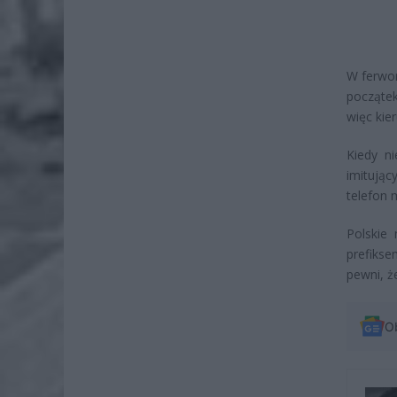
W ferwo
początek
więc kie
Kiedy n
imitując
telefon 
Polskie
prefikse
pewni, ż
O