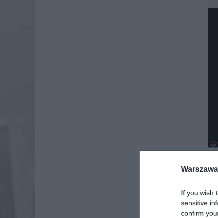
Warszawa 
Dod
If you wish 
sensitive in
confirm you