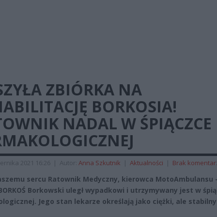
SZYŁA ZBIÓRKA NA
ABILITACJĘ BORKOSIA!
TOWNIK NADAL W ŚPIĄCZCE
RMAKOLOGICZNEJ
ernika 2021 16:26
|
Autor:
Anna Szkutnik
|
Aktualności
|
Brak komentar
naszemu sercu Ratownik Medyczny, kierowca MotoAmbulansu 
BORKOŚ Borkowski uległ wypadkowi i utrzymywany jest w śpi
logicznej. Jego stan lekarze określają jako ciężki, ale stabiln