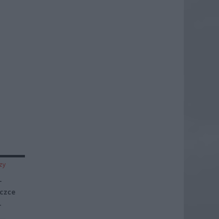
zy
–
ączce
y.