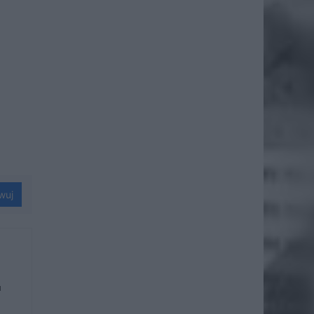
wuj
u