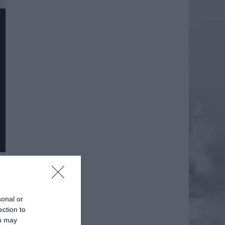
daj
sonal or
ection to
ou may