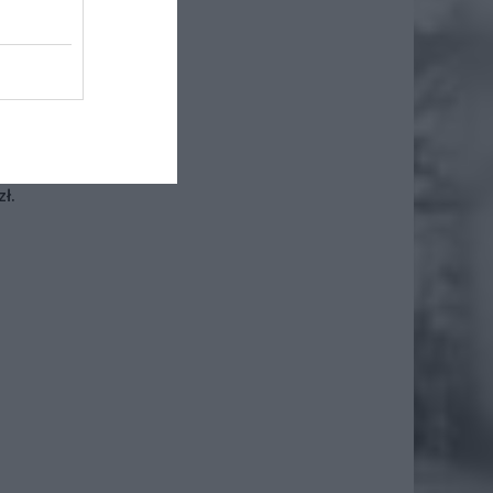
iero
ł.