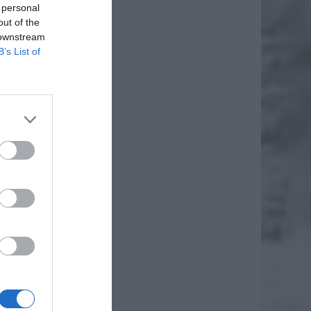
 personal
out of the
 downstream
B’s List of