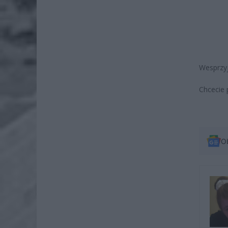
Wesprzyj
Chcecie 
O