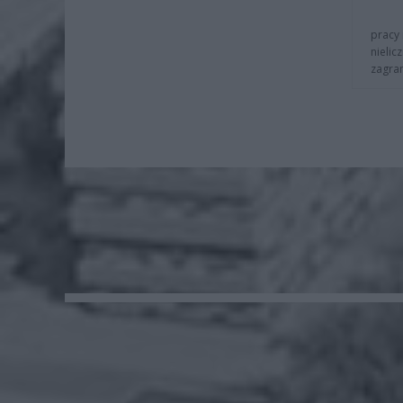
pracy 
nielic
zagra