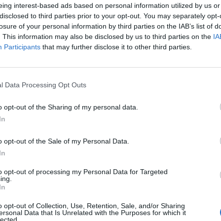
eing interest-based ads based on personal information utilized by us or
disclosed to third parties prior to your opt-out. You may separately opt-
losure of your personal information by third parties on the IAB’s list of
. This information may also be disclosed by us to third parties on the
IA
Participants
that may further disclose it to other third parties.
l Data Processing Opt Outs
o opt-out of the Sharing of my personal data.
In
o opt-out of the Sale of my Personal Data.
In
to opt-out of processing my Personal Data for Targeted
ing.
In
Borkoś w akcji. Archiwum Warszawy w Pigułce
o opt-out of Collection, Use, Retention, Sale, and/or Sharing
ersonal Data that Is Unrelated with the Purposes for which it
lected.