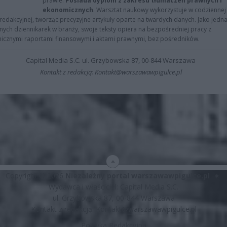
prawie.
Posiada dyplom z zakresu tłumaczeń prawnych i
ekonomicznych
. Warsztat naukowy wykorzystuje w codziennej
redakcyjnej, tworząc precyzyjne artykuły oparte na twardych danych. Jako jedna
znych dziennikarek w branży, swoje teksty opiera na bezpośredniej pracy z
nicznymi raportami finansowymi i aktami prawnymi, bez pośredników.
Capital Media S.C. ul. Grzybowska 87, 00-844 Warszawa
Kontakt z redakcją: Kontakt@warszawawpigulce.pl
Copyright © 2026
Niezależny portal warszawawpigulce.pl
∗
Wydawca i właściciel: Capital Media S.C.
ul. Grzybowska 87, 00-844 Warszawa
Kontakt z redakcją:
Kontakt@warszawawpigulce.pl
Polityka Redakcyjna