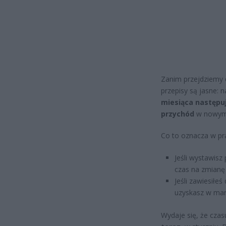
Zanim przejdziemy d
przepisy są jasne:
miesiąca następu
przychód
w nowym
Co to oznacza w pr
Jeśli wystawisz
czas na zmian
Jeśli zawiesiłe
uzyskasz w marc
Wydaje się, że czas