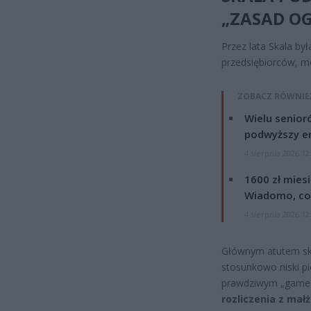
„ZASAD O
Przez lata Skala by
przedsiębiorców, m
ZOBACZ RÓWNIE
Wielu senior
podwyższy e
4 sierpnia 2026 12
1600 zł mies
Wiadomo, co
4 sierpnia 2026 12
Głównym atutem sk
stosunkowo niski p
prawdziwym „game 
rozliczenia z mał