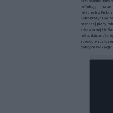
przedsiębiorców 
refleksję – mate
relacjach z Fisku
biurokratyczna f
rosnącej płacy mi
zdrowotnej i infla
roku, dziś może b
sposobie rozlicz
dobrych wakacji?