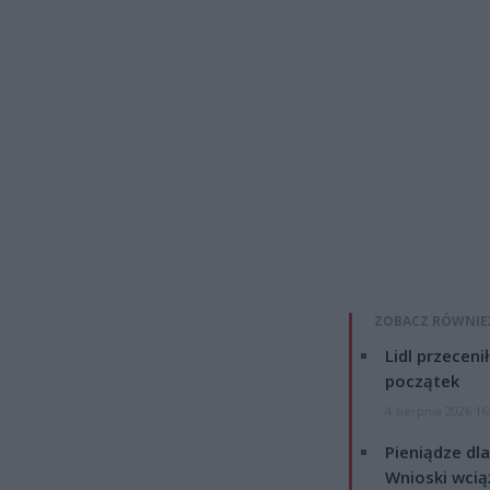
ZOBACZ RÓWNIE
Lidl przeceni
początek
4 sierpnia 2026 16
Pieniądze dla
Wnioski wcią