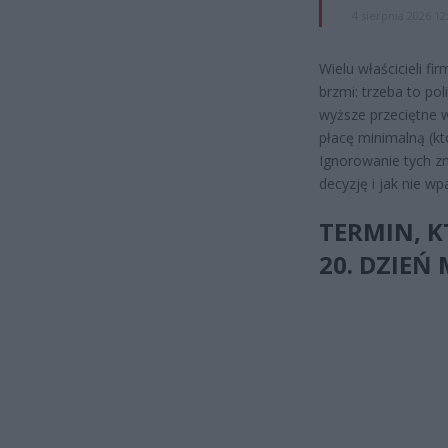
4 sierpnia 2026 12
Wielu właścicieli fi
brzmi: trzeba to p
wyższe przeciętne w
płacę minimalną (kt
Ignorowanie tych zm
decyzję i jak nie w
TERMIN, K
20. DZIEŃ