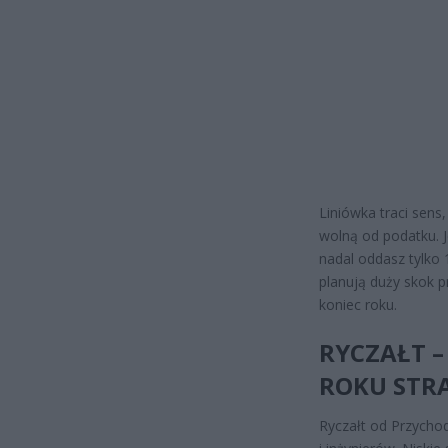
Liniówka traci sens
wolną od podatku. J
nadal oddasz tylko 
planują duży skok 
koniec roku.
RYCZAŁT –
ROKU STR
Ryczałt od Przycho