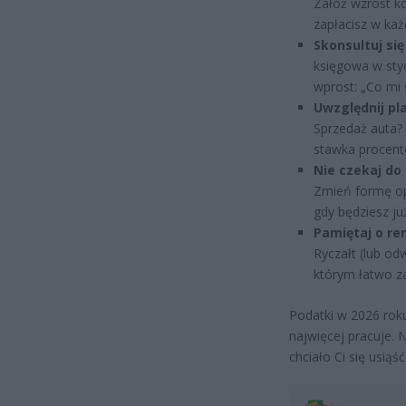
Załóż wzrost kos
zapłacisz w każ
Skonsultuj się
księgowa w styc
wprost: „Co mi 
Uwzględnij pl
Sprzedaż auta?
stawka procent
Nie czekaj do 
Zmień formę opo
gdy będziesz ju
Pamiętaj o re
Ryczałt (lub o
którym łatwo z
Podatki w 2026 roku 
najwięcej pracuje. N
chciało Ci się usiąść