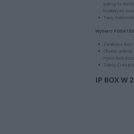
patrzą na dochó
trudniej im osz
Twój małżonek n
Wybierz PODATEK L
Zarabiasz dużo 
Chcesz uniknąć 
masz duże kosz
Zależy Ci na pr
IP BOX W 