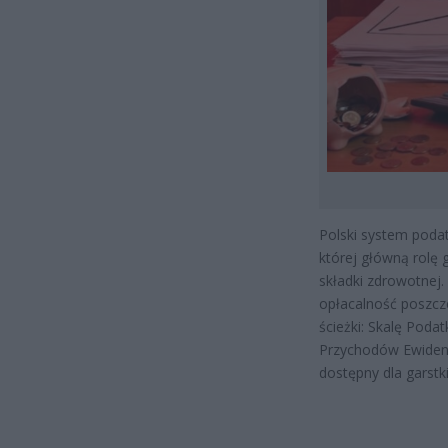
Polski system poda
której główną rolę 
składki zdrowotnej
opłacalność poszcz
ścieżki: Skalę Poda
Przychodów Ewidenc
dostępny dla garst