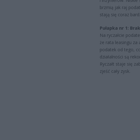
i inżynierów. Niski
brzmią jak raj poda
stają się coraz bard
Pułapka nr 1: Bra
Na ryczałcie podate
że rata leasingu za
podatek od tego, c
działalności są rek
Ryczałt staje się z
zjeść cały zysk.