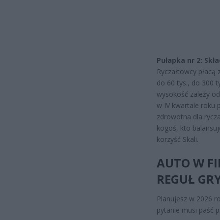
Pułapka nr 2: Sk
Ryczałtowcy płacą 
do 60 tys., do 300 t
wysokość zależy o
w IV kwartale roku 
zdrowotna dla rycza
kogoś, kto balansuj
korzyść Skali.
AUTO W F
REGUŁ GR
Planujesz w 2026 r
pytanie musi paść 