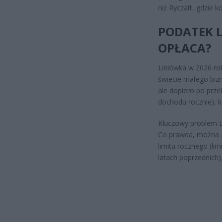
niż Ryczałt, gdzie k
PODATEK L
OPŁACA?
Liniówka w 2026 rok
świecie małego biz
ale dopiero po prze
dochodu rocznie), k
Kluczowy problem L
Co prawda, można ją
limitu rocznego (li
latach poprzednich),