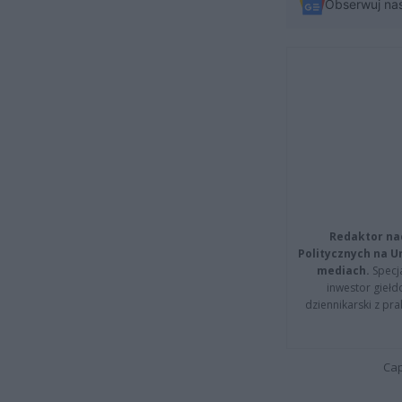
Obserwuj na
Redaktor na
Politycznych na 
mediach.
Specja
inwestor giełd
dziennikarski z pr
Cap