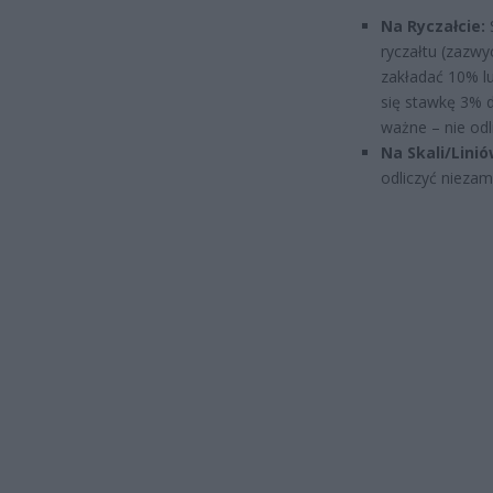
Na Ryczałcie:
ryczałtu (zazwy
zakładać 10% lu
się stawkę 3% d
ważne – nie odl
Na Skali/Linió
odliczyć nieza