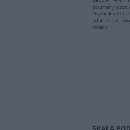
teraz
, w styczniu.
dokumenty kosztowe
Przychodów i Rozch
ostatniej chwili u 
stycznia.
SKALA POD