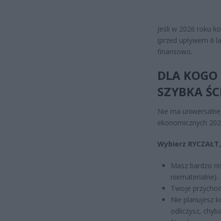
Jeśli w 2026 roku k
(przed upływem 6 l
finansowo.
DLA KOGO 
SZYBKA ŚC
Nie ma uniwersalnej
ekonomicznych 202
Wybierz RYCZAŁT, 
Masz bardzo nis
niematerialne).
Twoje przychody
Nie planujesz ko
odliczysz, chyb