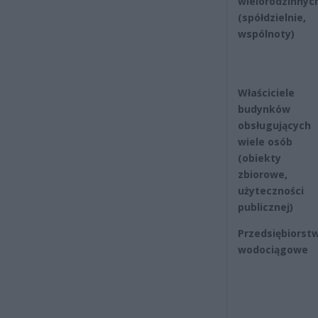
wielorodzinnyc
(spółdzielnie,
wspólnoty)
Właściciele
budynków
obsługujących
wiele osób
(obiekty
zbiorowe,
użyteczności
publicznej)
Przedsiębiorst
wodociągowe