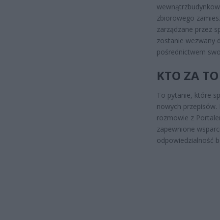
wewnątrzbudynkowyc
zbiorowego zamieszk
zarządzane przez sp
zostanie wezwany d
pośrednictwem swoi
KTO ZA TO 
To pytanie, które s
nowych przepisów. 
rozmowie z Portal
zapewnione wsparc
odpowiedzialność b