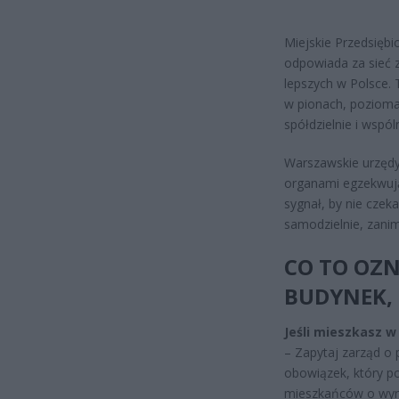
Miejskie Przedsięb
odpowiada za sieć 
lepszych w Polsce. 
w pionach, pozioma
spółdzielnie i wspó
Warszawskie urzędy
organami egzekwują
sygnał, by nie czeka
samodzielnie, zanim
CO TO OZN
BUDYNEK, 
Jeśli mieszkasz w
– Zapytaj zarząd o
obowiązek, który p
mieszkańców o wyni