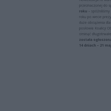
przeznaczonej do sp
roku
– spóźniliśmy 
roku po wecie prezy
duże obciążenia dla
posłowie Koalicji Ob
ominąć długotrwałe
została ogłoszona
14 dniach – 21 ma