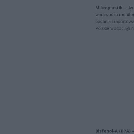
Mikroplastik
– dyr
wprowadza monitori
badania i raportowa
Polskie wodociągi m
Bisfenol-A (BPA)
–