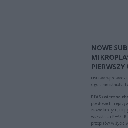
NOWE SUBS
MIKROPLAS
PIERWSZY 
Ustawa wprowadza n
ogóle nie istniały. 
PFAS (wieczne ch
powłokach nieprzyw
Nowe limity: 0,10 μ
wszystkich PFAS. B
przepisów w życie w