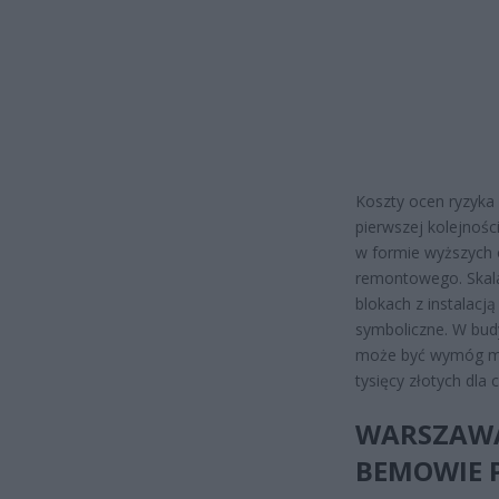
Koszty ocen ryzyka 
pierwszej kolejnośc
w formie wyższych 
remontowego. Skala
blokach z instalacj
symboliczne. W budy
może być wymóg mode
tysięcy złotych dla
WARSZAWA:
BEMOWIE 