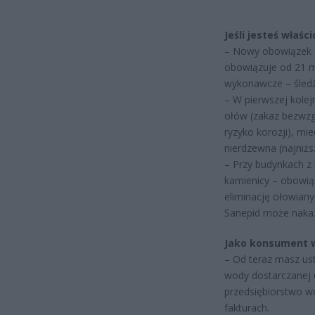
Jeśli jesteś właś
– Nowy obowiązek 
obowiązuje od 21 m
wykonawcze – śledź
– W pierwszej kolej
ołów (zakaz bezwzg
ryzyko korozji), mi
nierdzewna (najniżs
– Przy budynkach z 
kamienicy – obowi
eliminację ołowiany
Sanepid może nakaz
Jako konsument 
– Od teraz masz us
wody dostarczanej 
przedsiębiorstwo w
fakturach.