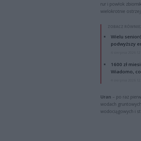
rur i powłok zbior
wielokrotnie ostrz
ZOBACZ RÓWNIE
Wielu senior
podwyższy e
4 sierpnia 2026 12
1600 zł mies
Wiadomo, co
4 sierpnia 2026 12
Uran
– po raz pier
wodach gruntowyc
wodociągowych i st