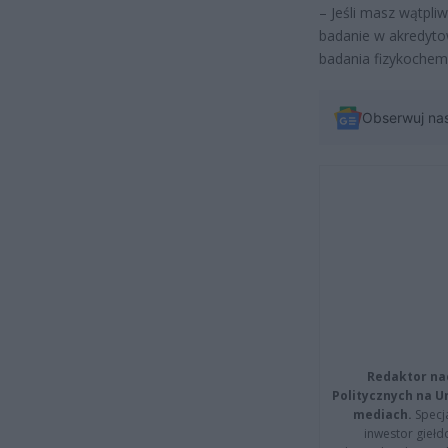
– Jeśli masz wątpli
badanie w akredyt
badania fizykochemi
Obserwuj na
Redaktor na
Politycznych na 
mediach.
Specja
inwestor giełd