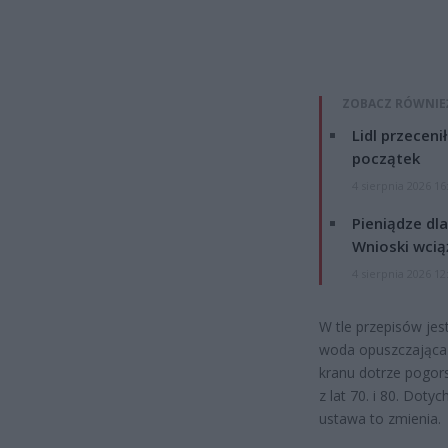
ZOBACZ RÓWNIE
Lidl przeceni
początek
4 sierpnia 2026 16
Pieniądze dla
Wnioski wcią
4 sierpnia 2026 12
W tle przepisów jest
woda opuszczająca 
kranu dotrze pogors
z lat 70. i 80. Doty
ustawa to zmienia.