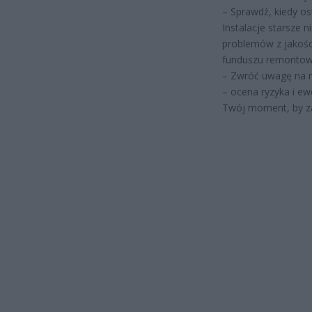
– Sprawdź, kiedy o
Instalacje starsze 
problemów z jakośc
funduszu remontow
– Zwróć uwagę na n
– ocena ryzyka i e
Twój moment, by za