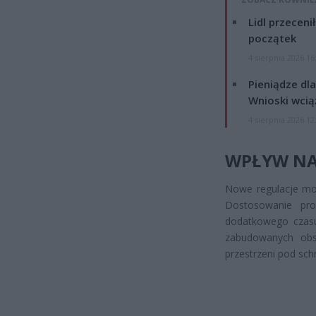
Lidl przeceni
początek
4 sierpnia 2026 16
Pieniądze dla
Wnioski wcią
4 sierpnia 2026 12
WPŁYW NA
Nowe regulacje mog
Dostosowanie pr
dodatkowego czasu
zabudowanych obsz
przestrzeni pod sch