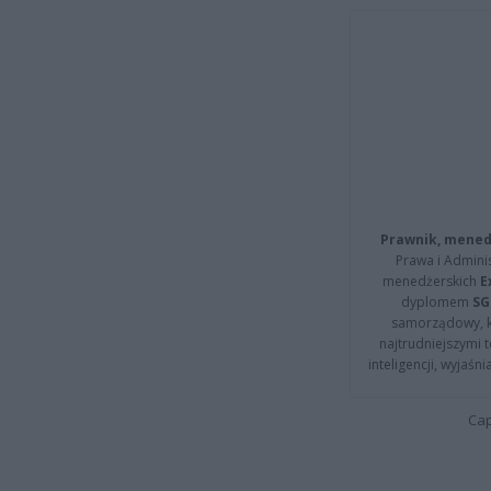
Prawnik, menedż
Prawa i Adminis
menedżerskich
E
dyplomem
SG
samorządowy, kt
najtrudniejszymi t
inteligencji, wyjaś
Cap