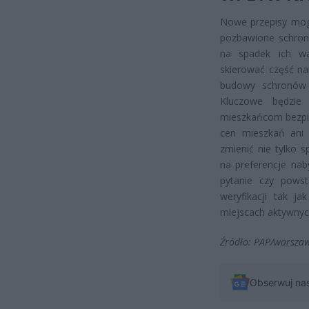
Nowe przepisy mogą
pozbawione schronó
na spadek ich wa
skierować część n
budowy schronów 
Kluczowe będzie 
mieszkańcom bezpie
cen mieszkań ani 
zmienić nie tylko 
na preferencje na
pytanie czy powst
weryfikacji tak 
miejscach aktywnyc
Źródło: PAP/warszaw
Obserwuj na