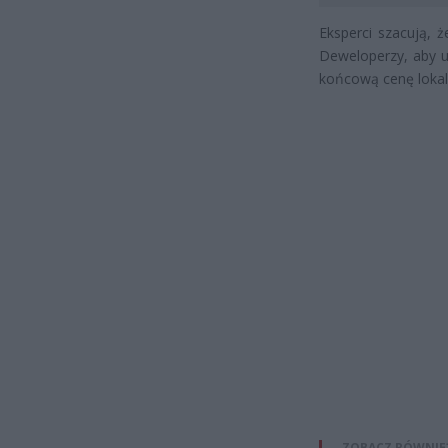
Eksperci szacują, 
Deweloperzy, aby 
końcową cenę lokali
ZOBACZ RÓWNIE