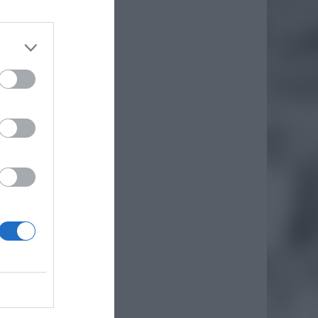
est nie
owy czy
ciał to
imy czy