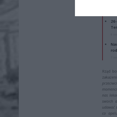
ZOBA
26-
Ter
8 si
Naw
rod
7 si
Rząd boi
zakażeni
przeciwc
momencie
nas leka
swoich d
udawać s
co apelu