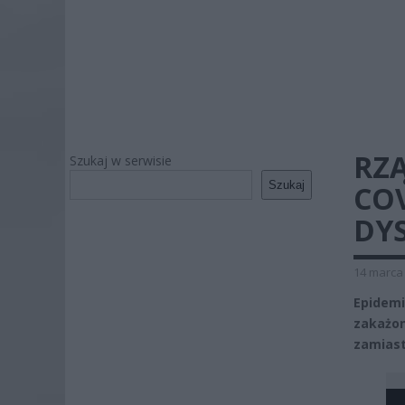
RZĄ
Szukaj w serwisie
Szukaj
COV
DY
14 marca 
Epidemi
zakażon
zamiast