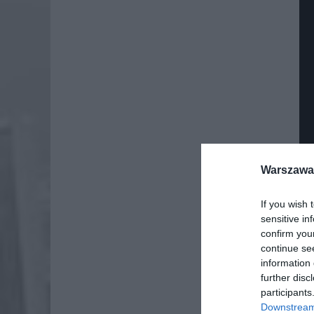
Warszawa 
If you wish 
sensitive in
confirm you
Dod
continue se
information 
further disc
participants
Downstream 