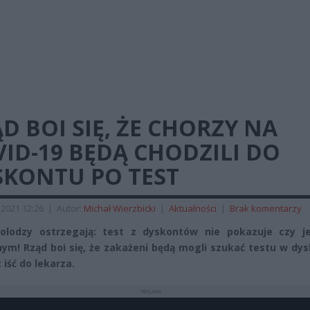
D BOI SIĘ, ŻE CHORZY NA
ID-19 BĘDĄ CHODZILI DO
SKONTU PO TEST
2021 12:26
|
Autor:
Michał Wierzbicki
|
Aktualności
|
Brak komentarzy
olodzy ostrzegają: test z dyskontów nie pokazuje czy je
ym! Rząd boi się, że zakażeni będą mogli szukać testu w dy
 iść do lekarza.
REKLAMA