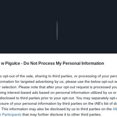
Play
w Pigułce -
Do Not Process My Personal Information
to opt-out of the sale, sharing to third parties, or processing of your per
formation for targeted advertising by us, please use the below opt-out s
r selection. Please note that after your opt-out request is processed y
aj nas do preferowanych źródeł w Google
Do
eing interest-based ads based on personal information utilized by us or
disclosed to third parties prior to your opt-out. You may separately opt-
losure of your personal information by third parties on the IAB’s list of
. This information may also be disclosed by us to third parties on the
IA
Participants
that may further disclose it to other third parties.
Fot. Ukrinform/East News