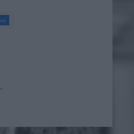
wuj
na