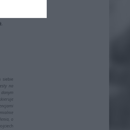
ż.
 siebie
esty na
w danym
kieruje
encjami
mialnie
enia, o
ojciech