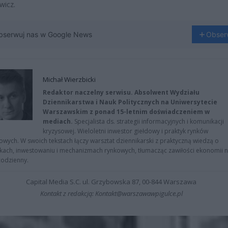
wicz.
bserwuj nas w Google News
Obser
Michał Wierzbicki
Redaktor naczelny serwisu. Absolwent Wydziału
Dziennikarstwa i Nauk Politycznych na Uniwersytecie
Warszawskim z ponad 15-letnim doświadczeniem w
mediach.
Specjalista ds. strategii informacyjnych i komunikacji
kryzysowej. Wieloletni inwestor giełdowy i praktyk rynków
owych. W swoich tekstach łączy warsztat dziennikarski z praktyczną wiedzą o
kach, inwestowaniu i mechanizmach rynkowych, tłumacząc zawiłości ekonomii 
codzienny.
Capital Media S.C. ul. Grzybowska 87, 00-844 Warszawa
Kontakt z redakcją: Kontakt@warszawawpigulce.pl