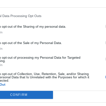
ość testów jest dyskusyjna, ale nawet przyjmując, że zadziała, t
 czy jest się chorym. Pokazuje czy ma się przeciwciała, innymi sł
l Data Processing Opt Outs
oba miała styczność z Covid-19 czy też nie. Wytwarzanie przeciw
i epidemiolodzy zwracają uwagę, że za pomogą testu nie stwierdz
o opt-out of the Sharing of my personal data.
 zakażeni.
In
o opt-out of the Sale of my Personal Data.
In
to opt-out of processing my Personal Data for Targeted
ing.
In
ad
o opt-out of Collection, Use, Retention, Sale, and/or Sharing
ersonal Data that Is Unrelated with the Purposes for which it
lected.
Out
CONFIRM