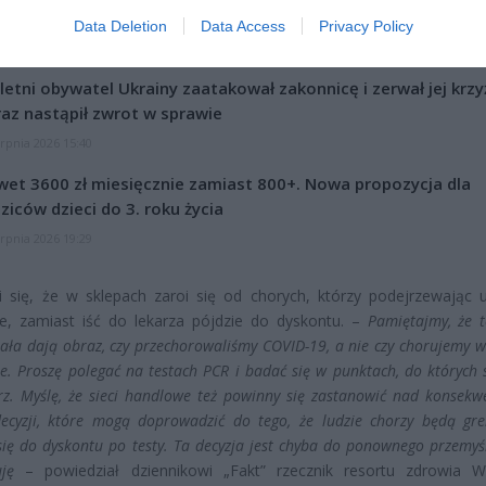
Data Deletion
Data Access
Privacy Policy
CZ RÓWNIEŻ:
letni obywatel Ukrainy zaatakował zakonnicę i zerwał jej krzy
az nastąpił zwrot w sprawie
erpnia 2026 15:40
et 3600 zł miesięcznie zamiast 800+. Nowa propozycja dla
ziców dzieci do 3. roku życia
erpnia 2026 19:29
 się, że w sklepach zaroi się od chorych, którzy podejrzewając u
e, zamiast iść do lekarza pójdzie do dyskontu. –
Pamiętajmy, że t
iała dają obraz, czy przechorowaliśmy COVID-19, a nie czy chorujemy 
. Proszę polegać na testach PCR i badać się w punktach, do których s
rz. Myślę, że sieci handlowe też powinny się zastanowić nad konsekw
ecyzji, które mogą doprowadzić do tego, że ludzie chorzy będą gre
ię do dyskontu po testy. Ta decyzja jest chyba do ponownego przemyśl
ję
– powiedział dziennikowi „Fakt” rzecznik resortu zdrowia W