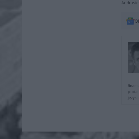
Andrusie
O
finans
podat
język 