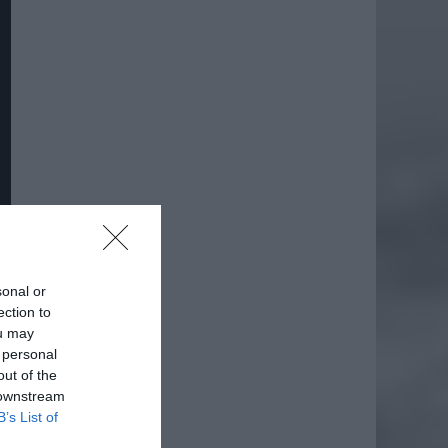
sonal or
ection to
ou may
daj
 personal
out of the
 downstream
B’s List of