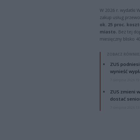
W 2026 r. wydatki W
zakup usług przewo
ok. 25 proc. kosz
miasto.
Bez tej dop
miesięczny blisko 40
ZOBACZ RÓWNIE
ZUS podniesie
wynieść wypł
7 sierpnia 2026 19
ZUS zmieni w
dostać senio
7 sierpnia 2026 13