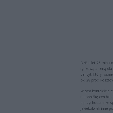
Dziś bilet 75-minut
rynkową a ceną dla 
deficyt, który rośni
ok. 28 proc. kosztó
W tym kontekście ew
na obniżkę cen bile
a przychodami ze sp
jakiekolwiek inne p