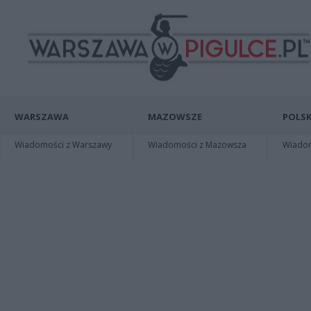
WARSZAWA
MAZOWSZE
POLSK
Wiadomości z Warszawy
Wiadomości z Mazowsza
Wiadomo