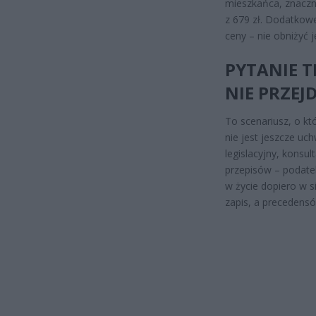
mieszkańca, znaczni
z 679 zł. Dodatkow
ceny – nie obniżyć j
PYTANIE T
NIE PRZEJ
To scenariusz, o kt
nie jest jeszcze u
legislacyjny, konsu
przepisów – podate
w życie dopiero w 
zapis, a precedensó