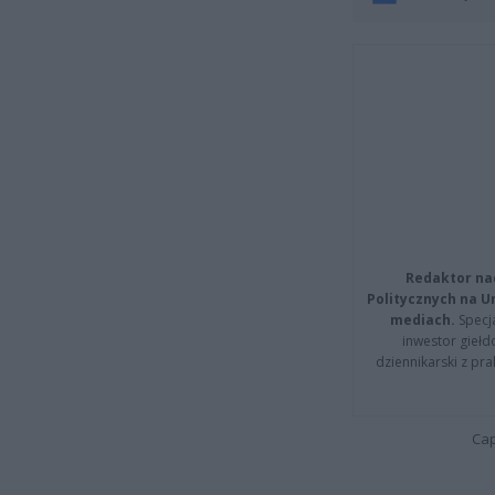
Redaktor na
Politycznych na 
mediach.
Specja
inwestor giełd
dziennikarski z pr
Cap