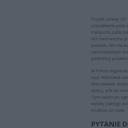
Projekt ustawy UD 4
uzasadnieniu pada 
transportu publicz
nim mechanizmu pr
podziału. Nie ma ws
samorządowych bud
preferencji podatk
W Polsce organizat
rząd. Warszawa sa
Warszawskie. Budże
stolicy, jeśli nie i
Tymczasem po ogłos
wydały żadnego ko
środków od rządu.
PYTANIE D