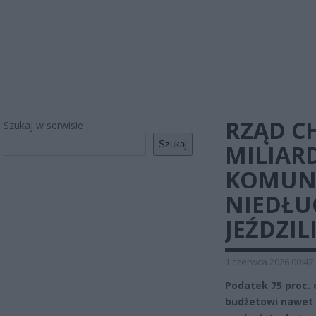
RZĄD C
Szukaj w serwisie
Szukaj
MILIARD
KOMUNIK
NIEDŁU
JEŹDZIL
1 czerwca 2026 00:47
Podatek 75 proc.
budżetowi nawet 5