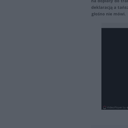
na dopłaty do tra
deklaracją a tańs
głośno nie mówi.