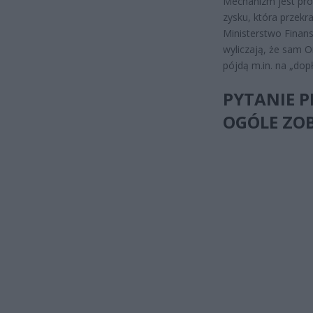
Mechanizm jest prost
zysku, która przekr
Ministerstwo Finans
wyliczają, że sam 
pójdą m.in. na „dopł
PYTANIE P
OGÓLE ZOB