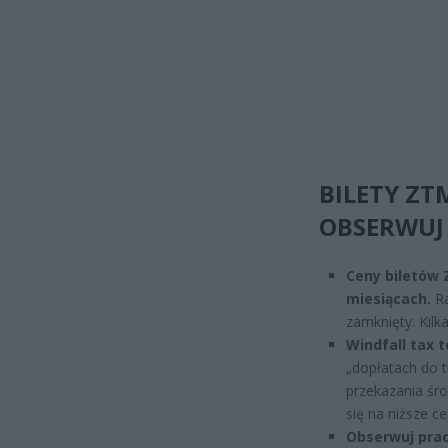
BILETY ZT
OBSERWUJ
Ceny biletów 
miesiącach.
Ra
zamknięty. Kilk
Windfall tax 
„dopłatach do t
przekazania śr
się na niższe c
Obserwuj pra