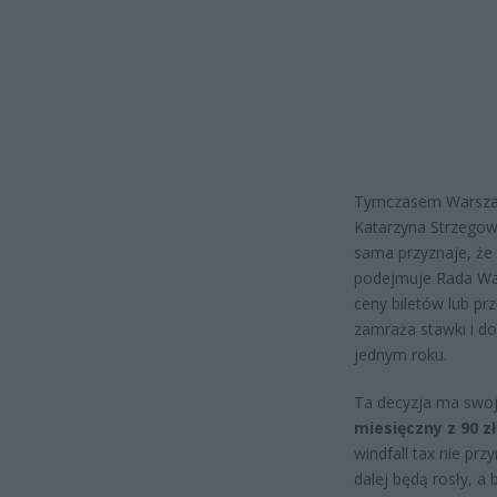
Tymczasem Warszaw
Katarzyna Strzegows
sama przyznaje, że
podejmuje Rada War
ceny biletów lub pr
zamraża stawki i do
jednym roku.
Ta decyzja ma swo
miesięczny z 90 zł
windfall tax nie pr
dalej będą rosły, a