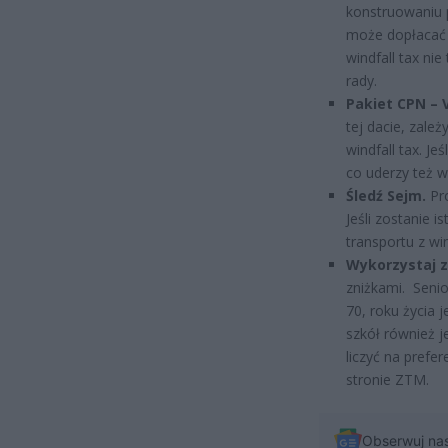
konstruowaniu 
może dopłacać d
windfall tax ni
rady.
Pakiet CPN – 
tej dacie, zależ
windfall tax. Je
co uderzy też 
Śledź Sejm.
Pro
Jeśli zostanie 
transportu z win
Wykorzystaj z
zniżkami. Senior
70, roku życia
szkół również j
liczyć na prefer
stronie ZTM.
Obserwuj na