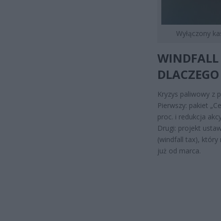
Wyłączony kas
WINDFALL 
DLACZEGO
Kryzys paliwowy z 
Pierwszy: pakiet „C
proc. i redukcja ak
Drugi: projekt ust
(windfall tax), któr
już od marca.