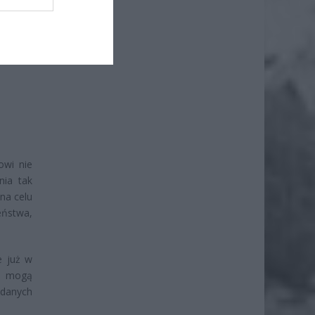
ż.
owi nie
nia tak
 na celu
eństwa,
e już w
cy mogą
 danych