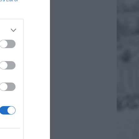
ajowej
trakcie
sobowe,