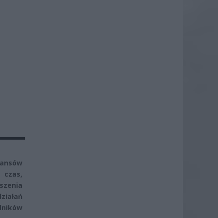
nansów
 czas,
oszenia
ziałań
dników