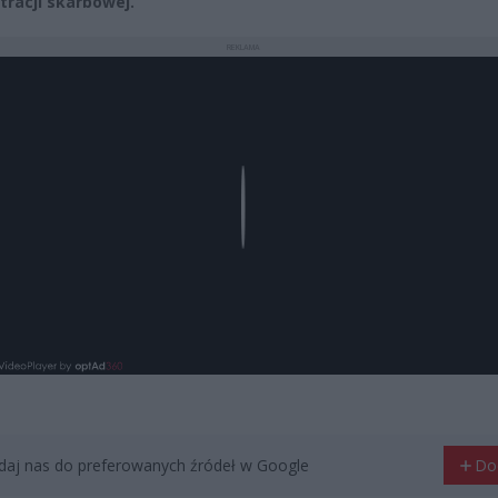
tracji skarbowej.
REKLAMA
Play
aj nas do preferowanych źródeł w Google
Do