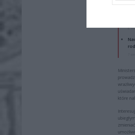
ZOBA
26-
Ter
8 si
Naw
rod
7 si
Minister
prowadzi
wrażliwy
uświada
które na
Interes
ubiegły
zmienia
umożliwi