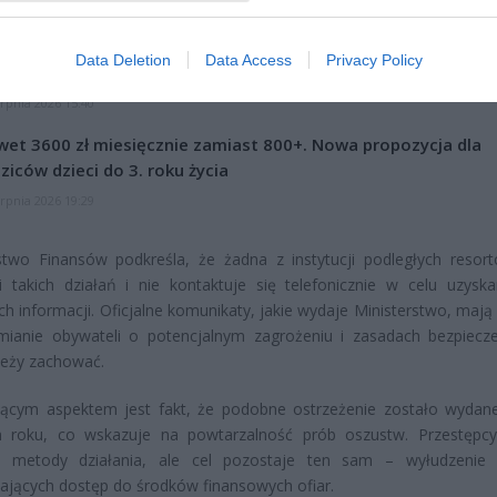
CZ RÓWNIEŻ:
letni obywatel Ukrainy zaatakował zakonnicę i zerwał jej krzy
Data Deletion
Data Access
Privacy Policy
az nastąpił zwrot w sprawie
erpnia 2026 15:40
et 3600 zł miesięcznie zamiast 800+. Nowa propozycja dla
ziców dzieci do 3. roku życia
erpnia 2026 19:29
stwo Finansów podkreśla, że żadna z instytucji podległych resort
 takich działań i nie kontaktuje się telefonicznie w celu uzyska
ch informacji. Oficjalne komunikaty, jakie wydaje Ministerstwo, mają
mianie obywateli o potencjalnym zagrożeniu i zasadach bezpiecz
leży zachować.
ującym aspektem jest fakt, że podobne ostrzeżenie zostało wydan
m roku, co wskazuje na powtarzalność prób oszustw. Przestęp
ć metody działania, ale cel pozostaje ten sam – wyłudzenie
ających dostęp do środków finansowych ofiar.