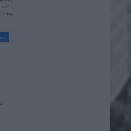
iwości,
ormacją
wuj
na