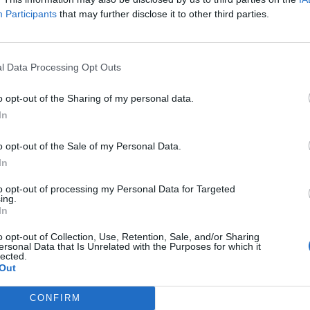
tantów Krajowej Informacji Skarbowej lub pracowników Kr
Participants
that may further disclose it to other third parties.
racji Skarbowej, inicjują kontakt telefoniczny z podatnikami. W 
, pod pozorem weryfikacji, próbują pozyskać szczegółowe dane o
k numer rachunku bankowego czy numer PESEL.
l Data Processing Opt Outs
o opt-out of the Sharing of my personal data.
In
o opt-out of the Sale of my Personal Data.
In
ad
to opt-out of processing my Personal Data for Targeted
ing.
In
o opt-out of Collection, Use, Retention, Sale, and/or Sharing
ersonal Data that Is Unrelated with the Purposes for which it
lected.
Out
CONFIRM