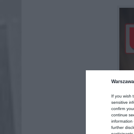
Warszawa 
If you wish 
sensitive in
confirm you
continue se
information 
further disc
Według i
participants