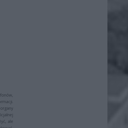
efonów,
rmacji.
 organy
jalnej
yć, ale
ułować,