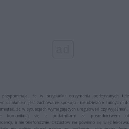
ad
i przypominają, że w przypadku otrzymania podejrzanych tel
ym działaniem jest zachowanie spokoju i nieudzielanie żadnych info
amiętać, że w sytuacjach wymagających uregulowań czy wyjaśnień,
we komunikują się z podatnikami za pośrednictwem ofic
dencji, a nie telefonicznie. Oszustów nie powinno się więc lekceważ
eśnie nie należy ulegać panice ani groźbom, jakie mogą form