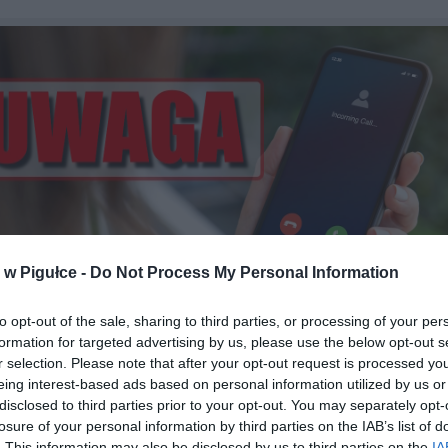
w Pigułce -
Do Not Process My Personal Information
to opt-out of the sale, sharing to third parties, or processing of your per
formation for targeted advertising by us, please use the below opt-out s
r selection. Please note that after your opt-out request is processed y
eing interest-based ads based on personal information utilized by us or
Fot. Shutterstock / Warszawa w Pigułce
disclosed to third parties prior to your opt-out. You may separately opt-
losure of your personal information by third parties on the IAB’s list of
nformacji opublikowanych na stronie podatki.gov.pl, przestępcy,
. This information may also be disclosed by us to third parties on the
IA