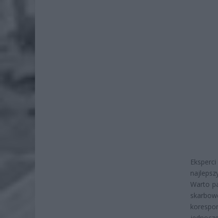
Eksperc
najlepsz
Warto p
skarbo
korespon
jednocz