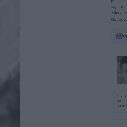
sugerują
zaleca 
Skarbową
O
finans
podat
język 