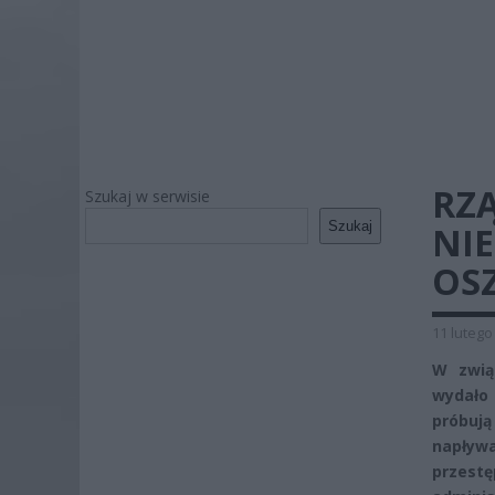
RZ
Szukaj w serwisie
Szukaj
NI
OSZ
11 lutego
W zwią
wydało
próbują
napływ
przest