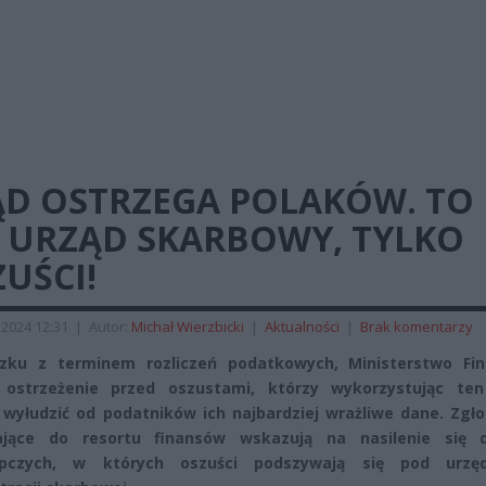
ĄD OSTRZEGA POLAKÓW. TO
E URZĄD SKARBOWY, TYLKO
UŚCI!
 2024 12:31
|
Autor:
Michał Wierzbicki
|
Aktualności
|
Brak komentarzy
zku z terminem rozliczeń podatkowych, Ministerstwo Fi
 ostrzeżenie przed oszustami, którzy wykorzystując ten
 wyłudzić od podatników ich najbardziej wrażliwe dane. Zgł
ające do resortu finansów wskazują na nasilenie się d
ępczych, w których oszuści podszywają się pod urzę