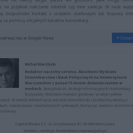
c na przykład naliczanie odsetek czy inne sankcje. W razie wątpl
się bezpośredni kontakt z urzędem skarbowym lub Krajową Inf
 za pomocą oficjalnych kanałów komunikacji.
bserwuj nas w Google News
Obser
Michał Wierzbicki
Redaktor naczelny serwisu. Absolwent Wydziału
Dziennikarstwa i Nauk Politycznych na Uniwersytecie
Warszawskim z ponad 15-letnim doświadczeniem w
mediach.
Specjalista ds. strategii informacyjnych i komunikacji
kryzysowej. Wieloletni inwestor giełdowy i praktyk rynków
owych. W swoich tekstach łączy warsztat dziennikarski z praktyczną wiedzą o
kach, inwestowaniu i mechanizmach rynkowych, tłumacząc zawiłości ekonomii 
codzienny.
Capital Media S.C. ul. Grzybowska 87, 00-844 Warszawa
Kontakt z redakcją: Kontakt@warszawawpigulce.pl