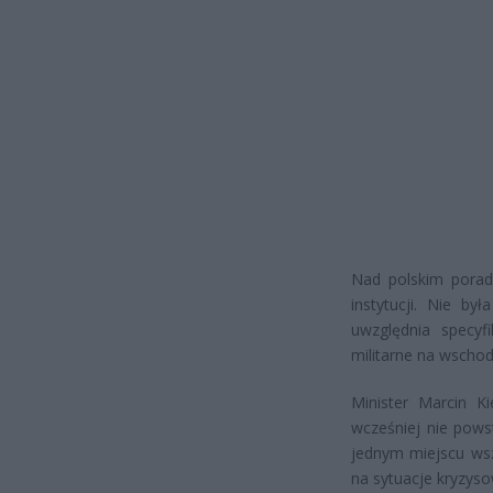
Nad polskim porad
instytucji. Nie b
uwzględnia specyf
militarne na wschodn
Minister Marcin K
wcześniej nie pows
jednym miejscu wsz
na sytuacje kryzyso