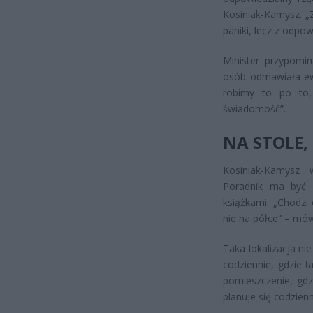
Kosiniak-Kamysz. „
paniki, lecz z odpow
Minister przypomi
osób odmawiała ewa
robimy to po to,
świadomość”.
NA STOLE,
Kosiniak-Kamysz w
Poradnik ma być d
książkami. „Chodzi
nie na półce” – mó
Taka lokalizacja ni
codziennie, gdzie 
pomieszczenie, gdz
planuje się codzie