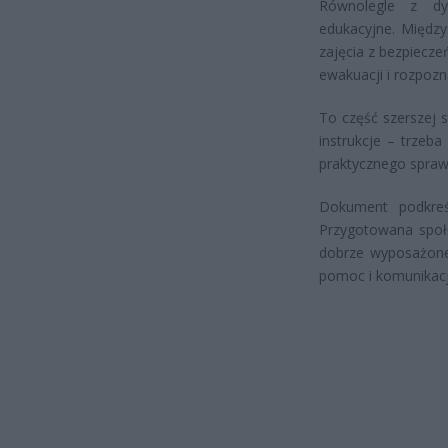
Równolegle z dys
edukacyjne. Między
zajęcia z bezpiecz
ewakuacji i rozpozn
To część szerszej 
instrukcje – trzeba
praktycznego sprawd
Dokument podkreśl
Przygotowana społ
dobrze wyposażone 
pomoc i komunikacj