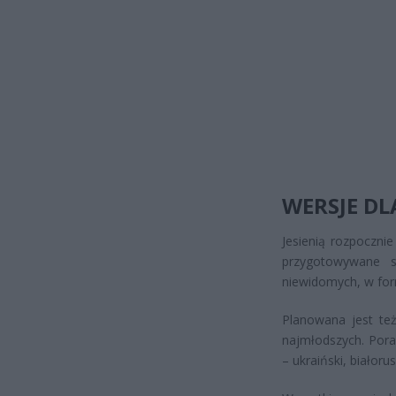
WERSJE DL
Jesienią rozpoczni
przygotowywane są
niewidomych, w for
Planowana jest też
najmłodszych. Pora
– ukraiński, białorusk