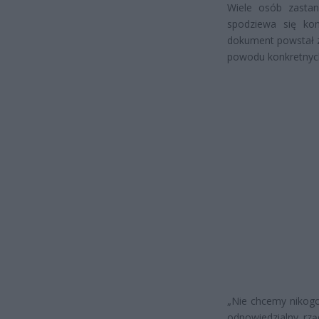
Wiele osób zastan
spodziewa się kon
dokument powstał z
powodu konkretnyc
„Nie chcemy nikogo
odpowiedzialny rzą