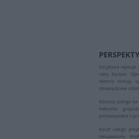
PERSPEKT
Inicjatywa wpisuje
całej Europie. Op
Niemcy testują sy
obowiązkowe szkole
Różnica polega na 
milionów gospod
porównywalne z pr
Koszt całego proj
nieujawniony. We