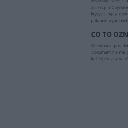
Wszystkie wersje b
aplikacji mObywat
kryzysie będą dos
pobranie wybranych 
CO TO OZN
Otrzymanie poradnik
Dokument nie ma po
każdej rodziny na r