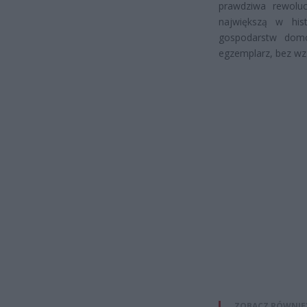
prawdziwa rewoluc
największą w hist
gospodarstw domo
egzemplarz, bez wz
ZOBACZ RÓWNIE