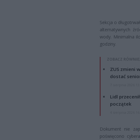
Sekcja o długotrwa
alternatywnych źró
wody. Minimalna ilo
godziny.
ZOBACZ RÓWNIE
ZUS zmieni w
dostać senio
7 sierpnia 2026 13
Lidl przeceni
początek
4 sierpnia 2026 16
Dokument nie zap
poświęcono cybera