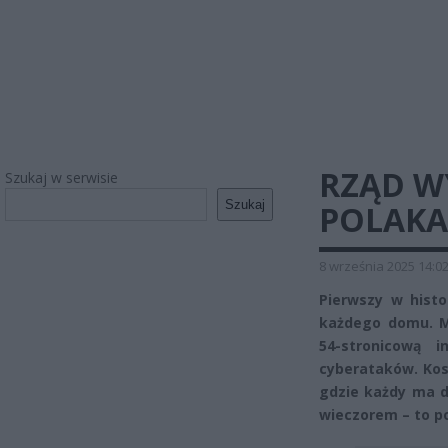
RZĄD W
Szukaj w serwisie
Szukaj
POLAKA.
8 września 2025 14:0
Pierwszy w histor
każdego domu. M
54-stronicową 
cyberataków. Kos
gdzie każdy ma d
wieczorem – to po