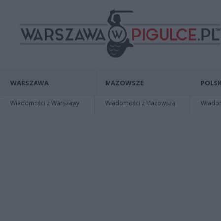
WARSZAWA
MAZOWSZE
POLSK
Wiadomości z Warszawy
Wiadomości z Mazowsza
Wiadomo