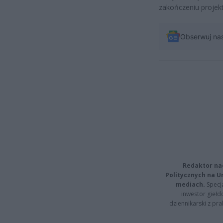
zakończeniu projekt
Obserwuj na
Redaktor na
Politycznych na 
mediach.
Specja
inwestor giełd
dziennikarski z pr