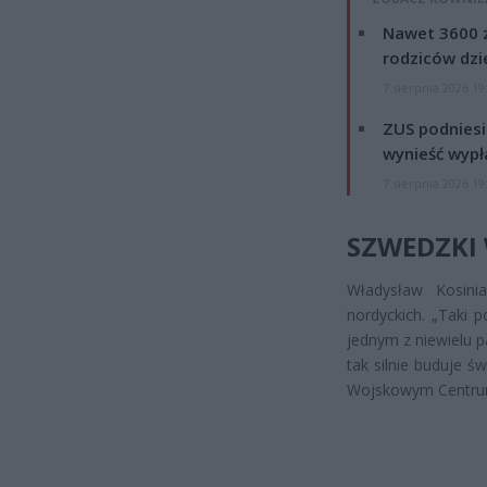
Nawet 3600 z
rodziców dzie
7 sierpnia 2026 19
ZUS podniesie
wynieść wypł
7 sierpnia 2026 19
SZWEDZKI 
Władysław Kosini
nordyckich. „Taki 
jednym z niewielu p
tak silnie buduje 
Wojskowym Centrum