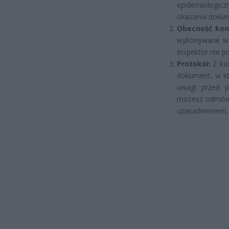
epidemiologicz
okazania dokum
Obecność kon
wykonywane w o
Inspektor nie p
Protokół:
Z każ
dokument, w kt
uwagi przed po
możesz odmówi
uzasadnieniem.