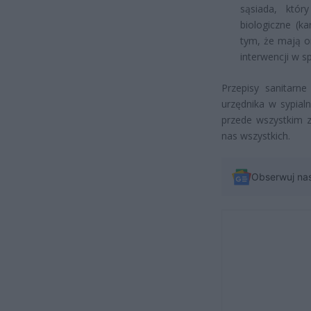
sąsiada, któ
biologiczne (k
tym, że mają o
interwencji w s
Przepisy sanitarn
urzędnika w sypial
przede wszystkim 
nas wszystkich.
Obserwuj na