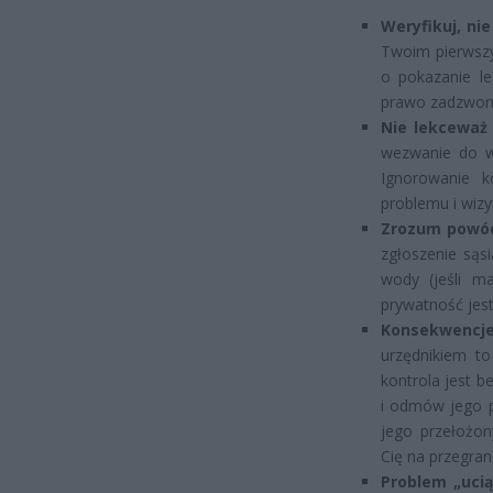
Weryfikuj, nie
Twoim pierwszy
o pokazanie le
prawo zadzwoni
Nie lekceważ
wezwanie do wy
Ignorowanie k
problemu i wizyt
Zrozum powó
zgłoszenie sąs
wody (jeśli m
prywatność jest
Konsekwencje
urzędnikiem to
kontrola jest b
i odmów jego po
jego przełożon
Cię na przegrane
Problem „ucią