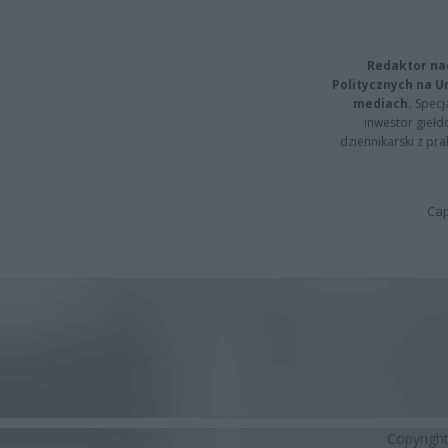
Redaktor na
Politycznych na 
mediach.
Specja
inwestor giełd
dziennikarski z pr
Cap
Copyrigh