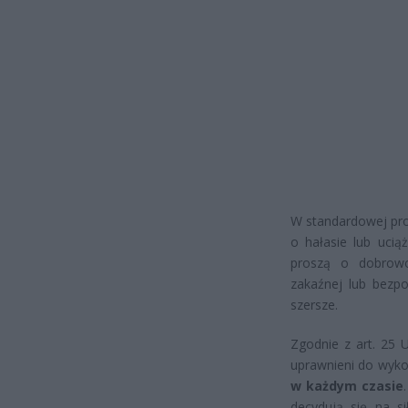
W standardowej proc
o hałasie lub ucią
proszą o dobrowo
zakaźnej lub bezpo
szersze.
Zgodnie z art. 25 
uprawnieni do wyko
w każdym czasie
decydują się na si