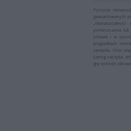
Poczucie nienaru
gwarantowanych prz
„Nienaruszalność 
pomieszczenia lub
ustawie i w sposó
przypadkach okreś
sanepidu. Choć insp
szereg narzędzi, kt
grę wchodzi zdrowi