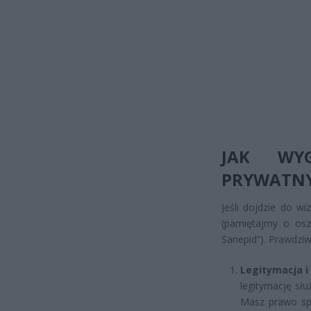
JAK WY
PRYWATN
Jeśli dojdzie do w
(pamiętajmy o oszu
Sanepid”). Prawdziw
Legitymacja i
legitymację sł
Masz prawo spi