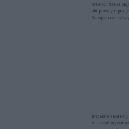
łazienki, trzeba s
akt prawny reguluj
Sanepidu nie kończy
Inspektor sanitarn
mieszkań prywatnyc