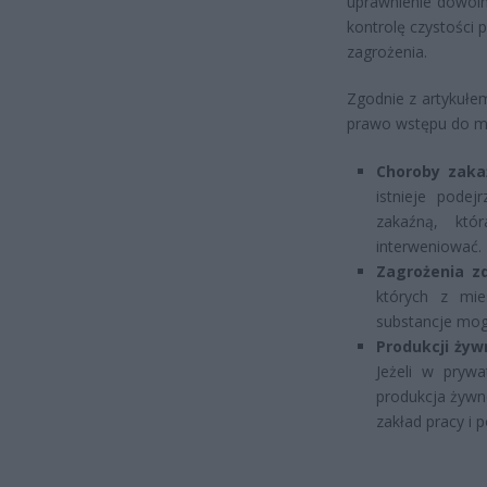
uprawnienie dowoln
kontrolę czystości 
zagrożenia.
Zgodnie z artykułe
prawo wstępu do mie
Choroby zaka
istnieje pode
zakaźną, któ
interweniować.
Zagrożenia z
których z mie
substancje mog
Produkcji żyw
Jeżeli w prywa
produkcja żywno
zakład pracy i p