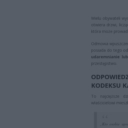
Wielu obywateli wy
otwiera drzwi, licz
która może prowad
Odmowa wpuszczenia
posiada do tego od
udaremnianie lub
przestępstwo.
ODPOWIED
KODEKSU 
To najcięższe d
właścicielowi miesz
„Kto osobie upra