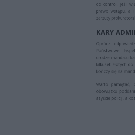
do kontroli. Jeśli 
prawo wstępu, a Ty
zarzuty prokuratorsk
KARY ADMI
Oprócz odpowiedzi
Państwowej Inspek
drodze mandatu kar
kilkuset złotych d
kończy się na mand
Warto pamiętać, 
obowiązku poddani
asyście policji, a k