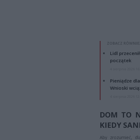
ZOBACZ RÓWNIE
Lidl przeceni
początek
4 sierpnia 2026 16
Pieniądze dla
Wnioski wcią
4 sierpnia 2026 12
DOM TO N
KIEDY SAN
Aby zrozumieć, d