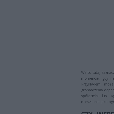
Warto tutaj zaznac
momencie, gdy na
Przykładem może 
gromadzenia odpadó
spółdzielni lub s
mieszkanie jako og
CZY INSP