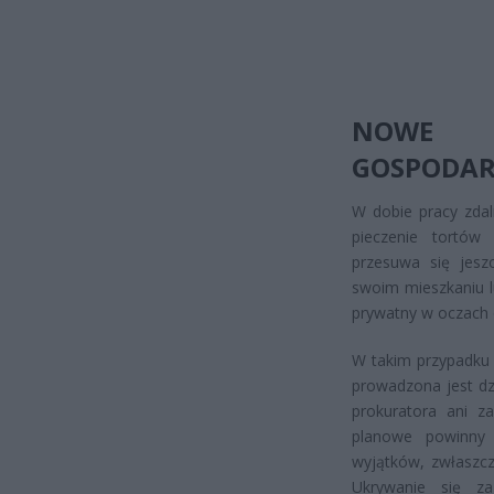
NOWE W
GOSPODAR
W dobie pracy zdal
pieczenie tortów
przesuwa się jeszc
swoim mieszkaniu lu
prywatny w oczach 
W takim przypadku 
prowadzona jest dz
prokuratora ani z
planowe powinny 
wyjątków, zwłaszcz
Ukrywanie się za