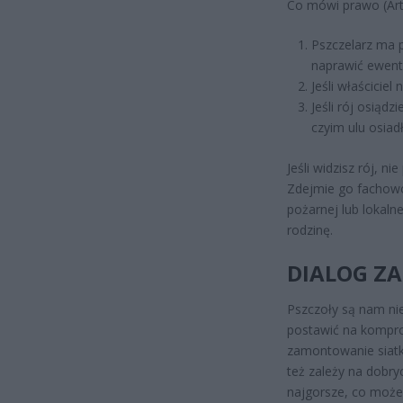
Co mówi prawo (Art
Pszczelarz ma 
naprawić ewentu
Jeśli właściciel 
Jeśli rój osiąd
czyim ulu osiadł
Jeśli widzisz rój, n
Zdejmie go fachowo 
pożarnej lub lokaln
rodzinę.
DIALOG Z
Pszczoły są nam ni
postawić na kompro
zamontowanie siatki
też zależy na dobry
najgorsze, co może