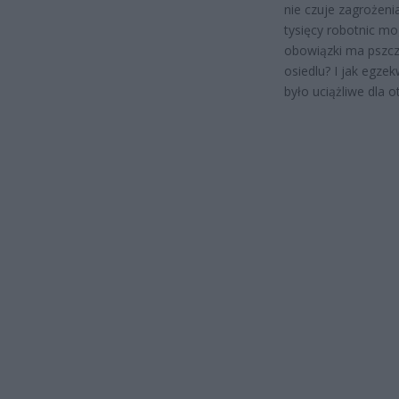
nie czuje zagrożenia
tysięcy robotnic mo
obowiązki ma pszcz
osiedlu? I jak egze
było uciążliwe dla o