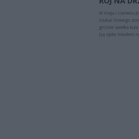
RÓJ NA DR
W maju i czerwcu ps
szukać nowego domu
groźnie (wielka kul
(są opite miodem n