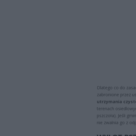
Dlatego co do zasa
zabronione przez u
utrzymania czyst
terenach osiedlowyc
pszczoła). Jeśli gmi
nie zwalnia go z od