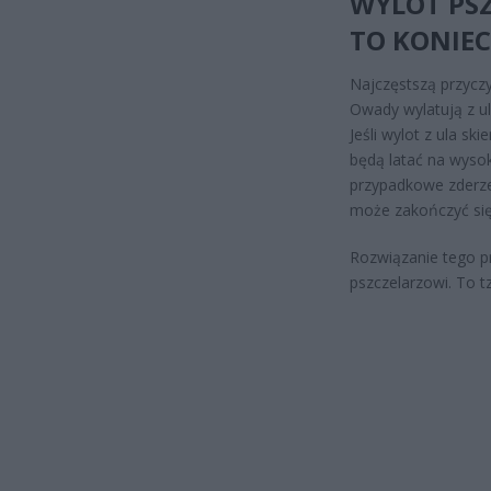
WYLOT PS
TO KONIE
Najczęstszą przyczy
Owady wylatują z ul
Jeśli wylot z ula sk
będą latać na wyso
przypadkowe zderze
może zakończyć si
Rozwiązanie tego p
pszczelarzowi. To t