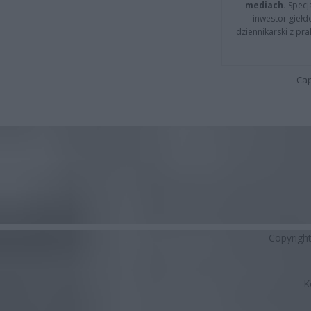
mediach.
Specja
inwestor giełd
dziennikarski z pr
Cap
Copyrigh
K