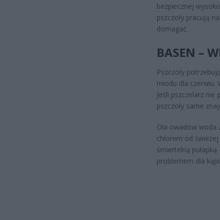
bezpiecznej wysokoś
pszczoły pracują na
domagać.
BASEN – W
Pszczoły potrzebują
miodu dla czerwiu. W
Jeśli pszczelarz ni
pszczoły same znaj
Dla owadów woda z 
chlorem od świeżej 
śmiertelną pułapką 
problemem dla kąpią