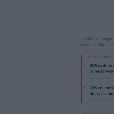
Zgodnie z dobrą pra
działki (np. bliżej n
ZOBACZ RÓWNIE
ZUS podniesie
wynieść wypł
7 sierpnia 2026 19
ZUS zmieni w
dostać senio
7 sierpnia 2026 13