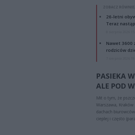
ZOBACZ RÓWNIE
26-letni obyw
Teraz nastąp
8 sierpnia 2026 15
Nawet 3600 z
rodziców dzie
7 sierpnia 2026 19
PASIEKA W
ALE POD 
Mit o tym, że pszcz
Warszawa, Kraków c
dachach biurowców c
cieplej i często (pa