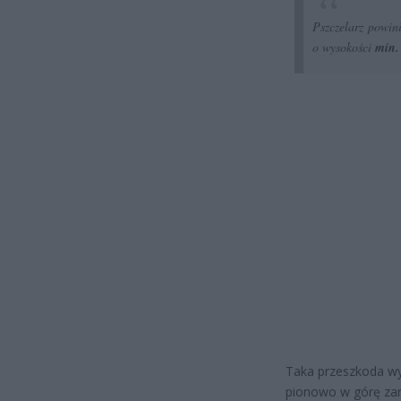
Pszczelarz powini
o wysokości
min.
Taka przeszkoda wy
pionowo w górę zara