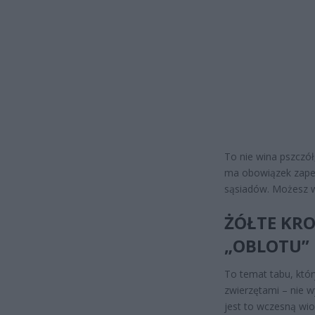
To nie wina pszczół
ma obowiązek zapew
sąsiadów. Możesz w
ŻÓŁTE KRO
„OBLOTU”
To temat tabu, któr
zwierzętami – nie w
jest to wczesną wi