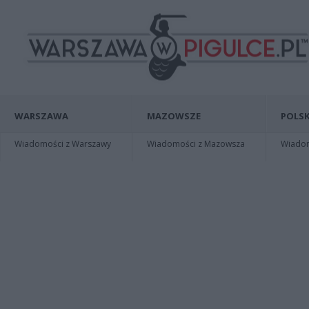
WARSZAWA
MAZOWSZE
POLSK
Wiadomości z Warszawy
Wiadomości z Mazowsza
Wiadomo