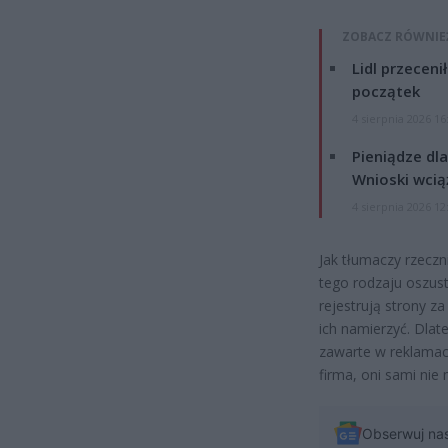
ZOBACZ RÓWNIE
Lidl przeceni
początek
4 sierpnia 2026 16
Pieniądze dla
Wnioski wcią
4 sierpnia 2026 12
Jak tłumaczy rzecz
tego rodzaju oszust
rejestrują strony za
ich namierzyć. Dla
zawarte w reklamac
firma, oni sami nie
Obserwuj na