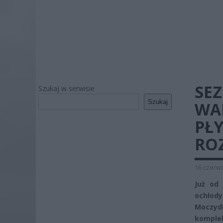
SEZ
Szukaj w serwisie
Szukaj
WAR
PŁ
RO
16 czerwc
Już od
ochłod
Moczydł
komplek