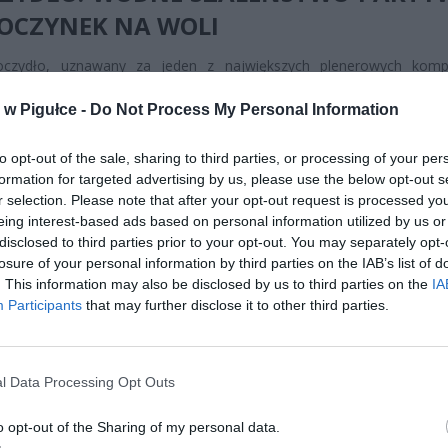
OCZYNEK NA WOLI
czydło, uznawany za jeden z największych plenerowych komp
kowych w stolicy, ponownie otwiera swoje bramy dla spragnionych 
w Pigułce -
Do Not Process My Personal Information
iaków. Obiekt przygotował w tym roku wszechstronną ofertę,
 zarówno całe rodziny, jak i entuzjastów intensywnego treningu.
to opt-out of the sale, sharing to third parties, or processing of your per
formation for targeted advertising by us, please use the below opt-out s
r selection. Please note that after your opt-out request is processed y
eing interest-based ads based on personal information utilized by us or
disclosed to third parties prior to your opt-out. You may separately opt-
losure of your personal information by third parties on the IAB’s list of
. This information may also be disclosed by us to third parties on the
IA
ad
Participants
that may further disclose it to other third parties.
l Data Processing Opt Outs
o opt-out of the Sharing of my personal data.