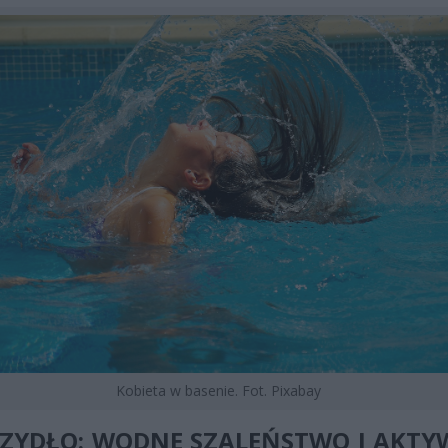
Kobieta w basenie. Fot. Pixabay
ZYDŁO: WODNE SZALEŃSTWO I AKT