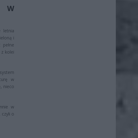
E W
 letnia
ieloną i
z pełne
z kolei
 system
turę w
, nieco
ennie w
czyli o