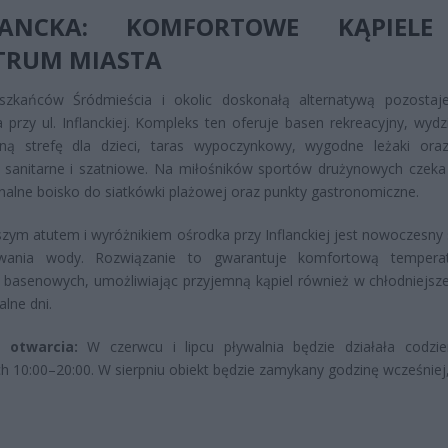
LANCKA: KOMFORTOWE KĄPIEL
TRUM MIASTA
szkańców Śródmieścia i okolic doskonałą alternatywą pozostaje
a przy ul. Inflanckiej. Kompleks ten oferuje basen rekreacyjny, wydz
zną strefę dla dzieci, taras wypoczynkowy, wygodne leżaki ora
 sanitarne i szatniowe. Na miłośników sportów drużynowych czeka 
nalne boisko do siatkówki plażowej oraz punkty gastronomiczne.
zym atutem i wyróżnikiem ośrodka przy Inflanckiej jest nowoczesny
wania wody. Rozwiązanie to gwarantuje komfortową tempera
 basenowych, umożliwiając przyjemną kąpiel również w chłodniejsze
alne dni.
 otwarcia:
W czerwcu i lipcu pływalnia będzie działała codzi
h 10:00–20:00. W sierpniu obiekt będzie zamykany godzinę wcześniej, 