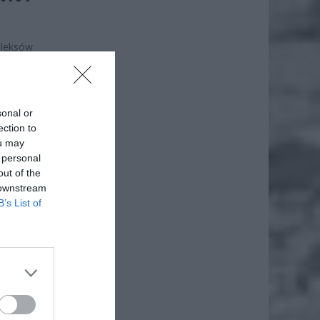
leksów
relaksu
 która
sonal or
ection to
ou may
 personal
out of the
 downstream
B’s List of