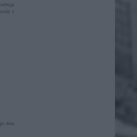
parkują
 osób z
go dnia