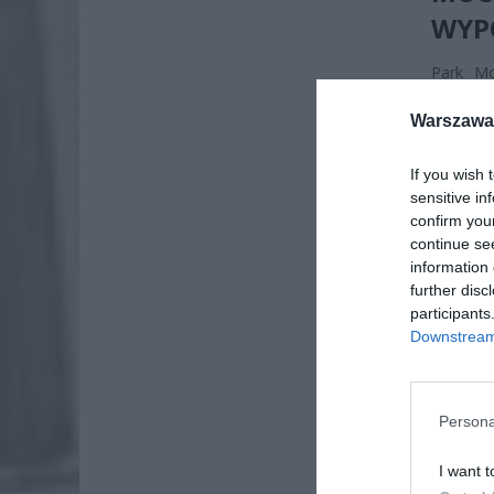
WYP
Park Mo
kąpielis
Warszawa 
warszaw
zadowoli
If you wish 
sensitive in
confirm you
continue se
information 
further disc
participants
Downstream 
Persona
I want t