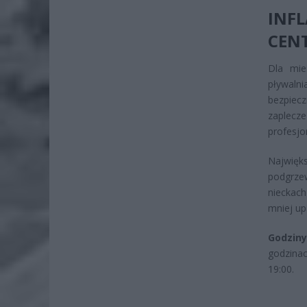
INF
CEN
Dla mie
pływalni
bezpiec
zaplecze
profesjo
Najwięks
podgrze
nieckach
mniej up
Godziny
godzinac
19:00.