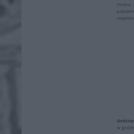
można z
popularn
niepełno
Godziny
w godzin