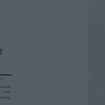
E
rzy
szukać
. Park
ferując