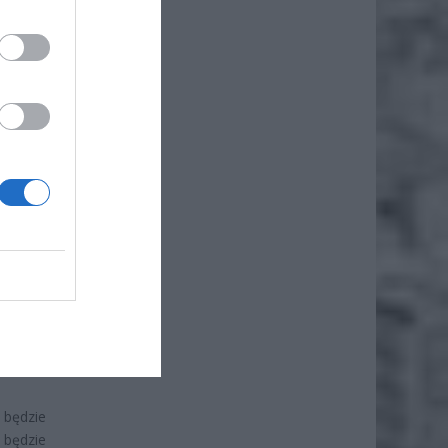
iki dla
alne do
oisk do
strzeni
 zumby,
ż.
będzie
 będzie