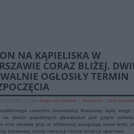
ON NA KĄPIELISKA W
SZAWIE CORAZ BLIŻEJ. DWI
YWALNIE OGŁOSIŁY TERMIN
ZPOCZĘCIA
a 2026 18:01
|
Autor:
Małgorzata Skarbek
|
Aktualności
|
Brak komenta
 najbliższego czwartku mieszkańcy Warszawy będą mogli 
y na dwóch popularnych pływalniach pod gołym niebem
o oraz ośrodek przy ul. Inflanckiej inaugurują sezon letni, o
sy basenowe, strefy rekreacji i liczne atrakcje sportowe