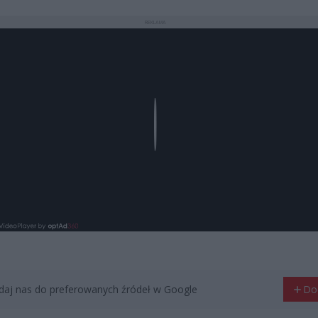
REKLAMA
Play
aj nas do preferowanych źródeł w Google
Do