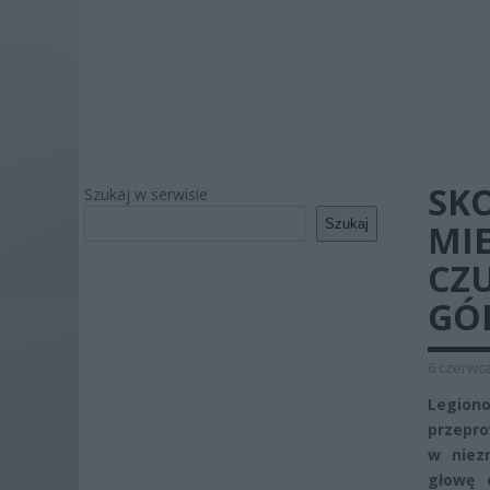
SK
Szukaj w serwisie
Szukaj
MIE
CZ
GÓ
6 czerwca
Legio
przepro
w niez
głowę 