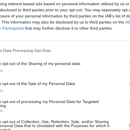
 17:52 otrzymaliśmy wezwanie na plażę w Nieporęcie.
eing interest-based ads based on personal information utilized by us or
disclosed to third parties prior to your opt-out. You may separately opt-
losure of your personal information by third parties on the IAB’s list of
CZ RÓWNIEŻ:
. This information may also be disclosed by us to third parties on the
IA
l przecenił hit do kuchni. Air fryer tańszy aż o 150 zł, a to dop
Participants
that may further disclose it to other third parties.
czątek
erpnia 2026 16:06
niądze dla milionów polskich rodzin. ZUS wypłacił już 173 mln z
l Data Processing Opt Outs
oski wciąż można składać
o opt-out of the Sharing of my personal data.
erpnia 2026 12:56
In
o opt-out of the Sale of my Personal Data.
In
to opt-out of processing my Personal Data for Targeted
ing.
In
ad
o opt-out of Collection, Use, Retention, Sale, and/or Sharing
ersonal Data that Is Unrelated with the Purposes for which it
lected.