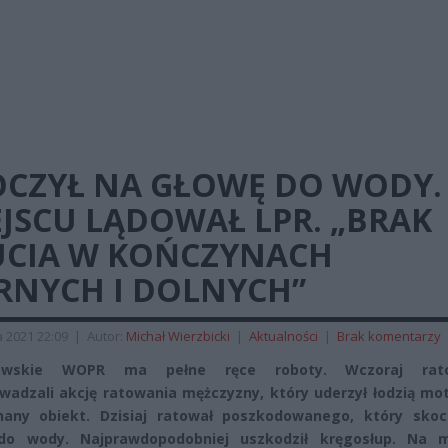
OCZYŁ NA GŁOWĘ DO WODY.
JSCU LĄDOWAŁ LPR. „BRAK
UCIA W KOŃCZYNACH
RNYCH I DOLNYCH”
 2021 22:09
|
Autor:
Michał Wierzbicki
|
Aktualności
|
Brak komentarzy
nowskie WOPR ma pełne ręce roboty. Wczoraj rato
wadzali akcję ratowania mężczyzny, który uderzył łodzią mo
nany obiekt. Dzisiaj ratował poszkodowanego, który skoc
do wody. Najprawdopodobniej uszkodził kręgosłup. Na m