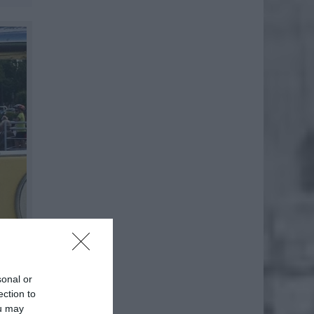
sonal or
ection to
ou may