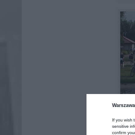
Warszawa 
If you wish 
sensitive in
confirm you