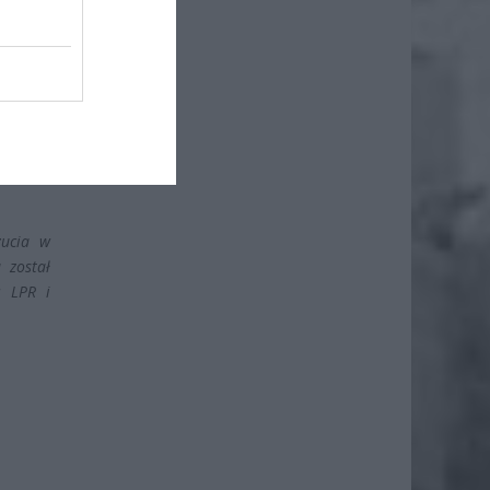
brzeg. Z
Załogi:
zucia w
 został
c LPR i