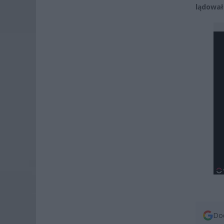
lądował
Dod