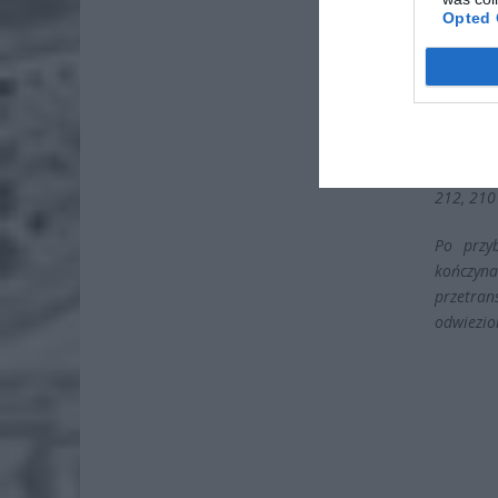
Opted 
34-letni
wody pod
212, 210
Po przy
kończyna
przetra
odwiezio