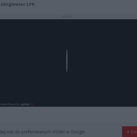
 śmigłowiec LPR.
REKLAMA
Play
aj nas do preferowanych źródeł w Google
Do