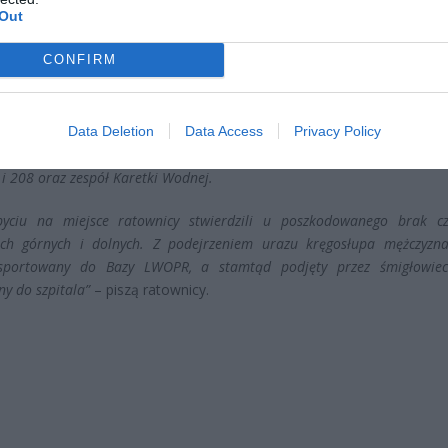
Out
CONFIRM
 mężczyzna skoczył 'na główkę’ z molo i nie był w stanie powrócić na 
Data Deletion
Data Access
Privacy Policy
jął go kolega. Niezwłocznie po otrzymaniu wezwania zadysponowano 
 i 208 oraz zespół Karetki Wodnej.
byciu na miejsce ratownicy stwierdzili u poszkodowanego brak c
ch górnych i dolnych. Z podejrzeniem urazu kręgosłupa mężczyzna
nsportowany do Bazy LWOPR, a stamtąd podjęty przez śmigłowie
ny do szpitala”
– piszą ratownicy.