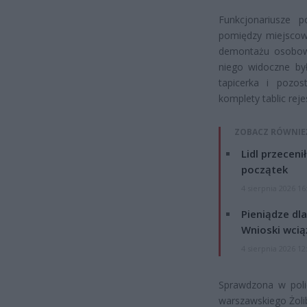
Funkcjonariusze p
pomiędzy miejscowo
demontażu osobow
niego widoczne był
tapicerka i pozos
komplety tablic rej
ZOBACZ RÓWNIE
Lidl przeceni
początek
4 sierpnia 2026 16
Pieniądze dla
Wnioski wcią
4 sierpnia 2026 12
Sprawdzona w poli
warszawskiego Żolib