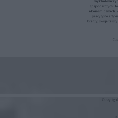
wykładowczyn
gospodarczych i t
ekonomicznych
.
precyzyjne artyku
branży, swoje tekst
Cap
Copyrigh
K