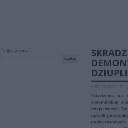
SKRADZ
Szukaj w serwisie
Szukaj
DEMONT
DZIUPLI
3 marca 2020 17:19
|
Skradzioną na 
wołomińskiej Ko
miejscowości Tuł
ustalili persona
podejrzewanych