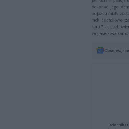
Jak ustalili policj
dokonać jego dem
pojazdu miały zosta
nich dodatkowo za
kara 5 lat pozbawie
za paserstwa samo
Obserwuj na
Dziennikar