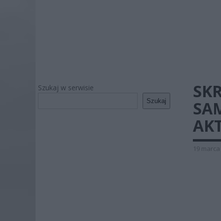
SK
Szukaj w serwisie
Szukaj
SA
AK
19 marca 