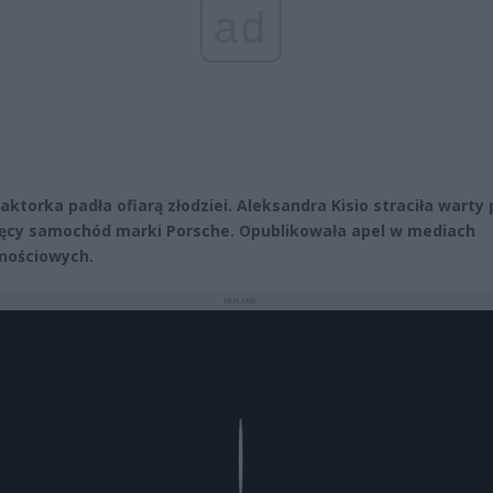
ad
 aktorka padła ofiarą złodziei. Aleksandra Kisio straciła warty
ięcy samochód marki Porsche. Opublikowała apel w mediach
nościowych.
REKLAMA
Play