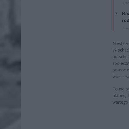
8 si
Naw
rod
7 si
Niestety
Włochach
porsche 
społeczn
pomoc w 
wózek s
To nie p
aktorki, 
wartego 