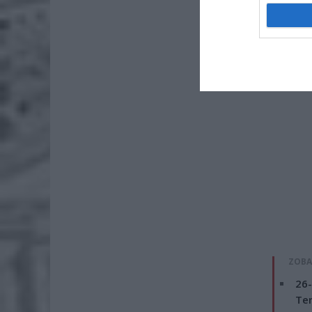
popularno
ZOBA
26-
Ter