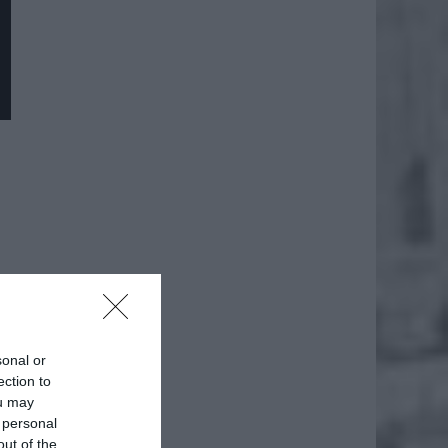
sonal or
ection to
ou may
 personal
out of the