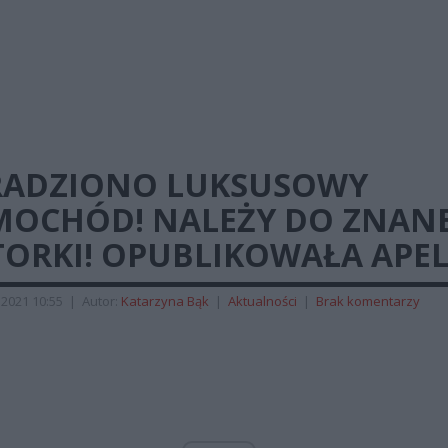
RADZIONO LUKSUSOWY
MOCHÓD! NALEŻY DO ZNANE
TORKI! OPUBLIKOWAŁA APEL
2021 10:55
|
Autor:
Katarzyna Bąk
|
Aktualności
|
Brak komentarzy