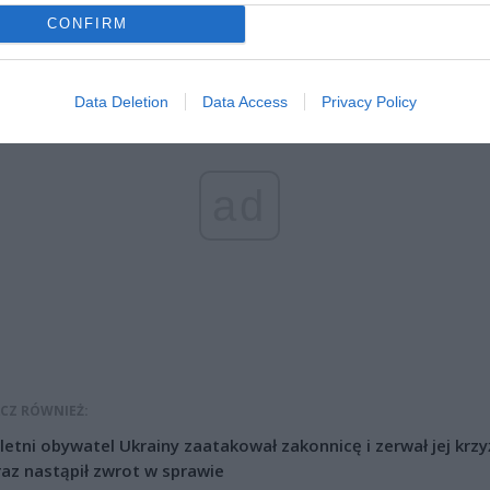
ść przyniosła jej rola przyjaciółki Violetty w produkcji „Brzydula 2”.
CONFIRM
Data Deletion
Data Access
Privacy Policy
ad
CZ RÓWNIEŻ:
letni obywatel Ukrainy zaatakował zakonnicę i zerwał jej krzy
az nastąpił zwrot w sprawie