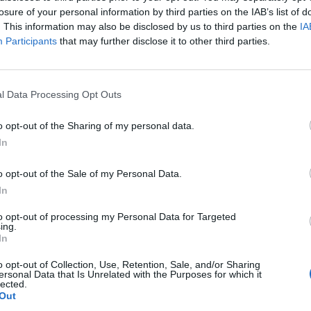
losure of your personal information by third parties on the IAB’s list of
. This information may also be disclosed by us to third parties on the
IA
aj nas do preferowanych źródeł w Google
Do
Participants
that may further disclose it to other third parties.
l Data Processing Opt Outs
o opt-out of the Sharing of my personal data.
In
o opt-out of the Sale of my Personal Data.
In
to opt-out of processing my Personal Data for Targeted
ing.
In
o opt-out of Collection, Use, Retention, Sale, and/or Sharing
ersonal Data that Is Unrelated with the Purposes for which it
ra Kisio to polska aktorka znana między innymi z seriali „Plebania”, „
lected.
Out
czy filmów „Kariera Nikosia Dyzmy” czy „Testosteron”. W ostatnim cz