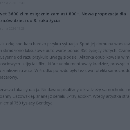
erpnia 2026 15:40
et 3600 zł miesięcznie zamiast 800+. Nowa propozycja dla
ziców dzieci do 3. roku życia
erpnia 2026 19:29
 aktorkę spotkała bardzo przykra sytuacja. Spod jej domu na warsza
 skradziono luksusowe auto warte ponad 350 tysięcy złotych. Czarn
Cayenne od razu przykuło uwagę złodziei. Aktorka opublikowała w m
ościowych zdjęcia i film, które udokumentowały kradzież, prosząc o
znalezieniu auta. W środku pojazdu były też dwa foteliki samochod
pacerowy.
ierwsza taka sytuacja. Niedawno pisaliśmy o kradzieży samochodu in
Joanny Liszowskiej, znanej z serialu „Przyjaciółki”. Wtedy artystka stra
niemal 750 tysięcy Bentleya.