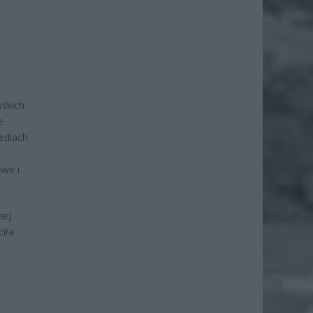
wskich
e
ediach
owe i
nej
ciła