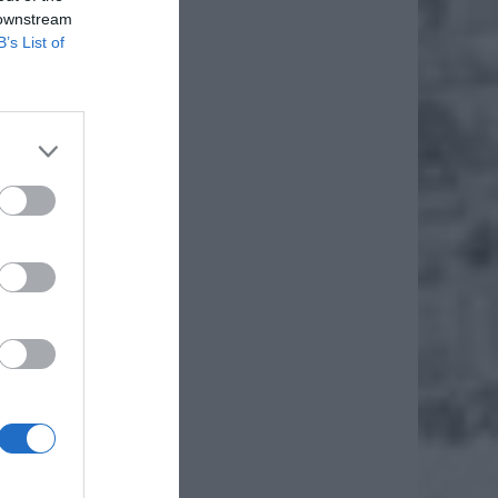
 downstream
B’s List of
daj
M jak
asie