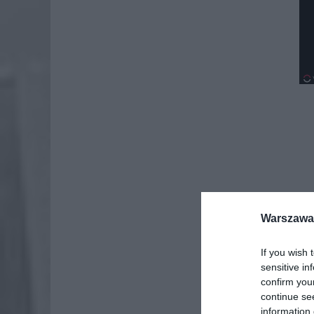
Warszawa 
If you wish 
sensitive in
confirm you
continue se
information 