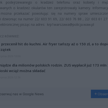
ek podejrzewanego o kradzież telefonu oraz kobiety i męż
wanych o kradzież okularów ten zarejestrowały kamery. Informacj
 można przekazać powołując się na numery spraw umieszczo
i dzwoniąc na numer 22/ 603 91 69, 22/ 603 76 88 , 22/ 603 61 27
lektronicznej pisząc na adres: krp1warszawa@policja.waw.pl
CZ RÓWNIEŻ:
l przecenił hit do kuchni. Air fryer tańszy aż o 150 zł, a to dop
czątek
erpnia 2026 16:06
niądze dla milionów polskich rodzin. ZUS wypłacił już 173 mln z
oski wciąż można składać
erpnia 2026 12:56
bserwuj nas w Google News
Obser