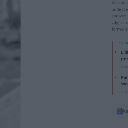
Wizerun
podejrze
sprawie
zdjęciam
formie e
ZOBA
Lid
po
4 si
Pie
Wni
4 si
O