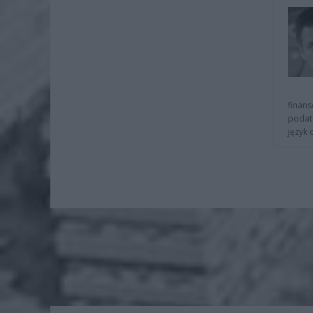
finans
podat
język 