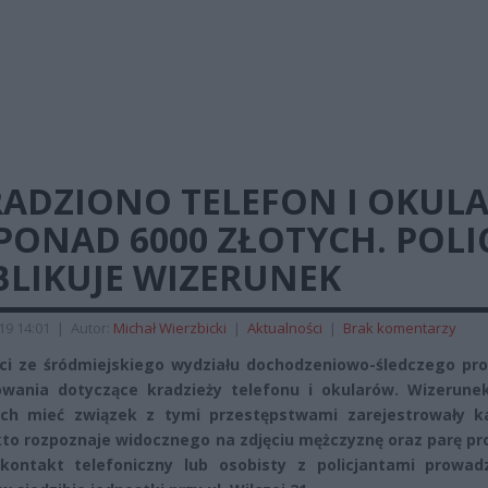
RADZIONO TELEFON I OKUL
PONAD 6000 ZŁOTYCH. POLI
BLIKUJE WIZERUNEK
019 14:01
|
Autor:
Michał Wierzbicki
|
Aktualności
|
Brak komentarzy
nci ze śródmiejskiego wydziału dochodzeniowo-śledczego pr
wania dotyczące kradzieży telefonu i okularów. Wizerune
ch mieć związek z tymi przestępstwami zarejestrowały k
kto rozpoznaje widocznego na zdjęciu mężczyznę oraz parę p
kontakt telefoniczny lub osobisty z policjantami prowad