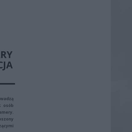
ARY
CJA
owadzą
k osób
amery.
roszony
zącymi