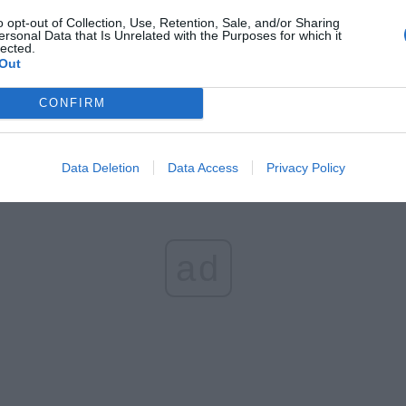
Fot. Policja
o opt-out of Collection, Use, Retention, Sale, and/or Sharing
ersonal Data that Is Unrelated with the Purposes for which it
lected.
nci ze śródmiejskiego wydziału dochodzeniowo-śledczego pr
Out
wanie w sprawie kradzieży telefonu i okularów o łącznej wartośc
tych.
CONFIRM
Data Deletion
Data Access
Privacy Policy
ad