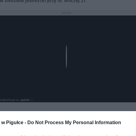
 siedzibie jednostki przy ul. Wilczej 21.
REKLAMA
Play
w Pigułce -
Do Not Process My Personal Information
aj nas do preferowanych źródeł w Google
Do