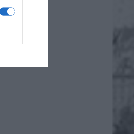
owadzą
i ponad