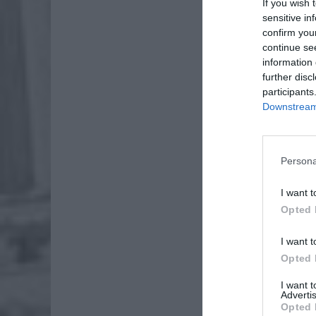
If you wish 
sensitive in
confirm you
continue se
information 
further disc
participants
Downstream 
Persona
I want t
Opted 
I want t
Opted 
I want 
Advertis
Opted 