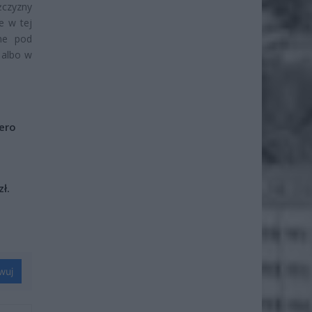
czyzny
e w tej
ne pod
 albo w
iero
ł.
wuj