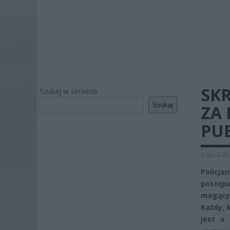
SK
Szukaj w serwisie
Szukaj
ZA 
PU
8 lipca 2
Policja
postępo
mogący
Każdy, 
jest o 