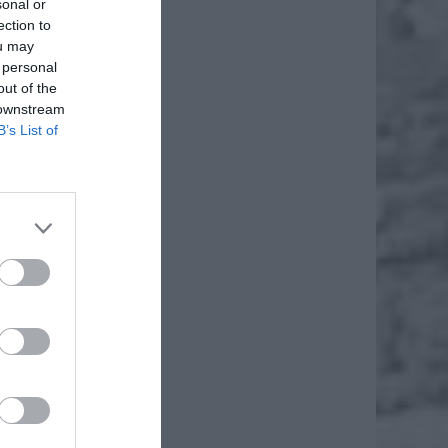
sonal or
ection to
ou may
 personal
out of the
 downstream
B’s List of