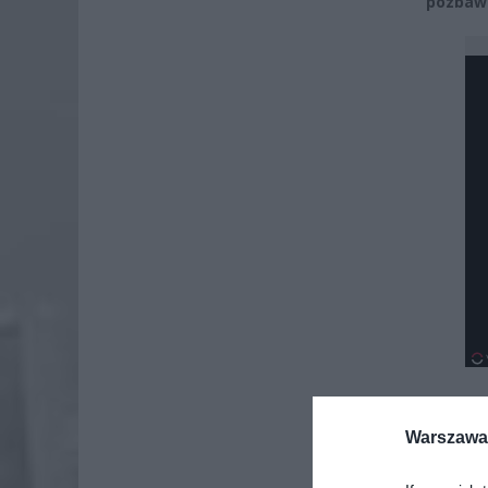
pozbawi
Warszawa 
Dod