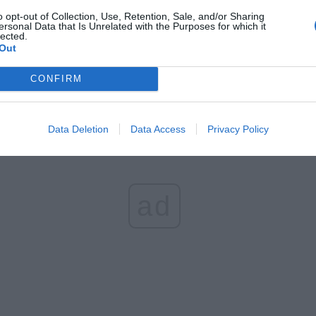
h ustaleń wynika, że kilka dni temu przed godziną 21 kierujący skut
o opt-out of Collection, Use, Retention, Sale, and/or Sharing
ersonal Data that Is Unrelated with the Purposes for which it
ie zachowywał się wobec kierującego toyotą. Mężczyzna był
lected.
owany i krzyczał słowa obraźliwe do kierowcy. W pewnym momencie
Out
ł skuter blokując drogę, podszedł do kierowcy toyoty i uderzył pięści
 niszcząc je. Zaraz po tym odjechał.
CONFIRM
Data Deletion
Data Access
Privacy Policy
ad