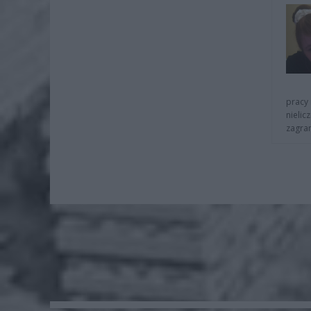
pracy 
nielic
zagra