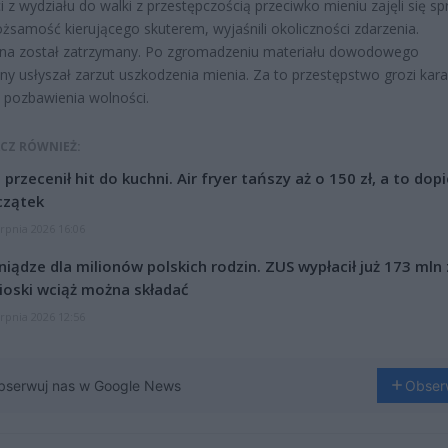
ci z wydziału do walki z przestępczością przeciwko mieniu zajęli się s
 tożsamość kierującego skuterem, wyjaśnili okoliczności zdarzenia.
na został zatrzymany. Po zgromadzeniu materiału dowodowego
ny usłyszał zarzut uszkodzenia mienia. Za to przestępstwo grozi kar
at pozbawienia wolności.
CZ RÓWNIEŻ:
l przecenił hit do kuchni. Air fryer tańszy aż o 150 zł, a to dop
czątek
erpnia 2026 16:06
niądze dla milionów polskich rodzin. ZUS wypłacił już 173 mln z
oski wciąż można składać
erpnia 2026 12:56
bserwuj nas w Google News
Obser