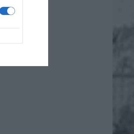
erem
ą w