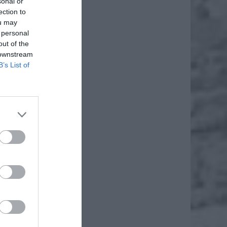
sonal or
ection to
ou may
 personal
out of the
 downstream
B’s List of