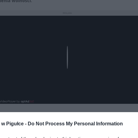
enia wolności.
REKLAMA
Play
w Pigułce -
Do Not Process My Personal Information
aj nas do preferowanych źródeł w Google
Do