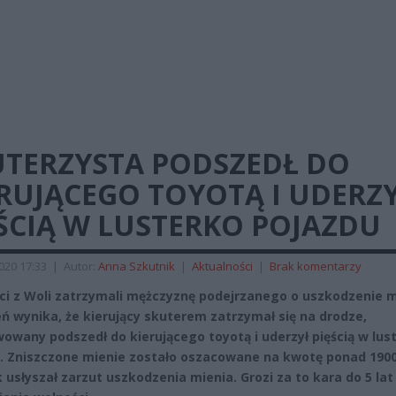
UTERZYSTA PODSZEDŁ DO
RUJĄCEGO TOYOTĄ I UDERZ
ŚCIĄ W LUSTERKO POJAZDU
2020 17:33
|
Autor:
Anna Szkutnik
|
Aktualności
|
Brak komentarzy
nci z Woli zatrzymali mężczyznę podejrzanego o uszkodzenie m
eń wynika, że kierujący skuterem zatrzymał się na drodze,
owany podszedł do kierującego toyotą i uderzył pięścią w lus
. Zniszczone mienie zostało oszacowane na kwotę ponad 1900 
k usłyszał zarzut uszkodzenia mienia. Grozi za to kara do 5 lat