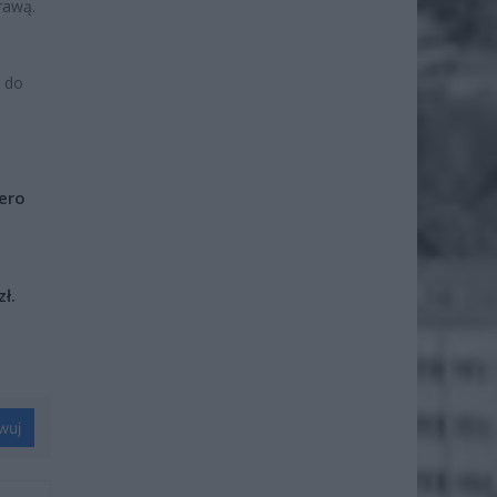
prawą.
a do
iero
ł.
wuj