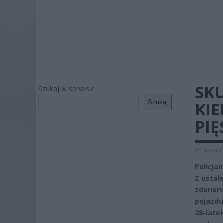
SK
Szukaj w serwisie
Szukaj
KIE
PIĘ
24 lipca 
Policja
Z ustal
zdenerw
pojazdu
28-late