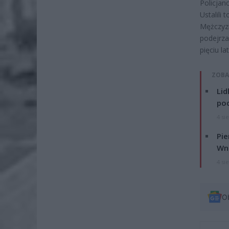
Policjan
Ustalili
Mężczyz
podejrza
pięciu l
ZOBA
Lid
po
4 si
Pie
Wni
4 si
O