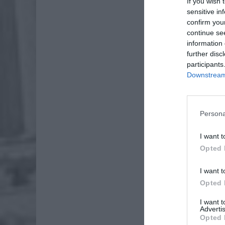
If you wish 
sensitive in
confirm you
continue se
information 
further disc
participants
Downstream 
Persona
I want t
Opted 
I want t
Opted 
I want 
Advertis
Opted 
Do wolsk