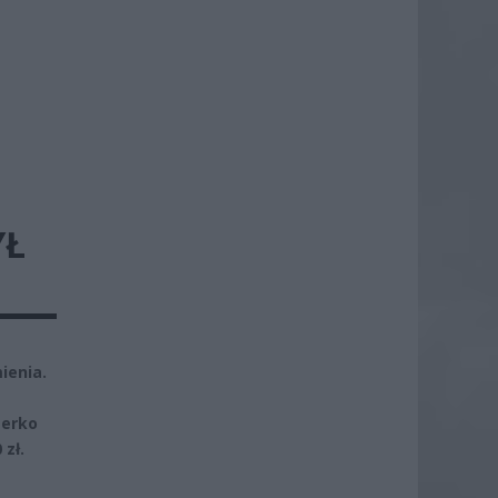
YŁ
ienia.
terko
zł.