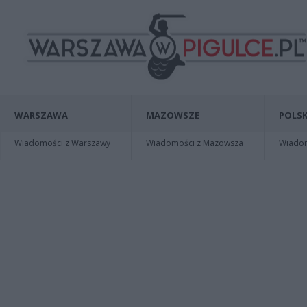
WARSZAWA
MAZOWSZE
POLSK
Wiadomości z Warszawy
Wiadomości z Mazowsza
Wiadomo