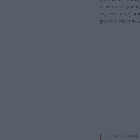
w nich m.in. grana
użyciem ostrej am
grudnia), więc mies
ZOBACZ RÓWNIE