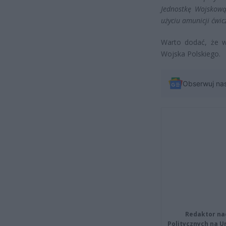
Jednostkę Wojskow
użyciu amunicji ćwi
Warto dodać, że w
Wojska Polskiego.
Obserwuj na
Redaktor na
Politycznych na 