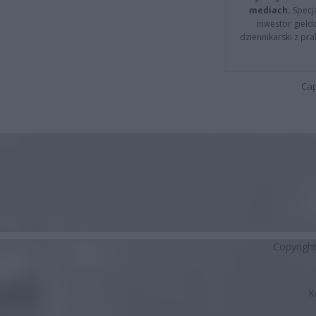
mediach.
Specja
inwestor giełd
dziennikarski z pr
Cap
Copyrigh
K