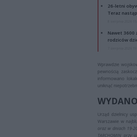
26-letni obyw
Teraz nastąp
8 sierpnia 2026 15
Nawet 3600 z
rodziców dzie
7 sierpnia 2026 19
Wprawdzie wojskowe
pewnością zaskocz
informowano lokal
uniknąć niepotrzeb
WYDANO
Urząd dzielnicy us
Warszawie w najbli
oraz w dniach 19-2
TARCHOMIN przy ul.