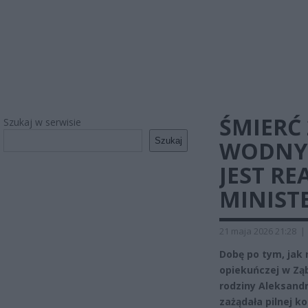
ŚMIERĆ
Szukaj w serwisie
Szukaj
WODNYM
JEST RE
MINIST
21 maja 2026 21:28
|
Dobę po tym, jak 
opiekuńczej w Ząb
rodziny Aleksandr
zażądała pilnej 