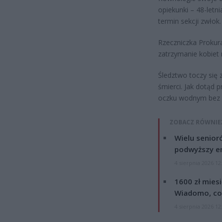
opiekunki – 48-letn
termin sekcji zwłok
Rzeczniczka Prokur
zatrzymanie kobiet
Śledztwo toczy się 
śmierci. Jak dotąd p
oczku wodnym bez 
ZOBACZ RÓWNIE
Wielu senior
podwyższy e
4 sierpnia 2026 12
1600 zł mies
Wiadomo, co
4 sierpnia 2026 12