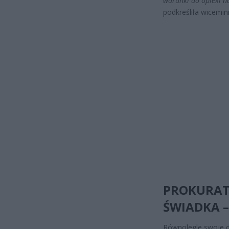
warunki do opieki n
podkreśliła wicemini
PROKURAT
ŚWIADKA –
Równolegle swoje d