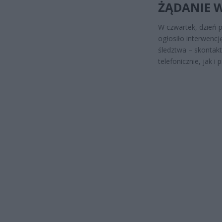
ŻĄDANIE 
W czwartek, dzień po
ogłosiło interwencj
śledztwa – skontak
telefonicznie, jak 