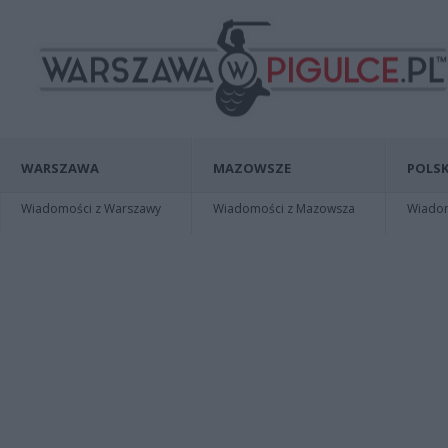
WARSZAWA
MAZOWSZE
POLSK
Wiadomości z Warszawy
Wiadomości z Mazowsza
Wiadomo