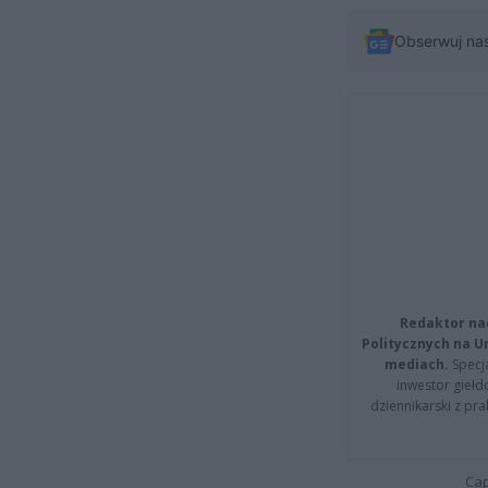
Obserwuj na
Redaktor na
Politycznych na 
mediach.
Specja
inwestor giełd
dziennikarski z pr
Cap