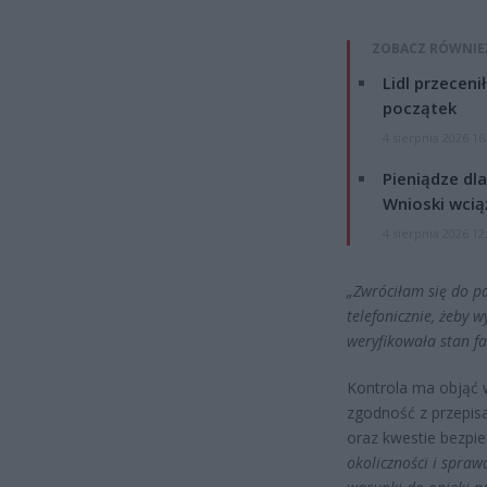
ZOBACZ RÓWNIE
Lidl przeceni
początek
4 sierpnia 2026 16
Pieniądze dla
Wnioski wcią
4 sierpnia 2026 12
„Zwróciłam się do p
telefonicznie, żeby 
weryfikowała stan fa
Kontrola ma objąć w
zgodność z przepis
oraz kwestie bezpi
okoliczności i spraw