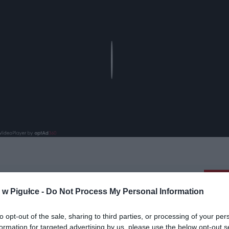
Play
aj nas do preferowanych źródeł w Google
Do
w Pigułce -
Do Not Process My Personal Information
to opt-out of the sale, sharing to third parties, or processing of your per
formation for targeted advertising by us, please use the below opt-out s