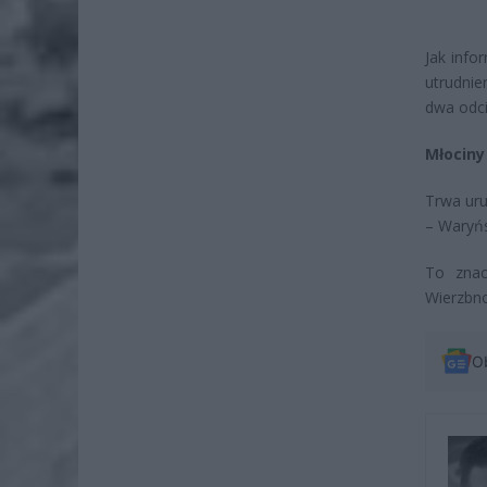
Jak info
utrudnie
dwa odci
Młociny
Trwa ur
– Waryńs
To znac
Wierzbno
O