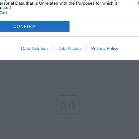
l przecenił hit do kuchni. Air fryer tańszy aż o 150 zł, a to dop
ersonal Data that Is Unrelated with the Purposes for which it
lected.
czątek
Out
erpnia 2026 16:06
CONFIRM
niądze dla milionów polskich rodzin. ZUS wypłacił już 173 mln z
oski wciąż można składać
erpnia 2026 12:56
Data Deletion
Data Access
Privacy Policy
ad