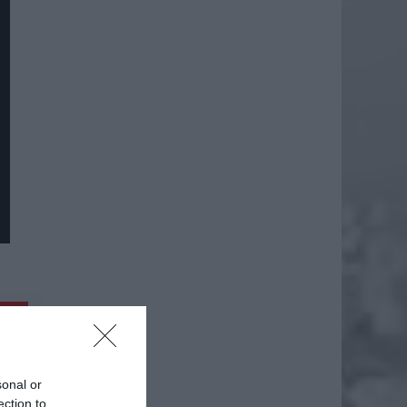
daj
sonal or
ection to