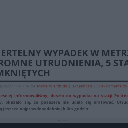
IERTELNY WYPADEK W METR
ROMNE UTRUDNIENIA, 5 STA
MKNIĘTYCH
a 2023 11:49
|
Autor:
Michał Wierzbicki
|
Aktualności
|
Brak komentarzy
eśniej informowaliśmy, doszło do wypadku na stacji Polite
y, okazało się, że pasażera nie udało się uratować. Utrud
ą jeszcze najprawdopodobniej kilka godzin.
REKLAMA