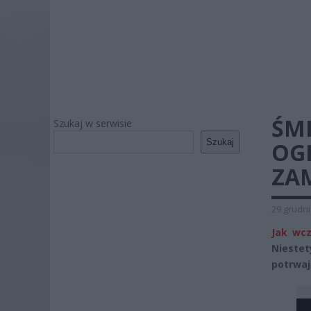
ŚM
Szukaj w serwisie
Szukaj
OG
ZA
29 grudni
Jak wcz
Niestet
potrwaj