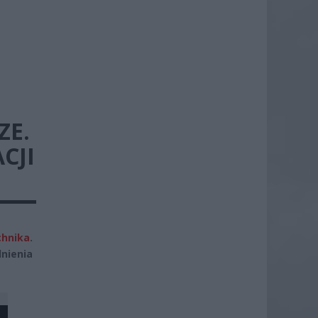
ZE.
CJI
chnika
.
nienia