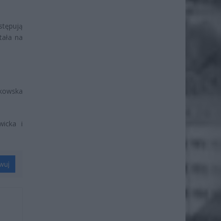
stępują
tała na
łkowska
wicka i
wuj