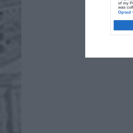
Lid
of my P
was col
po
Opted 
4 si
Pie
Wni
4 si