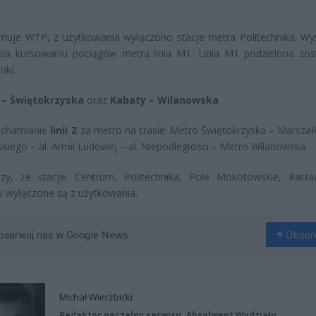
rmuje WTP, z użytkowania wyłączono stacje metra Politechnika. Wy
nia kursowaniu pociągów metra linia M1. Linia M1 podzielona zos
nki:
 – Świętokrzyska
oraz
Kabaty – Wilanowska
uchamianie
linii Z
za metro na trasie: Metro Świętokrzyska – Marsza
kiego – al. Armii Ludowej – al. Niepodległości – Metro Wilanowska.
zy, że stacje: Centrum, Politechnika, Pole Mokotowskie, Racła
 wyłączone są z użytkowania.
bserwuj nas w Google News
Obser
Michał Wierzbicki
Redaktor naczelny serwisu. Absolwent Wydziału