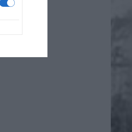
iero
ł.