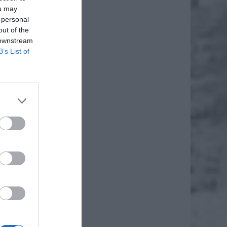
ou may
 personal
out of the
 downstream
B’s List of