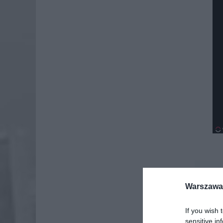
Dod
Warszawa 
If you wish 
sensitive in