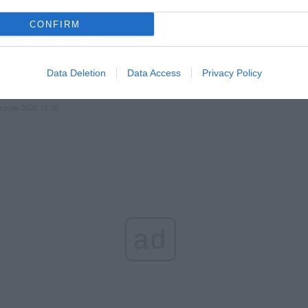
l przecenił hit do kuchni. Air fryer tańszy aż o 150 zł, a to dop
CONFIRM
czątek
erpnia 2026 16:06
niądze dla milionów polskich rodzin. ZUS wypłacił już 173 mln z
Data Deletion
Data Access
Privacy Policy
oski wciąż można składać
erpnia 2026 12:56
ad