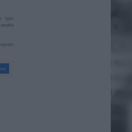
o typu
zwykła
poprzez
wuj