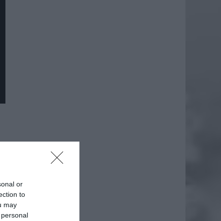
sonal or
ection to
ou may
 personal