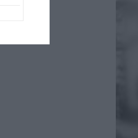
iero
ł.