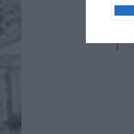
Lid
po
4 si
Pie
Wni
4 si