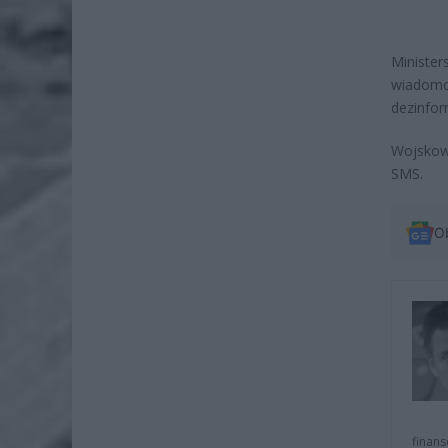
Ministe
wiadomo
dezinfor
Wojskow
SMS.
O
finans