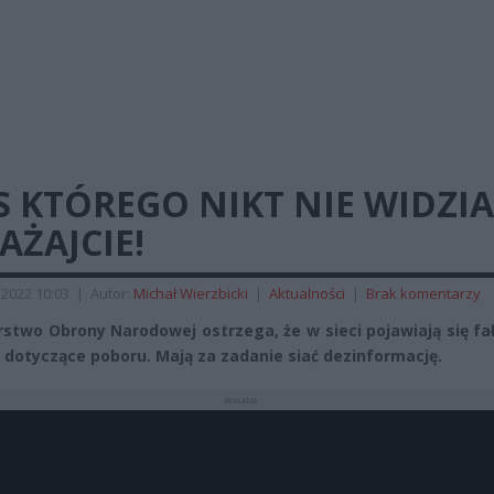
 KTÓREGO NIKT NIE WIDZIA
ŻAJCIE!
2022 10:03
|
Autor:
Michał Wierzbicki
|
Aktualności
|
Brak komentarzy
rstwo Obrony Narodowej ostrzega, że w sieci pojawiają się f
 dotyczące poboru. Mają za zadanie siać dezinformację.
REKLAMA