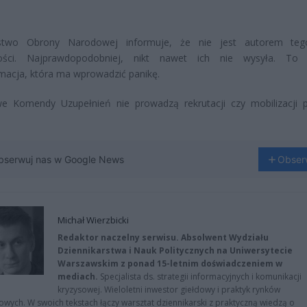
rstwo Obrony Narodowej informuje, że nie jest autorem teg
ści. Najprawdopodobniej, nikt nawet ich nie wysyła. To 
macja, która ma wprowadzić panikę.
e Komendy Uzupełnień nie prowadzą rekrutacji czy mobilizacji 
bserwuj nas w Google News
Obser
Michał Wierzbicki
Redaktor naczelny serwisu. Absolwent Wydziału
Dziennikarstwa i Nauk Politycznych na Uniwersytecie
Warszawskim z ponad 15-letnim doświadczeniem w
mediach.
Specjalista ds. strategii informacyjnych i komunikacji
kryzysowej. Wieloletni inwestor giełdowy i praktyk rynków
owych. W swoich tekstach łączy warsztat dziennikarski z praktyczną wiedzą o