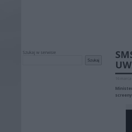
SMS
Szukaj w serwisie
Szukaj
UWA
16 marca 
Ministe
screeny