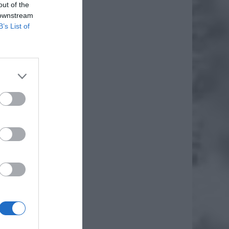
out of the
 downstream
B’s List of
daj
wego
ZYWE
ości