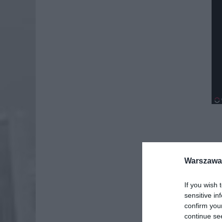
Warszawa 
If you wish 
sensitive in
confirm you
continue se