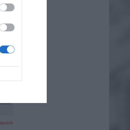
puścił.