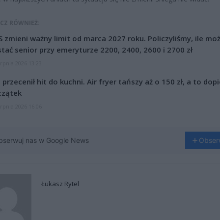
CZ RÓWNIEŻ:
 zmieni ważny limit od marca 2027 roku. Policzyliśmy, ile mo
tać senior przy emeryturze 2200, 2400, 2600 i 2700 zł
erpnia 2026 13:23
l przecenił hit do kuchni. Air fryer tańszy aż o 150 zł, a to dop
czątek
erpnia 2026 16:06
bserwuj nas w Google News
Obser
Łukasz Rytel