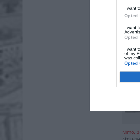
I want t
Opted 
I want 
Advertis
Opted 
I want t
of my P
was col
Opted 
Mimo, że
Aktualnie