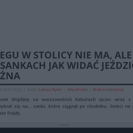
EGU W STOLICY NIE MA, ALE
SANKACH JAK WIDAĆ JEŹDZI
ŻNA
a 2019 13:33
|
Autor:
Łukasz Rytel
|
Aktualności
|
Brak komentarzy
nek Wigilijny na warszawskich Kabatach ojciec wraz z 
ybrał się na… sanki, które ciągnął po chodniku. Dzieci na
żo frajdy.
REKLAMA