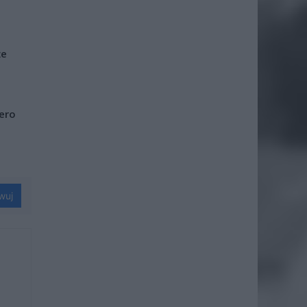
że
iero
wuj