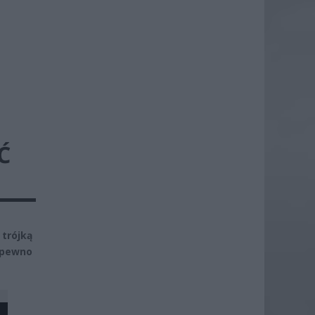
Ć
trójką
 pewno