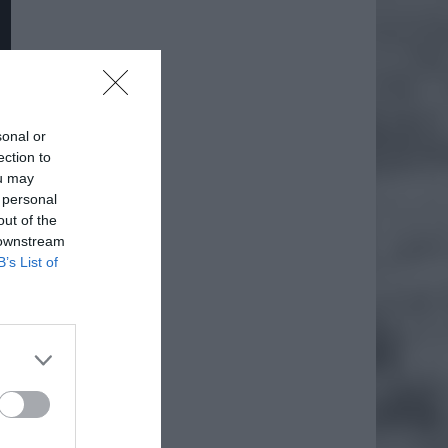
sonal or
ection to
ou may
 personal
out of the
 downstream
B’s List of
daj