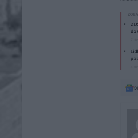
ZOBA
ZUS
dos
7 si
Lid
po
4 si
O