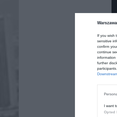
Warszawa 
If you wish 
sensitive in
confirm you
continue se
information 
further disc
participants
Downstream 
Dod
Persona
I want t
Opted 