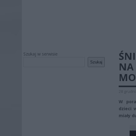
ŚNI
Szukaj w serwisie
Szukaj
NA 
MO
28 grudni
W pora
dzieci
w
miały du