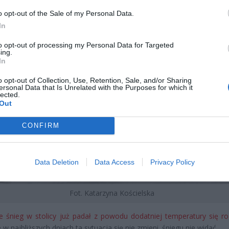
o opt-out of the Sale of my Personal Data.
In
to opt-out of processing my Personal Data for Targeted
ing.
In
o opt-out of Collection, Use, Retention, Sale, and/or Sharing
ersonal Data that Is Unrelated with the Purposes for which it
lected.
Out
CONFIRM
Data Deletion
Data Access
Privacy Policy
Fot. Katarzyna Kościelska
 śnieg w stolicy już padał z powodu dodatniej temperatury się roz
 w najbliższych dniach ta sytuacja się nie zmieni. śniegu nie widać.