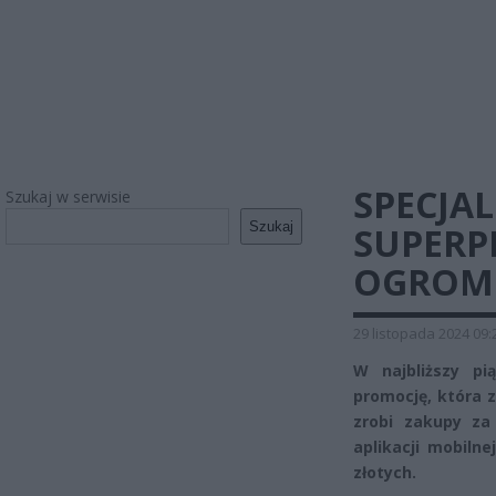
SPECJA
Szukaj w serwisie
Szukaj
SUPERP
OGROMN
29 listopada 2024 09:
W najbliższy pi
promocję, która z
zrobi zakupy za
aplikacji mobiln
złotych.