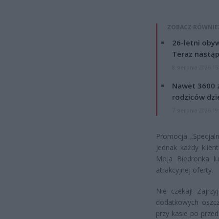
ZOBACZ RÓWNIE
26-letni obyw
Teraz nastąp
8 sierpnia 2026 15
Nawet 3600 z
rodziców dzie
7 sierpnia 2026 19
Promocja „Specjalny
jednak każdy klien
Moja Biedronka lub
atrakcyjnej oferty.
Nie czekaj! Zajrzy
dodatkowych oszczę
przy kasie po przed