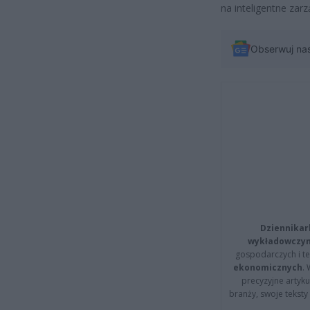
na inteligentne za
Obserwuj na
Dziennikar
wykładowczyn
gospodarczych i t
ekonomicznych
.
precyzyjne artyku
branży, swoje tekst