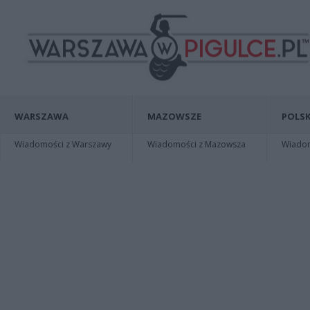
WARSZAWA
MAZOWSZE
POLSK
Wiadomości z Warszawy
Wiadomości z Mazowsza
Wiadomo